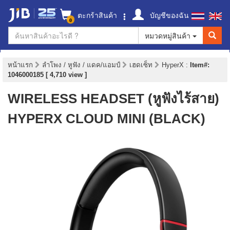
ตะกร้าสินค้า
บัญชีของฉัน
0
หมวดหมู่สินค้า
หน้าแรก
ลำโพง / หูฟัง / แดค/แอมป์
เฮดเซ็ท
HyperX
:
Item#:
1046000185 [ 4,710 view ]
WIRELESS HEADSET (หูฟังไร้สาย)
HYPERX CLOUD MINI (BLACK)