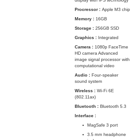
display with IPS technology
Procressor :
Apple M3 chip
Memory :
16GB
Storage :
256GB SSD
Graphics :
Integrated
Camera :
1080p FaceTime
HD camera Advanced
image signal processor with
computational video
Audio :
Four-speaker
sound system
Wireless :
Wi-Fi 6E
(802.11ax)
Bluetooth :
Bluetooth 5.3
Interface :
MagSafe 3 port
3.5 mm headphone