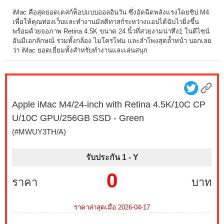
iMac คือสุดยอดเดสก์ท็อปแบบออลอินวัน ซึ่งอัดฉีดพลังแรงโดยชิป M4
เพื่อให้คุณท่องเว็บและทำงานมัลติทาสก์ระหว่างแอปได้ฉับไวยิ่งขึ้น
พร้อมด้วยจอภาพ Retina 4.5K ขนาด 24 นิ้วที่สวยงามน่าทึ่ง1 ในดีไซน์
อันมีเอกลักษณ์ รวมทั้งกล้อง ไมโครโฟน และลำโพงสุดล้ำหน้า บอกเลย
ว่า iMac ยอดเยี่ยมทั้งสำหรับทำงานและเล่นสนุก
Apple iMac M4/24-inch with Retina 4.5K/10C CP
U/10C GPU/256GB SSD - Green
(#MWUY3TH/A)
รับประกัน 1 -
Y
0
ราคา
บาท
ราคาล่าสุดเมื่อ 2026-04-17