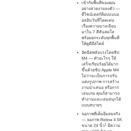
เข้ากับพื้นที่ของคุณ
อย่างสวยงามลงตัว —
ดีไซน์เดสก์ท็อปแบบอ
อลอินวันที่โดดเด่น
เรื่องความบางเฉียบ
มาใน 7 สีสันสดใส
พร้อมยกระดับทุกพื้นที่
ให้ดูดีมีสไตล์
อัดฉีดพลังแรงโดยชิป
M4 — ทำอะไรๆ ให้
เสร็จเรียบร้อยได้มาก
ขึ้นด้วยชิป Apple M4
ไม่ว่าจะเป็นการปรับ
แต่งรูปภาพ การสร้าง
งานนำเสนอ หรือการ
เล่นเกม คุณก็สามารถ
ทำงานและเล่นสนุกได้
แบบสบายๆ
จอภาพที่เต็มอิ่มสมจริง
— จอภาพ Retina 4.5K
1
ขนาด 24 นิ้ว
มีความ