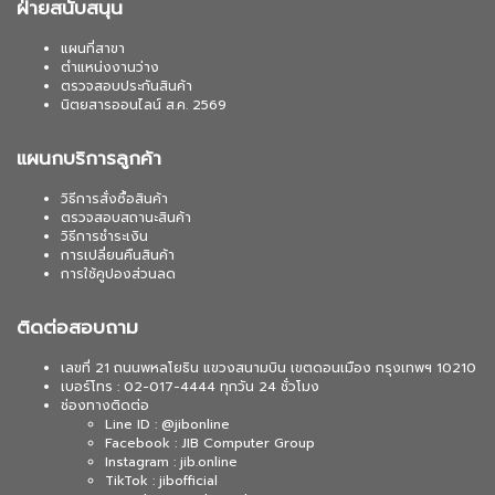
ฝ่ายสนับสนุน
แผนที่สาขา
ตำแหน่งงานว่าง
ตรวจสอบประกันสินค้า
นิตยสารออนไลน์ ส.ค. 2569
แผนกบริการลูกค้า
วิธีการสั่งซื้อสินค้า
ตรวจสอบสถานะสินค้า
วิธีการชำระเงิน
การเปลี่ยนคืนสินค้า
การใช้คูปองส่วนลด
ติดต่อสอบถาม
เลขที่ 21 ถนนพหลโยธิน แขวงสนามบิน เขตดอนเมือง กรุงเทพฯ 10210
เบอร์โทร : 02-017-4444 ทุกวัน 24 ชั่วโมง
ช่องทางติดต่อ
Line ID : @jibonline
Facebook : JIB Computer Group
Instagram : jib.online
TikTok : jibofficial