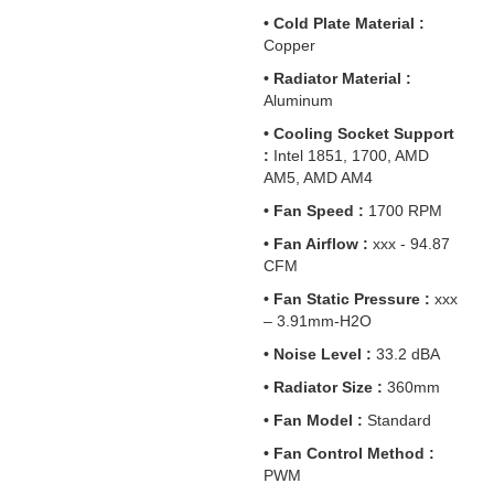
• Cold Plate Material :
Copper
• Radiator Material :
Aluminum
• Cooling Socket Support
:
Intel 1851, 1700, AMD
AM5, AMD AM4
• Fan Speed :
1700 RPM
• Fan Airflow :
xxx - 94.87
CFM
• Fan Static Pressure :
xxx
– 3.91mm-H2O
• Noise Level :
33.2 dBA
• Radiator Size :
360mm
• Fan Model :
Standard
• Fan Control Method :
PWM