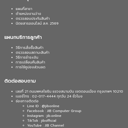
แผนที่สาขา
ตำแหน่งงานว่าง
ตรวจสอบประกันสินค้า
นิตยสารออนไลน์ ส.ค. 2569
แผนกบริการลูกค้า
วิธีการสั่งซื้อสินค้า
ตรวจสอบสถานะสินค้า
วิธีการชำระเงิน
การเปลี่ยนคืนสินค้า
การใช้คูปองส่วนลด
ติดต่อสอบถาม
เลขที่ 21 ถนนพหลโยธิน แขวงสนามบิน เขตดอนเมือง กรุงเทพฯ 10210
เบอร์โทร : 02-017-4444 ทุกวัน 24 ชั่วโมง
ช่องทางติดต่อ
Line ID : @jibonline
Facebook : JIB Computer Group
Instagram : jib.online
TikTok : jibofficial
YouTube : JIB Channel