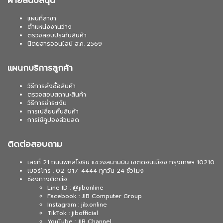
แผนที่สาขา
ตำแหน่งงานว่าง
ตรวจสอบประกันสินค้า
นิตยสารออนไลน์ ส.ค. 2569
แผนกบริการลูกค้า
วิธีการสั่งซื้อสินค้า
ตรวจสอบสถานะสินค้า
วิธีการชำระเงิน
การเปลี่ยนคืนสินค้า
การใช้คูปองส่วนลด
ติดต่อสอบถาม
เลขที่ 21 ถนนพหลโยธิน แขวงสนามบิน เขตดอนเมือง กรุงเทพฯ 10210
เบอร์โทร : 02-017-4444 ทุกวัน 24 ชั่วโมง
ช่องทางติดต่อ
Line ID : @jibonline
Facebook : JIB Computer Group
Instagram : jib.online
TikTok : jibofficial
YouTube : JIB Channel