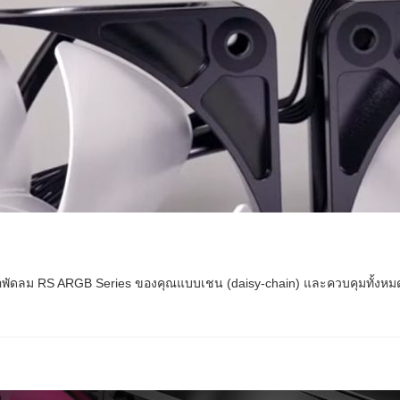
มต่อพัดลม RS ARGB Series ของคุณแบบเชน (daisy-chain) และควบคุมทั้ง