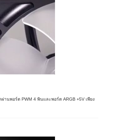
หมดผ่านพอร์ต PWM 4 พินและพอร์ต ARGB +5V เพียง