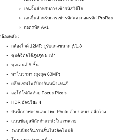
เอนจิ้นสำหรับการเข้ารหัสวิดีโอ
เอนจิ้นสำหรับการเข้ารหัสและถอดรหัส ProRes
ถอดรหัส AV1
กล้องหลัง :
กล้องไวด์ 12MP, รูรับแสงขนาด ƒ/1.8
ซูมดิจิทัลได้สูงสุด 5 เท่า
ชุดเลนส์ 5 ชิ้น
พาโนรามา (สูงสุด 63MP)
ผลึกแซฟไฟร์ป้องกันหน้าเลนส์
ออโต้โฟกัสด้วย Focus Pixels
HDR อัจฉริยะ 4
บันทึกภาพถ่ายและ Live Photo ด้วยขอบเขตสีกว้าง
แนบข้อมูลพิกัดตำแหน่งในภาพถ่าย
ระบบป้องกันภาพสั่นไหวอัตโนมัติ
โหมดภาพถ่ายต่อเนื่อง