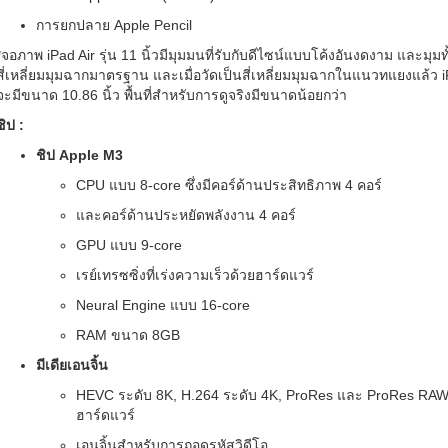
การยกปลาย Apple Pencil
*จอภาพ iPad Air รุ่น 11 นิ้วมีมุมมนที่รับกับดีไซน์แบบโค้งอันงดงาม และมุมทั
สี่เหลี่ยมมุมฉากมาตรฐาน และเมื่อวัดเป็นสี่เหลี่ยมมุมฉากในแนวทแยงแล้ว iPa
จะมีขนาด 10.86 นิ้ว พื้นที่สำหรับการดูจริงมีขนาดน้อยกว่า
ชิป :
ชิป Apple M3
CPU แบบ 8-core ซึ่งมีคอร์ด้านประสิทธิภาพ 4 คอร์
และคอร์ด้านประหยัดพลังงาน 4 คอร์
GPU แบบ 9-core
เรย์เทรซซิ่งที่เร่งความเร็วด้วยฮาร์ดแวร์
Neural Engine แบบ 16-core
RAM ขนาด 8GB
มีเดียเอนจิ้น
HEVC ระดับ 8K, H.264 ระดับ 4K, ProRes และ ProRes RAW ที
ฮาร์ดแวร์
เอนจิ้นสำหรับการถอดรหัสวิดีโอ