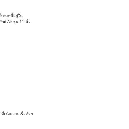
้งหมดนี้อยู่ใน
d Air รุ่น 11 นิ้ว
่เร่งความเร็วด้วย