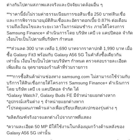
ต่างกันไปตามสภาพแสงจริงและปัจจัยแวดล้อมอื่น ๆ
**ราคานี้ยังไม่รวมค่าธรรมเนียมการขอสินเชื่อ 250 บาท/สินเชื่อ
และการพิจารณาอนุมัติสินเชื่อและอัตราดอกเบี้ย 0.87% ต่อเดือน
รวมถึงเงื่อนไขและระยะเวลาในการผ่อนชำระ ภายใต้โครงการ
Samsung Finance+ ดำเนินการโดย บริษัท เคบี เจ แคปปิตอล จำกัด
เงื่อนไขเป็นไปตามที่บริษัทฯ กำหนด
***ส่วนลด 300 บาท เหลือ 1,690 บาทจากราคาปกติ 1,990 บาท เมื่อ
ซื้อ Galaxy Fit3 พร้อมกับ Galaxy A56 5G ในคำสั่งซื้อเดียวกัน
เท่านั้น เงื่อนไขเป็นไปตามบริษัทฯ กำหนด ตรวจสอบรายละเอียด
เพิ่มเติม ณ จุดขายของร้านค้าที่ร่วมรายการ
****การซื้อสินค้าผ่านช่องทาง samsung.com ไม่สามารถใช้ร่วมกับ
บริการให้สินเชื่อภายใต้โครงการ Samsung Finance+ ดำเนินการ
โดย บริษัท เคบี เจ แคปปิตอล จำกัด ได้
*Galaxy Watch7, Galaxy Buds FE มีจำหน่ายแยกต่างหาก
*อุปกรณ์เสริมต่าง ๆ จำหน่ายแยกต่างหาก
*โปรดดูแผนภาพด้านล่างเพื่อเปรียบเทียบสเปกของรุ่นต่าง ๆ
*ผลิตภัณฑ์จริงอาจแตกต่างไปจากภาพที่แสดง
*ความละเอียด 50 MP มีให้ใช้งานในกล้องมุมกว้างด้านหลังของ
Galaxy A56 5G เท่านั้น