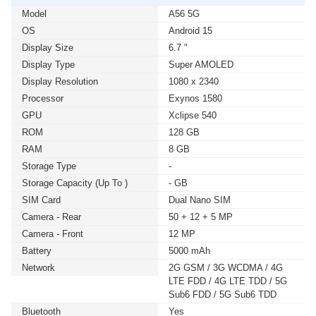
Model
A56 5G
OS
Android 15
Display Size
6.7 "
Display Type
Super AMOLED
Display Resolution
1080 x 2340
Processor
Exynos 1580
GPU
Xclipse 540
ROM
128 GB
RAM
8 GB
Storage Type
-
Storage Capacity (up To )
- GB
SIM Card
Dual Nano SIM
Camera - Rear
50 + 12 + 5 MP
Camera - Front
12 MP
Battery
5000 mAh
Network
2G GSM / 3G WCDMA / 4G
LTE FDD / 4G LTE TDD / 5G
Sub6 FDD / 5G Sub6 TDD
Bluetooth
Yes