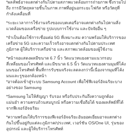
*ผลลัพธ์อาจแตกต่างกันไปตามสภาพแวดล้อมการถ่ายภาพ ซึ่งรวมไป
ถึง การมีวัตถุหลายชิ้นในภาพ ภาพที่อยู่นอกระยะโฟกัส หรือวัตถุที่
กำลังเคลื่อนที่
*ระยะเวลาการใช้งานจริงของแบตเตอรี่อาจแตกต่างกันไปตามสิ่ง
แวดล้อมของเครือข่าย รูปแบบการใช้งาน และปัจจัยอื่น ๆ
*จำเป็นต้องใช้การเชื่อมต่อ 5G ที่เหมาะสม ความพร้อมให้บริการของ
เครือข่าย 5G และความเร็วจริงอาจแตกต่างกันไปตามประเทศ
ภูมิภาค ผู้ให้บริการเครือข่าย และสภาพแวดล้อมของผู้ใช้งาน
*หน้าจอแสดงผลมีขนาด 6.7 นิ้ว วัดแนวทแยงตามแนวกรอบ
สี่เหลี่ยมของโทรศัพท์ และมีขนาด 6.5 นิ้ว วัดแนวทแยงตามมุมที่โค้ง
มนของโทรศัพท์ พื้นที่การรับชมจริงจะลดลงกว่านี้เนื่องจากมุมที่โค้ง
มนและรูของกล้องหน้า
*อาจต้องเข้าสู่ระบบ Samsung Account เพื่อใช้ฟีเจอร์อัจฉริยะบาง
อย่างของ Samsung
*Samsung ไม่ให้สัญญา รับรอง หรือรับประกันถึงความถูกต้อง
แม่นยำ ความครบถ้วนสมบูรณ์ หรือความเชื่อถือได้ ของผลลัพธ์ที่ได้
จากฟีเจอร์อัจฉริยะ
*ความพร้อมให้บริการของฟีเจอร์อัจฉริยะอันยอดเยี่ยมอาจแตกต่าง
กันไปขึ้นอยู่กับแต่ละภูมิภาค/ประเทศ, เวอร์ชัน OS/One UI, รุ่นของ
อุปกรณ์ และผู้ให้บริการโทรศัพท์