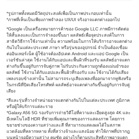
*รูปภาพทั้งหมดมีวัตถุประสงค์เพื่อเป็นภาพประกอบเท่านั้น
*ภาพที่เห็นเป็นเพียงภาพจำลอง UX/UI จริงอาจแตกต่างออกไป
*Google เป็นเครื่องหมายการค้าของ Google LLC ภาพมีการตัดต่อ
ให้สั้นลงและเป็นการจำลองขึ้นมา ผลลัพธ์เพื่อจุดประสงค์ในการ
สาธิตวิธีการใช้งานเท่านั้น ความพร้อมในการให้บริการอาจแตกต่าง
กันไปในแต่ละประเทศ ภาษา หรือรุ่นของอุปกรณ์ จำเป็นต้องเชื่อม
ต่ออินเทอร์เน็ต ผู้ใช้อาจต้องอัปเดต Android และแอป Google เป็น
เวอร์ชันล่าสุด ใช้งานได้กับแอปและพื้นผิวที่รองรับ ผลลัพธ์อาจแตก
ต่างกันขึ้นอยู่กับการจับคู่ภาพ ไม่รับประกันความถูกต้องแม่นยำของ
ผลลัพธ์ ใช้งานได้กับแอปและพื้นผิวที่รองรับ และใช้งานได้กับเสียง
เพลงรอบข้างเท่านั้น ไม่สามารถระบุเสียงเพลงที่ออกมาจากหูฟังหรือ
ในกรณีที่ปิดเสียงโทรศัพท์ ผลลัพธ์อาจแตกต่างกันขึ้นอยู่กับการจับคู่
เสียง
*สีและรุ่นที่วางจำหน่ายอาจแตกต่างกันไปในแต่ละประเทศ ภูมิภาค
หรือผู้ให้บริการแต่ละราย
*Galaxy A56 5G รองรับการถ่ายวิดีโอที่ความละเอียดสูงสุด 4K และ
มีเทคโนโลยี HDR ที่ช่วยเพิ่มคุณภาพของการแสดงภาพ โดยการ
ขยายช่วงของความสว่างและสี ที่สามารถแสดงผลได้ในสภาพ
แวดล้อมที่หลากหลาย ทั้งที่สว่างจ้าและแสงน้อย ทำให้ภาพที่ปรากฎ
บนหน้าจอมีความสว่าง คมชัด อย่างไรก็ตามประสิทธิภาพอาจแตก