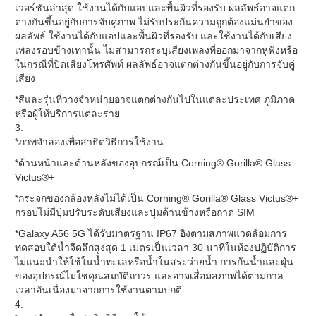
เวอร์ชันล่าสุด ใช้งานได้กับแอปและพื้นผิวที่รองรับ ผลลัพธ์อาจแตก
ต่างกันขึ้นอยู่กับการจับคู่ภาพ ไม่รับประกันความถูกต้องแม่นยำของ
ผลลัพธ์ ใช้งานได้กับแอปและพื้นผิวที่รองรับ และใช้งานได้กับเสียง
เพลงรอบข้างเท่านั้น ไม่สามารถระบุเสียงเพลงที่ออกมาจากหูฟังหรือ
ในกรณีที่ปิดเสียงโทรศัพท์ ผลลัพธ์อาจแตกต่างกันขึ้นอยู่กับการจับคู่
เสียง
*สีและรุ่นที่วางจำหน่ายอาจแตกต่างกันไปในแต่ละประเทศ ภูมิภาค
หรือผู้ให้บริการแต่ละราย
3.
*ภาพจำลองเพื่อสาธิตวิธีการใช้งาน
*ด้านหน้าและด้านหลังของอุปกรณ์เป็น Corning® Gorilla® Glass
Victus®+
*กระจกของกล้องหลังไม่ได้เป็น Corning® Gorilla® Glass Victus®+
กรอบไม่มีปุ่มปรับระดับเสียงและปุ่มด้านข้างหรือถาด SIM
*Galaxy A56 5G ได้รับมาตรฐาน IP67 อิงตามสภาพแวดล้อมการ
ทดสอบใต้น้ำจืดลึกสูงสุด 1 เมตรเป็นเวลา 30 นาทีในห้องปฏิบัติการ
ไม่แนะนำให้ใช้ในน้ำทะเลหรือน้ำในสระว่ายน้ำ การกันน้ำและฝุ่น
ของอุปกรณ์ไม่ใช่คุณสมบัติถาวร และอาจเสื่อมสภาพได้ตามกาล
เวลาอันเนื่องมาจากการใช้งานตามปกติ
4.