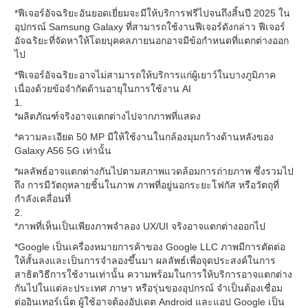
*ฟีเจอร์อัจฉริยะอันยอดเยี่ยมจะมีให้บริการฟรีไปจนถึงสิ้นปี 2025 ใน
อุปกรณ์ Samsung Galaxy ที่สามารถใช้งานฟีเจอร์ดังกล่าว ฟีเจอร์
อัจฉริยะที่จัดหาให้โดยบุคคลภายนอกอาจมีข้อกำหนดที่แตกต่างออก
ไป
*ฟีเจอร์อัจฉริยะอาจไม่สามารถให้บริการแก่ผู้เยาว์ในบางภูมิภาค
เนื่องด้วยข้อจำกัดด้านอายุในการใช้งาน AI
1.
*ผลิตภัณฑ์จริงอาจแตกต่างไปจากภาพที่แสดง
*ความละเอียด 50 MP มีให้ใช้งานในกล้องมุมกว้างด้านหลังของ
Galaxy A56 5G เท่านั้น
*ผลลัพธ์อาจแตกต่างกันไปตามสภาพแวดล้อมการถ่ายภาพ ซึ่งรวมไป
ถึง การมีวัตถุหลายชิ้นในภาพ ภาพที่อยู่นอกระยะโฟกัส หรือวัตถุที่
กำลังเคลื่อนที่
2.
*ภาพที่เห็นเป็นเพียงภาพจำลอง UX/UI จริงอาจแตกต่างออกไป
*Google เป็นเครื่องหมายการค้าของ Google LLC ภาพมีการตัดต่อ
ให้สั้นลงและเป็นการจำลองขึ้นมา ผลลัพธ์เพื่อจุดประสงค์ในการ
สาธิตวิธีการใช้งานเท่านั้น ความพร้อมในการให้บริการอาจแตกต่าง
กันไปในแต่ละประเทศ ภาษา หรือรุ่นของอุปกรณ์ จำเป็นต้องเชื่อม
ต่ออินเทอร์เน็ต ผู้ใช้อาจต้องอัปเดต Android และแอป Google เป็น