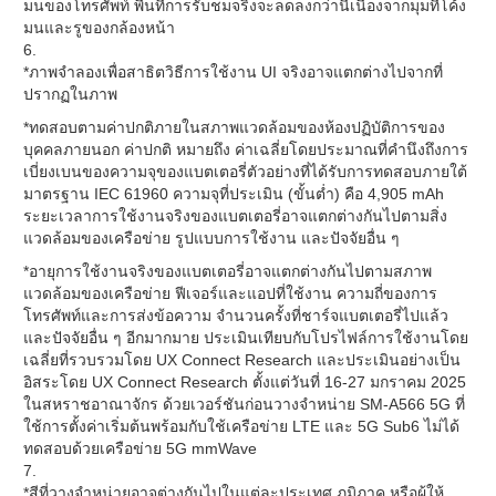
มนของโทรศัพท์ พื้นที่การรับชมจริงจะลดลงกว่านี้เนื่องจากมุมที่โค้ง
มนและรูของกล้องหน้า
6.
*ภาพจำลองเพื่อสาธิตวิธีการใช้งาน UI จริงอาจแตกต่างไปจากที่
ปรากฏในภาพ
*ทดสอบตามค่าปกติภายในสภาพแวดล้อมของห้องปฏิบัติการของ
บุคคลภายนอก ค่าปกติ หมายถึง ค่าเฉลี่ยโดยประมาณที่คำนึงถึงการ
เบี่ยงเบนของความจุของแบตเตอรี่ตัวอย่างที่ได้รับการทดสอบภายใต้
มาตรฐาน IEC 61960 ความจุที่ประเมิน (ขั้นต่ำ) คือ 4,905 mAh
ระยะเวลาการใช้งานจริงของแบตเตอรี่อาจแตกต่างกันไปตามสิ่ง
แวดล้อมของเครือข่าย รูปแบบการใช้งาน และปัจจัยอื่น ๆ
*อายุการใช้งานจริงของแบตเตอรี่อาจแตกต่างกันไปตามสภาพ
แวดล้อมของเครือข่าย ฟีเจอร์และแอปที่ใช้งาน ความถี่ของการ
โทรศัพท์และการส่งข้อความ จำนวนครั้งที่ชาร์จแบตเตอรี่ไปแล้ว
และปัจจัยอื่น ๆ อีกมากมาย ประเมินเทียบกับโปรไฟล์การใช้งานโดย
เฉลี่ยที่รวบรวมโดย UX Connect Research และประเมินอย่างเป็น
อิสระโดย UX Connect Research ตั้งแต่วันที่ 16-27 มกราคม 2025
ในสหราชอาณาจักร ด้วยเวอร์ชันก่อนวางจำหน่าย SM-A566 5G ที่
ใช้การตั้งค่าเริ่มต้นพร้อมกับใช้เครือข่าย LTE และ 5G Sub6 ไม่ได้
ทดสอบด้วยเครือข่าย 5G mmWave
7.
*สีที่วางจำหน่ายอาจต่างกันไปในแต่ละประเทศ ภูมิภาค หรือผู้ให้