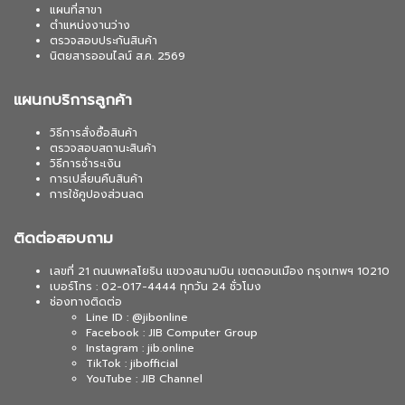
แผนที่สาขา
ตำแหน่งงานว่าง
ตรวจสอบประกันสินค้า
นิตยสารออนไลน์ ส.ค. 2569
แผนกบริการลูกค้า
วิธีการสั่งซื้อสินค้า
ตรวจสอบสถานะสินค้า
วิธีการชำระเงิน
การเปลี่ยนคืนสินค้า
การใช้คูปองส่วนลด
ติดต่อสอบถาม
เลขที่ 21 ถนนพหลโยธิน แขวงสนามบิน เขตดอนเมือง กรุงเทพฯ 10210
เบอร์โทร : 02-017-4444 ทุกวัน 24 ชั่วโมง
ช่องทางติดต่อ
Line ID : @jibonline
Facebook : JIB Computer Group
Instagram : jib.online
TikTok : jibofficial
YouTube : JIB Channel