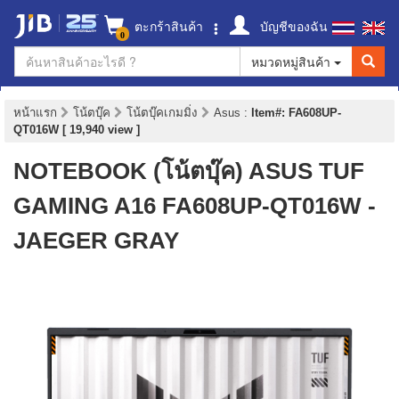
ตะกร้าสินค้า
บัญชีของฉัน
0
หมวดหมู่สินค้า
หน้าแรก
โน้ตบุ๊ค
โน้ตบุ๊คเกมมิ่ง
Asus
:
Item#: FA608UP-
QT016W [ 19,940 view ]
NOTEBOOK (โน้ตบุ๊ค) ASUS TUF
GAMING A16 FA608UP-QT016W -
JAEGER GRAY