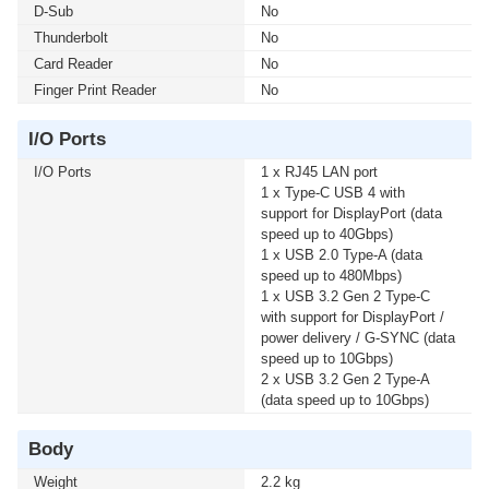
D-Sub
No
Thunderbolt
No
Card Reader
No
Finger Print Reader
No
I/O Ports
I/O Ports
1 x RJ45 LAN port
1 x Type-C USB 4 with
support for DisplayPort (data
speed up to 40Gbps)
1 x USB 2.0 Type-A (data
speed up to 480Mbps)
1 x USB 3.2 Gen 2 Type-C
with support for DisplayPort /
power delivery / G-SYNC (data
speed up to 10Gbps)
2 x USB 3.2 Gen 2 Type-A
(data speed up to 10Gbps)
Body
Weight
2.2 kg