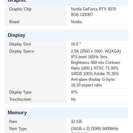
Graphic
Graphic Chip
Nvidia GeForce RTX 5070
8GB GDDR7
Brand
Nvidia
Display
Display Size
16.0 "
Display Specs
2.5K (2560 x 1600, WQXGA)
IPS-level 165Hz 3ms
Brightness 400 nits Contrast
Ratio 1000:1 NTSC 72.00%
SRGB 100% Adobe 75.35%
Anti-glare display G-Sync
16:10 aspect ratio
Display Type
IPS
Touchscreen
No
Memory
Ram
32 GB
Ram Type
(16GB x 2) DDR5 5600MHz