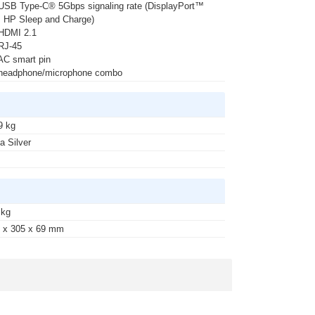
USB Type-C® 5Gbps signaling rate (DisplayPort™
, HP Sleep and Charge)
HDMI 2.1
RJ-45
AC smart pin
headphone/microphone combo
9 kg
a Silver
 kg
 x 305 x 69 mm