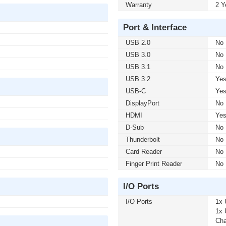
Warranty
2 Y
Port & Interface
USB 2.0
No
USB 3.0
No
USB 3.1
No
USB 3.2
Ye
USB-C
Ye
DisplayPort
No
HDMI
Ye
D-Sub
No
Thunderbolt
No
Card Reader
No
Finger Print Reader
No
I/O Ports
I/O Ports
1x 
1x 
Cha