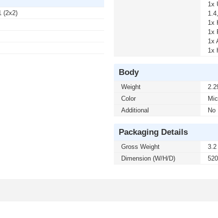
1x 
 (2x2)
1.4
1x 
1x 
1x 
1x 
Body
Weight
2.2
Color
Mic
Additional
No
Packaging Details
Gross Weight
3.2
Dimension (W/H/D)
520