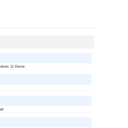
ndows 11 Home
s
ell