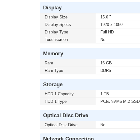
Display
Display Size
15.6 "
Display Specs
1920 x 1080
Display Type
Full HD
Touchscreen
No
Memory
Ram
16 GB
Ram Type
DDR5
Storage
HDD 1 Capacity
1 TB
HDD 1 Type
PCIe/NVMe M.2 SSD
Optical Disc Drive
Optical Disk Drive
No
Network Connection