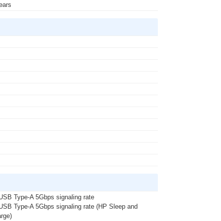
ears
s
s
s
USB Type-A 5Gbps signaling rate
USB Type-A 5Gbps signaling rate (HP Sleep and
rge)