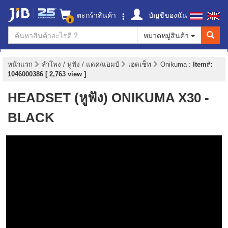
ตะกร้าสินค้า
บัญชีของฉัน
0
หมวดหมู่สินค้า
หน้าแรก
ลำโพง / หูฟัง / แดค/แอมป์
เฮดเซ็ท
Onikuma
:
Item#:
1046000386 [ 2,763 view ]
HEADSET (หูฟัง) ONIKUMA X30 -
BLACK