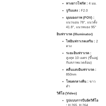
ทางยาวโฟกัส :
4 มม.
รูรับแสง :
F2.0
มุมมองภาพ (FOV) :
แนวนอน 78°, แนวตั้ง
41.8°, แนวทแยง 95°
อินฟราเรด (Illuminator)
ไฟอินฟราเรดเสริม :
2
ดวง
ระยะอินฟราเรด :
สูงสุด 10 เมตร (ขึ้นอยู่
กับสภาพแวดล้อม)
คลื่นแสงอินฟราเรด :
850nm
โหมดกลางคืน :
ขาว
ดำ
วิดีโอ (Video)
รูปแบบการบีบอัดวิดีโอ
:
H.265, H.264