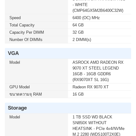
บาท เหลือเพียง 4,290 บาท UPS SYNDOME (ECO II
- WHITE
1500 LCD) 1500VA/900WATT (1 เซ็ต ต่อ 1 อัน) สนใจโปร
(CMP64GX5M2B6400C32W)
โมชั่นนี้ ติดต่อ 02-017-4444
Speed
6400 (OC) MHz
Total Capacity
64 GB
Capacity Per DIMM
32 GB
Number Of DIMMs
2 DIMM(s)
VGA
Model
ASROCK AMD RADEON RX
9070 XT STEEL LEGEND
16GB - 16GB GDDR6
(RX9070XT SL 16G)
GPU Model
Radeon RX 9070 XT
ขนาดความจุ RAM
16 GB
Storage
Model
1 TB SSD WD BLACK
SN850X WITHOUT
HEATSINK - PCIe 4x4/NVMe
M.2 2280 (WDS100T2X0E)