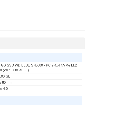
0 GB SSD WD BLUE SN5000 - PCIe 4x4 NVMe M.2
80 (WDS500G4B0E)
.00 GB
x 80 mm
e 4.0
A