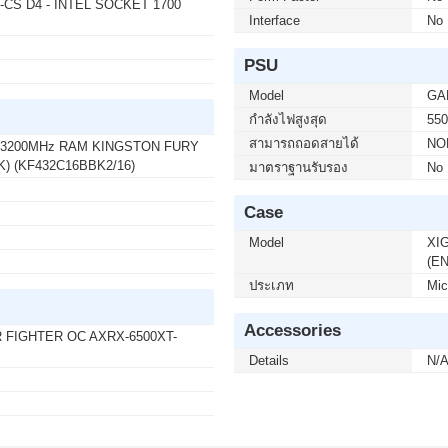
CS D4 - INTEL SOCKET 1700
Interface
No
50 บาท จากปกติ 3,950 บาท เหลือเพียง 2,900 บาท
5F2A SPEAKERS 240Hz (1 เซ็ต ต่อ 1 จอ) สนใจโปร
PSU
Model
GA
กำลังไฟสูงสุด
55
00 บาท จากปกติ 9,900 บาท เหลือเพียง 5,900 บาท
สามารถถอดสายได้
NO
4 3200MHz RAM KINGSTON FURY
50F LS32FG502EEXXT 2K 180Hz G-SYNC-COM (1
) (KF432C16BBK2/16)
มาตราฐานรับรอง
No
ต่อ 02-017-4444
Case
Model
XI
บาท จากปกติ 740 บาท เหลือเพียง 690 บาท
(EN
50) WIRELESS GRAPHITE (1 เซ็ต ต่อ 1 อัน)
4
ประเภท
Mic
Accessories
FIGHTER OC AXRX-6500XT-
 บาท จากปกติ 4,090 บาท เหลือเพียง 3,690 บาท
Details
N/
it Eng Intl 1pk DSP OEI DVD (KW9-00632)(1 เซ็ต
02-017-4444