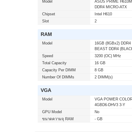
Model
ASUS PRIME H610M-
DDR4 MICRO-ATX
เมื่อซื้อพร้อมคอมเซ็ต ลดทันที 1,0
MONITOR 24.5 GIGABYTE IPS GS2
Chipset
Intel H610
โมชั่นนี้ ติดต่อ 02-017-4444
Slot
2
RAM
เมื่อซื้อพร้อมคอมเซ็ต ลดทันที 4,0
Model
16GB (8GBx2) DDR
MONITOR 32 SAMSUNG IPS G5 G
BEAST DDR4 (BLACK
เซ็ต ต่อ 1 จอ) สนใจโปรโมชั่นนี้ ติด
Speed
3200 (OC) MHz
Total Capacity
16 GB
Capacity Per DIMM
8 GB
เมื่อซื้อพร้อมคอมเซ็ต ลดทันที 50 
Number Of DIMMs
2 DIMM(s)
KEYBOARD+MOUSE LOGITECH (MK2
สนใจโปรโมชั่นนี้ ติดต่อ 02-017-444
VGA
Model
VGA POWER COLOR 
เมื่อซื้อพร้อมคอมเซ็ต ลดทันที 400
4GBD6-DHV3 3-Y
MICROSOFT WINDOWS 11 HOME 64b
GPU Model
No
ต่อ 1 อัน) สนใจโปรโมชั่นนี้ ติดต่อ 
ขนาดความจุ RAM
- GB