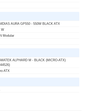
MDIAS AURA GP550 - 550W BLACK ATX
0 W
N Modular
GMATEK ALPHARD M - BLACK (MICRO-ATX)
44526)
ro ATX
A