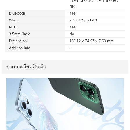
LTE FDD / 4G LTE TDD / 5G
NR
Bluetooth
Yes
Wi-Fi
2.4 GHz / 5 GHz
NFC
Yes
3.5mm Jack
No
Dimension
158.12 x 74.97 x 7.69 mm
Addition Info
-
รายละเอียดสินค้า