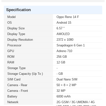
Specification
Model
Oppo Reno 14 F
OS
Android 15
Display Size
6.57 "
Display Type
AMOLED
Display Resolution
2372 x 1080
Processor
Snapdragon 6 Gen 1
GPU
Adreno 710
ROM
256 GB
RAM
12 GB
Storage Type
-
Storage Capacity (up To )
- GB
SIM Card
Dual Nano SIM
Camera - Rear
50 + 8 + 2 MP
Camera - Front
32 MP
Battery
6000 mAh
Network
2G GSM / 3G UMDMA / 4G