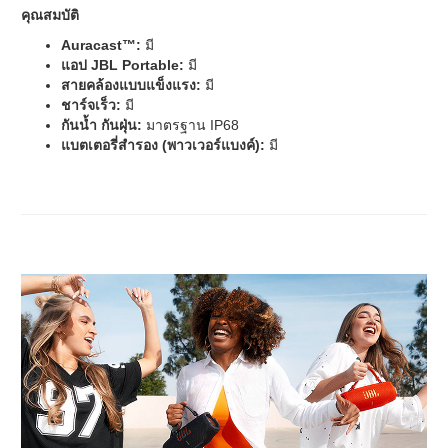
คุณสมบัติ
Auracast™:
มี
แอป JBL Portable:
มี
สายคล้องแบบแข็งแรง:
มี
ชาร์จเร็ว:
มี
กันน้ำ กันฝุ่น:
มาตรฐาน IP68
แบตเตอรี่สำรอง (พาวเวอร์แบงค์):
มี