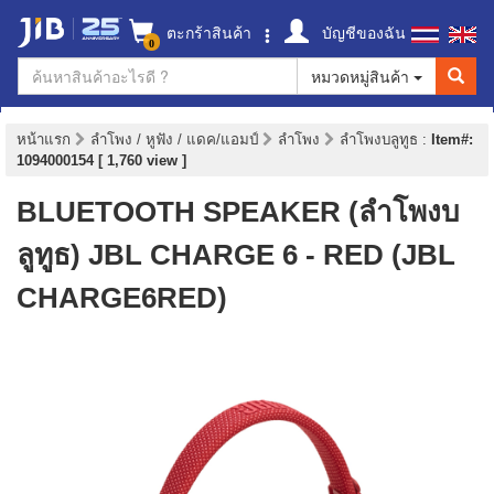
ตะกร้าสินค้า
บัญชีของฉัน
0
หมวดหมู่สินค้า
หน้าแรก
ลำโพง / หูฟัง / แดค/แอมป์
ลำโพง
ลำโพงบลูทูธ
:
Item#:
1094000154 [ 1,760 view ]
BLUETOOTH SPEAKER (ลำโพงบ
ลูทูธ) JBL CHARGE 6 - RED (JBL
CHARGE6RED)