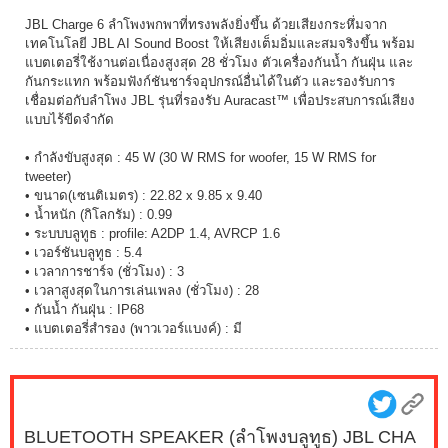
JBL Charge 6 ลำโพงพกพาที่ทรงพลังยิ่งขึ้น ด้วยเสียงกระหึ่มจาก
เทคโนโลยี JBL AI Sound Boost ให้เสียงเต็มอิ่มและสมจริงขึ้น พร้อม
แบตเตอรี่ใช้งานต่อเนื่องสูงสุด 28 ชั่วโมง ตัวเครื่องกันน้ำ กันฝุ่น และ
กันกระแทก พร้อมฟังก์ชันชาร์จอุปกรณ์อื่นได้ในตัว และรองรับการ
เชื่อมต่อกับลำโพง JBL รุ่นที่รองรับ Auracast™ เพื่อประสบการณ์เสียง
แบบไร้ขีดจำกัด
• กำลังขับสูงสุด : 45 W (30 W RMS for woofer, 15 W RMS for
tweeter)
• ขนาด(เซนติเมตร) : 22.82 x 9.85 x 9.40
• น้ำหนัก (กิโลกรัม) : 0.99
• ระบบบลูทูธ : profile: A2DP 1.4, AVRCP 1.6
• เวอร์ชันบลูทูธ : 5.4
• เวลาการชาร์จ (ชั่วโมง) : 3
• เวลาสูงสุดในการเล่นเพลง (ชั่วโมง) : 28
• กันน้ำ กันฝุ่น : IP68
• แบตเตอรี่สำรอง (พาวเวอร์แบงค์) : มี
BLUETOOTH SPEAKER (ลำโพงบลูทูธ) JBL CHA