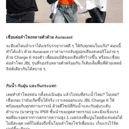
เชื่อมต่อลำโพงหลายตัวด้วย Auracast
จะดีแค่ไหนถ้าเราได้แชร์บรรยากาศดี ๆ ให้กับทุกคนในแก๊ง? ตอนนี้
ทำได้แล้ว ด้วย Auracast เราสามารถจับคู่ออกเสียงสเตอริโอง่าย ๆ
ด้วย Charge 6 สองตัว เพื่อมอบมิติของเสียงที่กว้างขึ้น หรือจะเชื่อม
ต่อลำโพง JBL รุ่นที่รองรับหลายตัวพร้อมกัน ก็เติมเต็มพื้นที่ด้วยเพลย์
ลิสต์เดียวกันได้สบาย ๆ
กันน้ำ กันฝุ่น และกันกระแทก
เคยทำลำโพงหล่น กลิ้งลงเนินฝุ่น แล้วไปจบที่สระน้ำไหม? ไม่เคย?
เชื่อเถอะว่ามันเกิดขึ้นได้จริง เราเลยออกแบบ JBL Charge 6 ให้
พร้อมลุยกับทุกสถานการณ์ ด้วยดีไซน์ที่กันน้ำและกันฝุ่นระดับ
ตำนาน (มาตรฐาน IP68 ชั้นนำของอุตสาหกรรม) และยังแข็งแรง
พอที่จะรอดจากการตกจากความสูง 1 เมตรลงพื้นปูนโดยยังเล่นต่อได้
ไม่มีสะดุด แต่ก็ไม่ต้องถึงขั้นโยนลำโพงโชว์เพื่อนนะ เก็บแรงไว้จัด
ปาร์ตี้จะดีกว่า