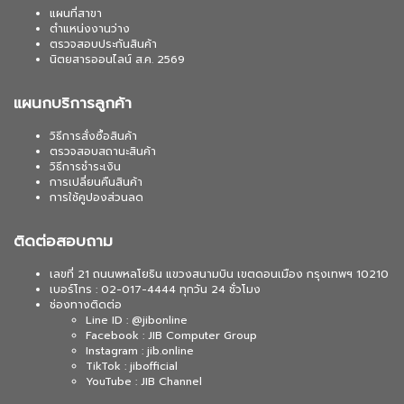
แผนที่สาขา
ตำแหน่งงานว่าง
ตรวจสอบประกันสินค้า
นิตยสารออนไลน์ ส.ค. 2569
แผนกบริการลูกค้า
วิธีการสั่งซื้อสินค้า
ตรวจสอบสถานะสินค้า
วิธีการชำระเงิน
การเปลี่ยนคืนสินค้า
การใช้คูปองส่วนลด
ติดต่อสอบถาม
เลขที่ 21 ถนนพหลโยธิน แขวงสนามบิน เขตดอนเมือง กรุงเทพฯ 10210
เบอร์โทร : 02-017-4444 ทุกวัน 24 ชั่วโมง
ช่องทางติดต่อ
Line ID : @jibonline
Facebook : JIB Computer Group
Instagram : jib.online
TikTok : jibofficial
YouTube : JIB Channel