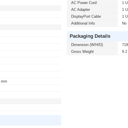
AC Power Cord
1 U
AC Adapter
1 U
DisplayPort Cable
1 U
Additional Info
No
Packaging Details
Dimension (W/H/D)
719
Gross Weight
9.2
8 mm