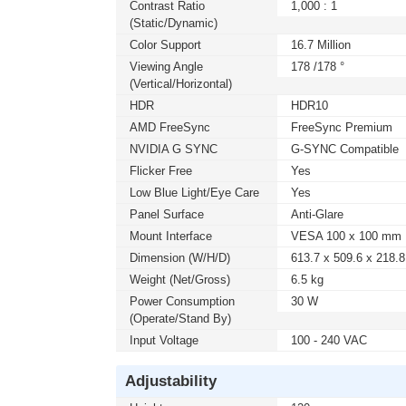
Contrast Ratio
1,000 : 1
(static/dynamic)
Color Support
16.7 Million
Viewing Angle
178 /178 °
(Vertical/Horizontal)
HDR
HDR10
AMD FreeSync
FreeSync Premium
NVIDIA G SYNC
G-SYNC Compatible
Flicker Free
Yes
Low Blue Light/Eye Care
Yes
Panel Surface
Anti-Glare
Mount Interface
VESA 100 x 100 mm
Dimension (W/H/D)
613.7 x 509.6 x 218.
Weight (Net/Gross)
6.5 kg
Power Consumption
30 W
(Operate/Stand By)
Input Voltage
100 - 240 VAC
Adjustability