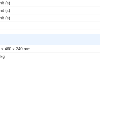
nit (s)
nit (s)
nit (s)
 x 460 x 240 mm
 kg