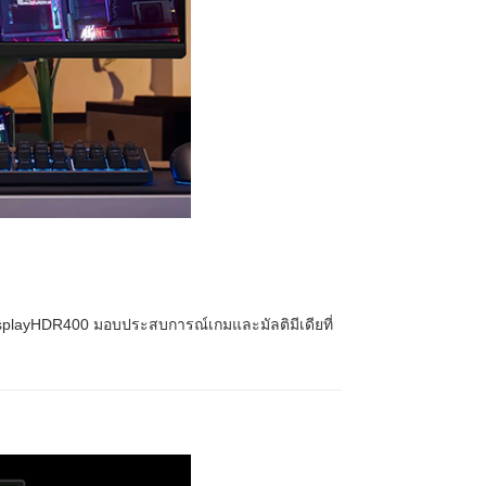
isplayHDR400 มอบประสบการณ์เกมและมัลติมีเดียที่