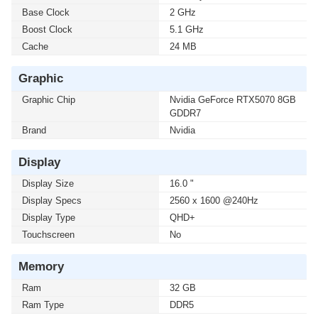
Base Clock
2 GHz
Boost Clock
5.1 GHz
Cache
24 MB
Graphic
Graphic Chip
Nvidia GeForce RTX5070 8GB
GDDR7
Brand
Nvidia
Display
Display Size
16.0 "
Display Specs
2560 x 1600 @240Hz
Display Type
QHD+
Touchscreen
No
Memory
Ram
32 GB
Ram Type
DDR5