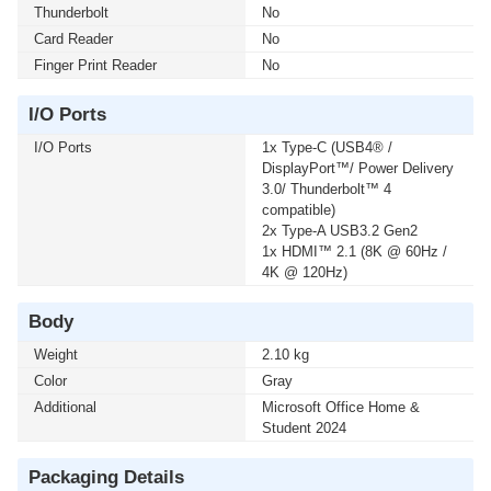
Thunderbolt
No
Card Reader
No
Finger Print Reader
No
I/O Ports
I/O Ports
1x Type-C (USB4® /
DisplayPort™/ Power Delivery
3.0/ Thunderbolt™ 4
compatible)
2x Type-A USB3.2 Gen2
1x HDMI™ 2.1 (8K @ 60Hz /
4K @ 120Hz)
Body
Weight
2.10 kg
Color
Gray
Additional
Microsoft Office Home &
Student 2024
Packaging Details