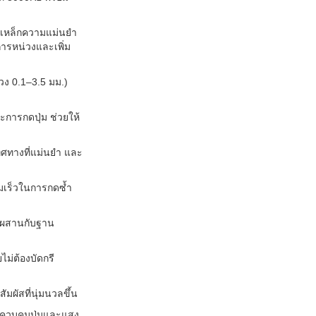
่เหล็กความแม่นยำ
การหน่วงและเพิ่ม
วง 0.1–3.5 มม.)
ารกดปุ่ม ช่วยให้
ทิศทางที่แม่นยำ และ
วามเร็วในการกดซ้ำ
สมผสานกับฐาน
ไม่ต้องบัดกรี
มผัสที่นุ่มนวลขึ้น
ควบคุมปุ่มและแสง