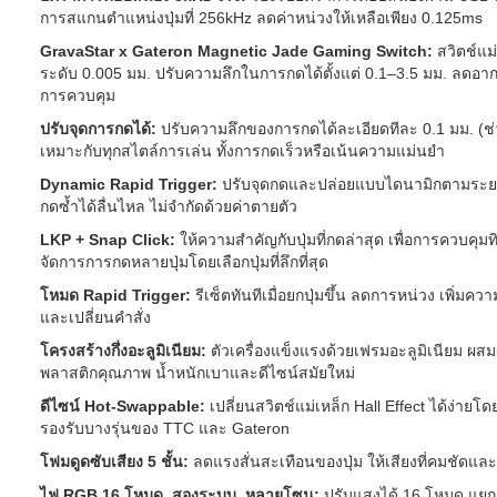
การสแกนตำแหน่งปุ่มที่ 256kHz ลดค่าหน่วงให้เหลือเพียง 0.125ms
GravaStar x Gateron Magnetic Jade Gaming Switch:
สวิตช์แม
ระดับ 0.005 มม. ปรับความลึกในการกดได้ตั้งแต่ 0.1–3.5 มม. ลดอา
การควบคุม
ปรับจุดการกดได้:
ปรับความลึกของการกดได้ละเอียดทีละ 0.1 มม. (ช่
เหมาะกับทุกสไตล์การเล่น ทั้งการกดเร็วหรือเน้นความแม่นยำ
Dynamic Rapid Trigger:
ปรับจุดกดและปล่อยแบบไดนามิกตามระยะก
กดซ้ำได้ลื่นไหล ไม่จำกัดด้วยค่าตายตัว
LKP + Snap Click:
ให้ความสำคัญกับปุ่มที่กดล่าสุด เพื่อการควบคุม
จัดการการกดหลายปุ่มโดยเลือกปุ่มที่ลึกที่สุด
โหมด Rapid Trigger:
รีเซ็ตทันทีเมื่อยกปุ่มขึ้น ลดการหน่วง เพิ่มค
และเปลี่ยนคำสั่ง
โครงสร้างกึ่งอะลูมิเนียม:
ตัวเครื่องแข็งแรงด้วยเฟรมอะลูมิเนียม ผ
พลาสติกคุณภาพ น้ำหนักเบาและดีไซน์สมัยใหม่
ดีไซน์ Hot-Swappable:
เปลี่ยนสวิตช์แม่เหล็ก Hall Effect ได้ง่ายโดย
รองรับบางรุ่นของ TTC และ Gateron
โฟมดูดซับเสียง 5 ชั้น:
ลดแรงสั่นสะเทือนของปุ่ม ให้เสียงที่คมชัดและสั
ไฟ RGB 16 โหมด, สองระบบ, หลายโซน:
ปรับแสงได้ 16 โหมด แยก