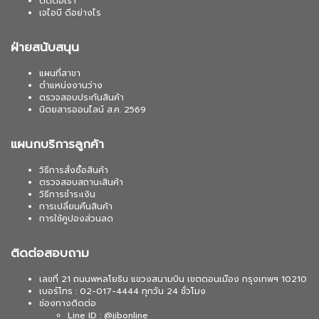
ติดต่อเรา
เจไอบี ดีอย่างไร
ฝ่ายสนับสนุน
แผนที่สาขา
ตำแหน่งงานว่าง
ตรวจสอบประกันสินค้า
นิตยสารออนไลน์ ส.ค. 2569
แผนกบริการลูกค้า
วิธีการสั่งซื้อสินค้า
ตรวจสอบสถานะสินค้า
วิธีการชำระเงิน
การเปลี่ยนคืนสินค้า
การใช้คูปองส่วนลด
ติดต่อสอบถาม
เลขที่ 21 ถนนพหลโยธิน แขวงสนามบิน เขตดอนเมือง กรุงเทพฯ 10210
เบอร์โทร : 02-017-4444 ทุกวัน 24 ชั่วโมง
ช่องทางติดต่อ
Line ID : @jibonline