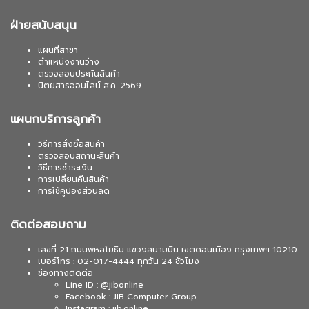
ฝ่ายสนับสนุน
แผนที่สาขา
ตำแหน่งงานว่าง
ตรวจสอบประกันสินค้า
นิตยสารออนไลน์ ส.ค. 2569
แผนกบริการลูกค้า
วิธีการสั่งซื้อสินค้า
ตรวจสอบสถานะสินค้า
วิธีการชำระเงิน
การเปลี่ยนคืนสินค้า
การใช้คูปองส่วนลด
ติดต่อสอบถาม
เลขที่ 21 ถนนพหลโยธิน แขวงสนามบิน เขตดอนเมือง กรุงเทพฯ 10210
เบอร์โทร : 02-017-4444 ทุกวัน 24 ชั่วโมง
ช่องทางติดต่อ
Line ID : @jibonline
Facebook : JIB Computer Group
Instagram : jib.online