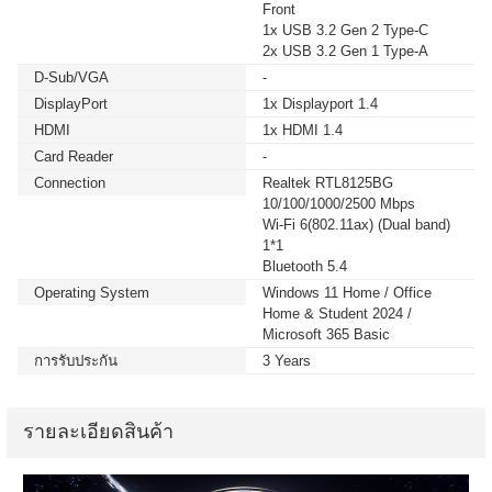
Front
1x USB 3.2 Gen 2 Type-C
2x USB 3.2 Gen 1 Type-A
D-Sub/VGA
-
DisplayPort
1x Displayport 1.4
HDMI
1x HDMI 1.4
Card Reader
-
Connection
Realtek RTL8125BG
10/100/1000/2500 Mbps
Wi-Fi 6(802.11ax) (Dual band)
1*1
Bluetooth 5.4
Operating System
Windows 11 Home / Office
Home & Student 2024 /
Microsoft 365 Basic
การรับประกัน
3 Years
รายละเอียดสินค้า