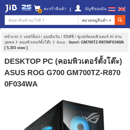
ตะกร้าสินค้า
บัญชีของฉัน
0
หมวดหมู่สินค้า
หน้าแรก
เดสก์ท็อป / ออลอินวัน / มินิพีซี / ซูเปอร์คอมพิวเตอร์ AI ส่วน
บุคคล
คอมพิวเตอร์ตั้งโต๊ะ
Asus
:
Item#: GM700TZ-R8700F034WA
[ 5,303 view ]
DESKTOP PC (คอมพิวเตอร์ตั้งโต๊ะ)
ASUS ROG G700 GM700TZ-R870
0F034WA