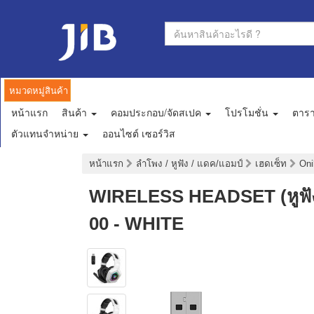
หมวดหมู่สินค้า
หน้าแรก
สินค้า
คอมประกอบ/จัดสเปค
โปรโมชั่น
ตาร
ตัวแทนจำหน่าย
ออนไซต์ เซอร์วิส
หน้าแรก
ลำโพง / หูฟัง / แดค/แอมป์
เฮดเซ็ท
On
WIRELESS HEADSET (หูฟ
00 - WHITE