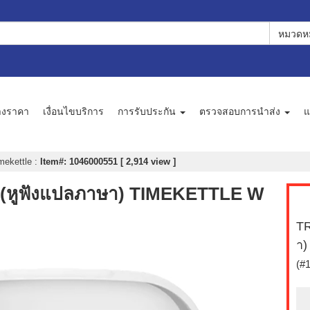
หมวดหม
างราคา
เงื่อนไขบริการ
การรับประกัน
ตรวจสอบการนำส่ง
แ
mekettle
:
Item#: 1046000551 [ 2,914 view ]
ูฟังแปลภาษา) TIMEKETTLE W
T
า
(#