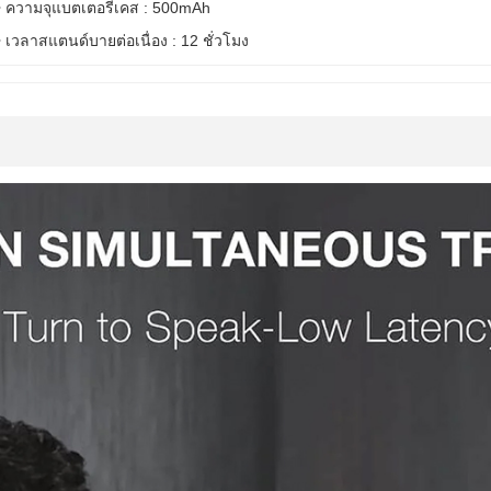
• ความจุแบตเตอรี่เคส : 500mAh
• เวลาสแตนด์บายต่อเนื่อง : 12 ชั่วโมง