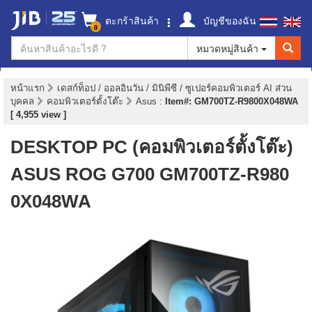
ตะกร้าสินค้า
บัญชีของฉัน
0
หมวดหมู่สินค้า
หน้าแรก
เดสก์ท็อป / ออลอินวัน / มินิพีซี / ซูเปอร์คอมพิวเตอร์ AI ส่วน
บุคคล
คอมพิวเตอร์ตั้งโต๊ะ
Asus
:
Item#: GM700TZ-R9800X048WA
[ 4,955 view ]
DESKTOP PC (คอมพิวเตอร์ตั้งโต๊ะ)
ASUS ROG G700 GM700TZ-R980
0X048WA