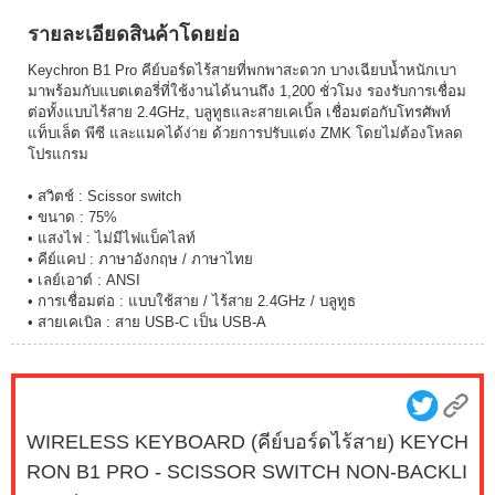
รายละเอียดสินค้าโดยย่อ
Keychron B1 Pro คีย์บอร์ดไร้สายที่พกพาสะดวก บางเฉียบน้ำหนักเบา
มาพร้อมกับแบตเตอรี่ที่ใช้งานได้นานถึง 1,200 ชั่วโมง รองรับการเชื่อม
ต่อทั้งแบบไร้สาย 2.4GHz, บลูทูธและสายเคเบิ้ล เชื่อมต่อกับโทรศัพท์
แท็บเล็ต พีซี และแมคได้ง่าย ด้วยการปรับแต่ง ZMK โดยไม่ต้องโหลด
โปรแกรม
• สวิตช์ : Scissor switch
• ขนาด : 75%
• แสงไฟ : ไม่มีไฟแบ็คไลท์
• คีย์แคป : ภาษาอังกฤษ / ภาษาไทย
• เลย์เอาต์ : ANSI
• การเชื่อมต่อ : แบบใช้สาย / ไร้สาย 2.4GHz / บลูทูธ
• สายเคเบิล : สาย USB-C เป็น USB-A
WIRELESS KEYBOARD (คีย์บอร์ดไร้สาย) KEYCH
RON B1 PRO - SCISSOR SWITCH NON-BACKLI