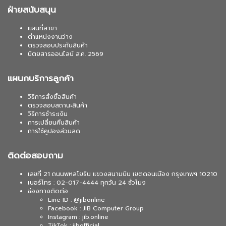
ฝ่ายสนับสนุน
แผนที่สาขา
ตำแหน่งงานว่าง
ตรวจสอบประกันสินค้า
นิตยสารออนไลน์ ส.ค. 2569
แผนกบริการลูกค้า
วิธีการสั่งซื้อสินค้า
ตรวจสอบสถานะสินค้า
วิธีการชำระเงิน
การเปลี่ยนคืนสินค้า
การใช้คูปองส่วนลด
ติดต่อสอบถาม
เลขที่ 21 ถนนพหลโยธิน แขวงสนามบิน เขตดอนเมือง กรุงเทพฯ 10210
เบอร์โทร : 02-017-4444 ทุกวัน 24 ชั่วโมง
ช่องทางติดต่อ
Line ID : @jibonline
Facebook : JIB Computer Group
Instagram : jib.online
TikTok : jibofficial