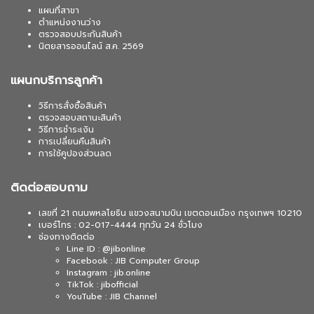
แผนที่สาขา
ตำแหน่งงานว่าง
ตรวจสอบประกันสินค้า
นิตยสารออนไลน์ ส.ค. 2569
แผนกบริการลูกค้า
วิธีการสั่งซื้อสินค้า
ตรวจสอบสถานะสินค้า
วิธีการชำระเงิน
การเปลี่ยนคืนสินค้า
การใช้คูปองส่วนลด
ติดต่อสอบถาม
เลขที่ 21 ถนนพหลโยธิน แขวงสนามบิน เขตดอนเมือง กรุงเทพฯ 10210
เบอร์โทร : 02-017-4444 ทุกวัน 24 ชั่วโมง
ช่องทางติดต่อ
Line ID : @jibonline
Facebook : JIB Computer Group
Instagram : jib.online
TikTok : jibofficial
YouTube : JIB Channel