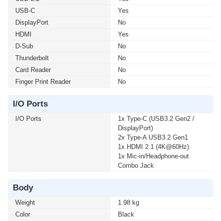
USB-C
Yes
DisplayPort
No
HDMI
Yes
D-Sub
No
Thunderbolt
No
Card Reader
No
Finger Print Reader
No
I/O Ports
I/O Ports
1x Type-C (USB3.2 Gen2 /
DisplayPort)
2x Type-A USB3.2 Gen1
1x HDMI 2.1 (4K@60Hz)
1x Mic-in/Headphone-out
Combo Jack
Body
Weight
1.98 kg
Color
Black