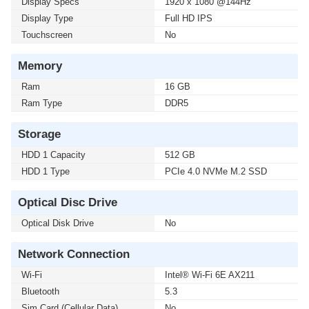
Display Specs
1920 x 1080 @144Hz
Display Type
Full HD IPS
Touchscreen
No
Memory
Ram
16 GB
Ram Type
DDR5
Storage
HDD 1 Capacity
512 GB
HDD 1 Type
PCIe 4.0 NVMe M.2 SSD
Optical Disc Drive
Optical Disk Drive
No
Network Connection
Wi-Fi
Intel® Wi-Fi 6E AX211
Bluetooth
5.3
Sim Card (Cellular Data)
No