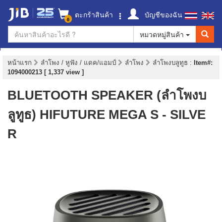
ตะกร้าสินค้า
บัญชีของฉัน
0
หมวดหมู่สินค้า
หน้าแรก
ลำโพง / หูฟัง / แดค/แอมป์
ลำโพง
ลำโพงบลูทูธ
:
Item#:
1094000213 [ 1,337 view ]
BLUETOOTH SPEAKER (ลำโพงบ
ลูทูธ) HIFUTURE MEGA S - SILVE
R