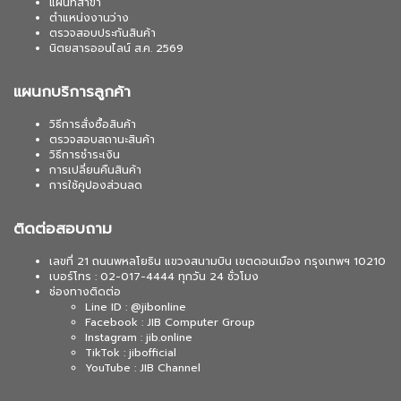
แผนที่สาขา
ตำแหน่งงานว่าง
ตรวจสอบประกันสินค้า
นิตยสารออนไลน์ ส.ค. 2569
แผนกบริการลูกค้า
วิธีการสั่งซื้อสินค้า
ตรวจสอบสถานะสินค้า
วิธีการชำระเงิน
การเปลี่ยนคืนสินค้า
การใช้คูปองส่วนลด
ติดต่อสอบถาม
เลขที่ 21 ถนนพหลโยธิน แขวงสนามบิน เขตดอนเมือง กรุงเทพฯ 10210
เบอร์โทร : 02-017-4444 ทุกวัน 24 ชั่วโมง
ช่องทางติดต่อ
Line ID : @jibonline
Facebook : JIB Computer Group
Instagram : jib.online
TikTok : jibofficial
YouTube : JIB Channel