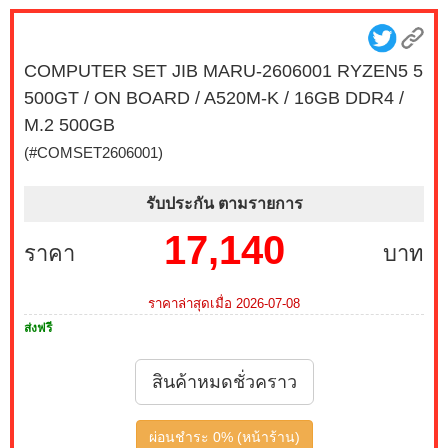
27G550B-B 300Hz G-SYNC-COM (1 เซ็ต ต่อ 1 จอ)
สนใจโปรโมชั่นนี้ ติดต่อ 02-017-4444
COMPUTER SET JIB MARU-2606001 RYZEN5 5
เมื่อซื้อพร้อมคอมเซ็ต ลดทันที 490 บาท จากปกติ 2,790
500GT / ON BOARD / A520M-K / 16GB DDR4 /
บาท เหลือเพียง 2,300 บาท MONITOR 23.8 MSI IPS
PRO MP243L E14 144Hz FREESYNC (1 เซ็ต ต่อ 1 จอ)
M.2 500GB
สนใจโปรโมชั่นนี้ ติดต่อ 02-017-4444
(#COMSET2606001)
บริการ Onsite Service ติดตั้งคอมพิวเตอร์ถึงบ้านคุณ เมื่อ
รับประกัน ตามรายการ
ซื้อพร้อมคอมเซ็ต ลดทันที 200 บาท จากปกติ 1,000 บาท
เหลือเพียง 800 บาท (เฉพาะกรุงเทพฯ และปริมณฑล)
17,140
ราคา
บาท
สนใจโปรโมชั่นนี้ ติดต่อ 02-017-4444
เมื่อซื้อพร้อมคอมเซ็ต ลดทันที 790 บาท จากปกติ 3,590
ราคาล่าสุดเมื่อ 2026-07-08
บาท เหลือเพียง 2,800 บาท MONITOR 27 MSI IPS PRO
ส่งฟรี
MP273L E14 144Hz FREESYNC (1 เซ็ต ต่อ 1 จอ) สนใจ
โปรโมชั่นนี้ ติดต่อ 02-017-4444
สินค้าหมดชั่วคราว
เมื่อซื้อพร้อมคอมเซ็ต ลดทันที 1,050 บาท จากปกติ 3,950
บาท เหลือเพียง 2,900 บาท MONITOR 24.5 GIGABYTE
ผ่อนชำระ 0% (หน้าร้าน)