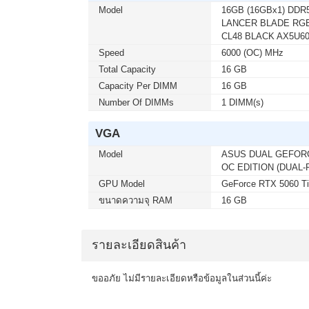
Model
16GB (16GBx1) DDR
เมื่อซื้อพร้อมคอมเซ็ต ลดทันที 400
LANCER BLADE RGB
MICROSOFT WINDOWS 11 HOME (ENG
CL48 BLACK AX5U6
อัน) สนใจโปรโมชั่นนี้ ติดต่อ 02-017
Speed
6000 (OC) MHz
Total Capacity
16 GB
Capacity Per DIMM
16 GB
เมื่อซื้อพร้อมคอมเซ็ต ลดทันที 750
SYNDOME (ECO II-2200-LCD) 2000V
Number Of DIMMs
1 DIMM(s)
ติดต่อ 02-017-4444
VGA
Model
ASUS DUAL GEFORC
เมื่อซื้อพร้อมคอมเซ็ต ลดทันที 740
OC EDITION (DUAL-
SYNDOME (ATOM-2000) 2000VA/1200W
GPU Model
GeForce RTX 5060 Ti
017-4444
ขนาดความจุ RAM
16 GB
เมื่อซื้อพร้อมคอมเซ็ต ลดทันที 160
รายละเอียดสินค้า
SYNDOME (ATOM-850-LED) 850VA/360
02-017-4444
ขออภัย ไม่มีรายละเอียดหรือข้อมูลในส่วนนี้ค่ะ