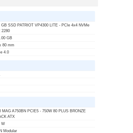
 GB SSD PATRIOT VP4300 LITE - PCIe 4x4 NVMe
 2280
.00 GB
x 80 mm
e 4.0
A
I MAG A750BN PCIE5 - 750W 80 PLUS BRONZE
ACK ATX
0 W
N Modular