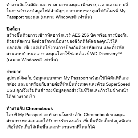
ทำงานอัตโนมัติตามตารางเวลาของคุณ เพียงระบุเวลาและความถี่
ในการสำรองข้อมูลไฟล์สำคัญๆ จากระบบของคุณไปยังไดรฟ์
My
Passport
ของคุณ (เฉพาะ
Windows®
เท่านั้น)
ปิดล็อก
สร้างขึ้นด้วยการเข้ารหัสฮาร์ดแวร์
AES 256
บิต พร้อมการป้องกัน
ด้วยรหัสผ่าน จึงช่วยรักษาเนื้อหาของชีวิตดิจิทัลของคุณไว้ให้
ปลอดภัย เพียงแค่เปิดใช้งานการป้องกันด้วยรหัสผ่าน และตั้งรหัส
ผ่านแบบกำหนดเองของคุณโดยใช้ซอฟต์แวร์
WD Discovery™
(เฉพาะ
Windows®
เท่านั้น)
ง่ายมาก
อุปกรณ์จัดเก็บข้อมูลแบบพกพา
My Passport
พร้อมใช้ได้ทันทีที่แกะ
กล่อง และมาพร้อมกับสายต่อที่จำเป็นทั้งหมด และด้วย
SuperSpeed
USB
คุณจึงเริ่มต้นสำรองข้อมูลทุกอย่างในชีวิตและก้าวไปข้างหน้า
ได้อย่างรวดเร็ว
ทำงานกับ
Chromebook
ไดรฟ์
My Passport
จะทำงานโดยซิงค์กับ
Chromebook
ของคุณ–
ผ่านการทดสอบและได้รับการรับรองแล้ว เพิ่มพื้นที่จัดเก็บข้อมูลพิเศษ
เพื่อให้จัดเก็บได้เพิ่มขึ้นและทำงานจากที่ไหนก็ได้