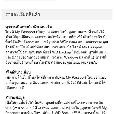
รายละเอียดสินค้า
ทุกการเดินทางต้องมีพาสปอร์ต
ไดรฟ์
My Passport
เป็นอุปกรณ์จัดเก็บข้อมูลแบบพกพาที่วางใจได้
ช่วยให้คุณมีอิสระและความมั่นใจที่จะขับเคลื่อนชีวิตไปข้างหน้า มี
พื้นที่จัดเก็บ จัดการ และแชร์รูปถ่าย วิดีโอ เพลง และเอกสารของคุณ
ด้วยดีไซน์โฉมใหม่ที่ทันสมัยขนาดเหมาะมือ ไดรฟ์
My Passport
สามารถใช้งานคู่กับซอฟต์แวร์
WD Backup
ได้อย่างสมบูรณ์แบบ™
และมีการป้องกันด้วยรหัสผ่าน (เฉพาะ
Windows®
เท่านั้น) ไดรฟ์นี้
จึงช่วยเก็บรักษาเนื้อหาในชีวิตดิจิทัลของคุณได้อย่างปลอดภัย
สไตล์ที่บางเฉียบ
เดินทางให้เต็มที่ในสไตล์ที่เหมาะกับคุณ
My Passport
ใหม่ออกแบบ
มาในรูปแบบบางเฉียบและพกพาสะดวก ทั้งยังมีสีสันสดใสและมีให้
เลือกหลายสี
สำรองข้อมูล
เพื่อให้คุณมั่นใจได้เต็มที่ว่าทุกอย่างที่คุณสร้างขึ้นระหว่างการเดิน
ทาง (เช่น รูปถ่าย วิดีโอ เพลง และเอกสาร) จะไม่สูญหาย ไดรฟ์
My
Passport
มาพร้อมกับซอฟต์แวร์
WD Backup™
ที่สามารถตั้งค่าให้