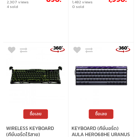
2,307 views
1,482 views
เปลี่ยนสวิตช์ได้ตามต้องการ มีไฟ RGB 16
4 sold
0 sold
โหมด พร้อมปุ่มหมุนปรับระดับเสียงใช้งาน
ง่าย เพิ่มความสะดวกและความลื่นไหลในทุก
กิจกรรม • สวิตช์ : Blue Switch (Clicky) •
ขนาด : 100% (Full-size) • แสงไฟ : RGB • คีย์
แคป : ภาษาอังกฤษ / ภาษาไทย • เลย์เอาต์ :
ANSI • การเชื่อมต่อ : แบบใช้สาย • สายเคเบิล
: สาย USB-C เป็น USB-A • การเปลี่ยนสวิตช์ :
เปลี่ยนสวิตช์ได้ รองรับสวิตช์ 3 ขา
ซื้อเลย
ซื้อเลย
WIRELESS KEYBOARD
KEYBOARD (คีย์บอร์ด)
(คีย์บอร์ดไร้สาย)
AULA HERO68HE URANUS