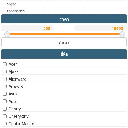
Signo
Steelseries
ราคา
-
ค้นหา
ยี่ห้อ
Acer
Ajazz
Alienware
Arrow X
Asus
Aula
Cherry
Cherryxtrfy
Cooler Master