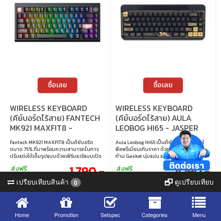
สาย USB-C เป็น USB-A • การเปลี่ยนสวิตช์ :
เปลี่ยนสวิตช์ได้ รองรับสวิตช์ 3 ขา / 5 ขา
ซื้อเลย
ซื้อเลย
WIRELESS KEYBOARD
WIRELESS KEYBOARD
(คีย์บอร์ดไร้สาย) FANTECH
(คีย์บอร์ดไร้สาย) AULA
MK921 MAXFIT8 -
LEOBOG HI65 - JASPER
QMK/VIA WHITE SWITCH
SWITCH RGB EN BLACK
Fantech MK921 MAXFIT8 เป็นคีย์บอร์ด
Aula Leobog Hi65 เป็นคีย์บอร์ด 65% ที่ให้
RGB EN/TH BLACK
ขนาด 75% ที่มาพร้อมความสามารถในการ
ฟีลพรีเมี่ยมเกินราคา ด้วยบอดี้อลูมิเนียม
ปรับแต่งได้เต็มรูปแบบด้วยเฟิร์มแวร์แบบเปิด
ก้าน Gasket นุ่มแน่น และสวิตช์ Jasper
QMK และ VIA รองรับการเชื่อมต่อแบบ Tri-
Linear กดลื่นเงียบ Hot-swap รองรับเปลี่ยน
1,790.-
4,190.-
ส่งฟรี
ส่งฟรี
Mode ทั้งแบบมีสาย, บลูทูธ และ 2.4 GHz ให้
สวิตช์ได้อิสระ มีไฟ RGB แบบ Pickup ที่ซิงก์
11,038 views
2,020 views
ความยืดหยุ่นสูงในการใช้งานกับอุปกรณ์
กับเสียงเพลงพร้อมโหมดแสงกว่า 20 แบบ
เปรียบเทียบสินค้า
ดูเปรียบเทียบ
0
2 sold
0 sold
หลากหลาย มาพร้อมโครงสร้างแบบ Gasket
แถมมีปุ่มหมุนสลับโหมด Office / Game ให้
Mount ให้สัมผัสการกดที่นุ่มนวล ระบบไฟ
ทันที ใช้งานได้ทั้งสาย USB-C, 2.4GHz และ
RGB ปรับแต่งได้ และปุ่มหมุน Knob เพื่อการ
Bluetooth พร้อมแบต 4000mAh ใช้ยาว
ควบคุมที่สะดวกยิ่งขึ้น • สวิตช์ : White
รองรับมาโคร-คัสตอมไดรเวอร์ครบ เหมาะทั้ง
Switch (Linear) • ขนาด : 75% • การตั้งค่า
ทำงานและเล่นเกมในบอร์ดเดียว • สวิตช์ :
Home
Promotion
Setspec
Categories
Menu
คีย์บอร์ด : QMK / VIA • แสงไฟ : RGB • คีย์แคป
Jasper Switch (Linear) • ขนาด : 65% • แสง