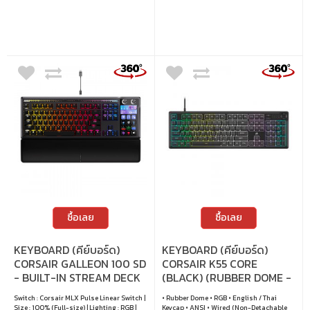
สามารถปรับแต่งมาโครและปุ่มต่าง ๆ ได้อย่าง
อิสระ นอกจากนี้ยังมีไฟ RGB ที่ปรับได้ และ
ลูกบิดมัลติฟังก์ชันที่ช่วยเสริมทั้ง
ประสิทธิภาพและดีไซน์จากอนิเมะสุดพิเศษ •
สวิตช์ : White Switch (Linear) • ขนาด : 75%
• การตั้งค่าคีย์บอร์ด : QMK / VIA • แสงไฟ :
RGB • คีย์แคป : ภาษาอังกฤษ / ภาษาไทย •
เลย์เอาต์ : ANSI • การเชื่อมต่อ : แบบใช้สาย /
ไร้สาย 2.4GHz / บลูทูธ • สายเคเบิล : สาย
USB-C เป็น USB-A • การเปลี่ยนสวิตช์ :
เปลี่ยนสวิตช์ได้
ซื้อเลย
ซื้อเลย
KEYBOARD (คีย์บอร์ด)
KEYBOARD (คีย์บอร์ด)
CORSAIR GALLEON 100 SD
CORSAIR K55 CORE
- BUILT-IN STREAM DECK
(BLACK) (RUBBER DOME -
CORSAIR MLX PULSE
RGB - EN/TH) (CH-
Switch : Corsair MLX Pulse Linear Switch |
• Rubber Dome • RGB • English / Thai
LINEAR SWITCH RGB EN
9226C65-TH)
Size : 100% (Full-size) | Lighting : RGB |
Keycap • ANSI • Wired (Non-Detachable