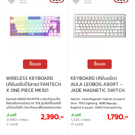
สวิตช์ได้
สวิตช์ 3 ขา / 5 ขา
ซื้อเลย
ซื้อเลย
WIRELESS KEYBOARD
KEYBOARD (คีย์บอร์ด)
(คีย์บอร์ดไร้สาย) FANTECH
AULA LEOBOG A80RT -
X ONE PIECE MK921
JADE MAGNETIC SWITCH
MAXFIT8 - QMK/VIA
RGB EN WHITE
Fantech MK921 MAXFIT8 x One Piece คือ
Switch : Jade Magnetic Switch (Linear) |
WHITE SWITCH RGB
คีย์บอร์ดเกมมิ่งขนาด 75% รุ่นลิมิเต็ดเอดิชั่
Size : 75% | Lighting : RGB | Keycap :
EN/TH GEAR5 EGGHEAD
นที่ร่วมมือกับ One Piece เพื่อฉลองครบรอบ
English | Layout : ANSI | Connectivity :
25 ปี ตัวคีย์บอร์ดมีจุดเด่นที่การเชื่อมต่อแบบ
Wired | Cable : USB-C to USB-A cable | Hot
EDITION
2,390.-
1,790.-
ส่งฟรี
ส่งฟรี
Tri-Mode ทั้งแบบมีสาย, Bluetooth และ 2.4
swappable : Yes
3,980 views
1,325 views
GHz เพื่อการใช้งานที่ยืดหยุ่น ตัวโครงสร้าง
2 sold
0 sold
แบบ Gasket Mount มอบสัมผัสการพิมพ์ที่
นุ่มนวล และที่สำคัญคือรองรับเฟิร์มแวร์ QMK
และ VIA แบบ Open-Source ทำให้ผู้ใช้