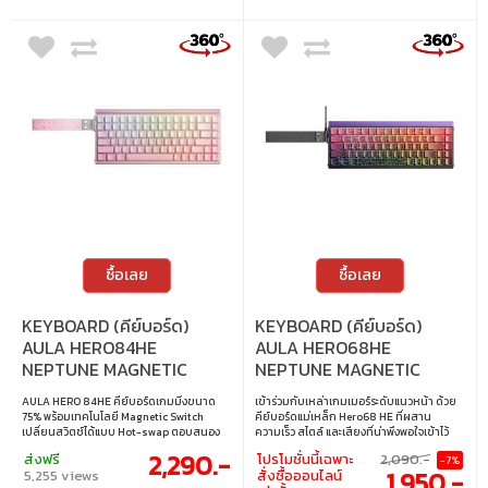
ซื้อเลย
ซื้อเลย
KEYBOARD (คีย์บอร์ด)
KEYBOARD (คีย์บอร์ด)
AULA HERO84HE
AULA HERO68HE
NEPTUNE MAGNETIC
NEPTUNE MAGNETIC
SWITCH RGB - PINK
SWITCH RGB - GRADIENT
AULA HERO 84HE คีย์บอร์ดเกมมิ่งขนาด
เข้าร่วมกับเหล่าเกมเมอร์ระดับแนวหน้า ด้วย
BLACK RED
75% พร้อมเทคโนโลยี Magnetic Switch
คีย์บอร์ดแม่เหล็ก Hero68 HE ที่ผสาน
เปลี่ยนสวิตช์ได้แบบ Hot-swap ตอบสนอง
ความเร็ว สไตล์ และเสียงที่น่าพึงพอใจเข้าไว้
เร็วด้วย Polling Rate 8000Hz และ Key
ด้วยกัน ไม่เพียงแค่มีค่าความหน่วงเพียง 0.125
2,290.-
ส่งฟรี
โปรโมชั่นนี้เฉพาะ
2,090.-
-7%
Scanning Rate 128KHz รองรับ Dynamic
มิลลิวินาที ซึ่งเร็วกว่าเกือบ 10 เท่าเมื่อเทียบ
1,950.-
5,255 views
สั่งซื้อออนไลน์
Keystroke 1 ปุ่มใช้ได้ 4 คำสั่ง พร้อมระบบ DKS,
กับคีย์บอร์ดแมคคานิคทั่วไป Hero68 HE ยัง