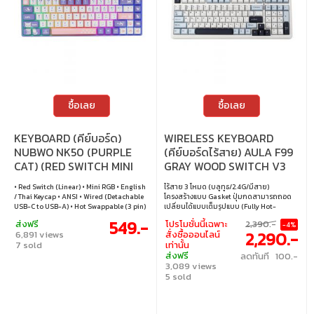
ซื้อเลย
ซื้อเลย
KEYBOARD (คีย์บอร์ด)
WIRELESS KEYBOARD
NUBWO NK50 (PURPLE
(คีย์บอร์ดไร้สาย) AULA F99
CAT) (RED SWITCH MINI
GRAY WOOD SWITCH V3
RGB EN/TH)
RGB EN/TH - WHITE-
• Red Switch (Linear) • Mini RGB • English
ไร้สาย 3 โหมด (บลูทูธ/2.4G/มีสาย)
BLUE-BLACK PURPLE
/ Thai Keycap • ANSI • Wired (Detachable
โครงสร้างแบบ Gasket ปุ่มกดสามารถถอด
USB-C to USB-A) • Hot Swappable (3 pin)
เปลี่ยนได้แบบเต็มรูปแบบ (Fully Hot-
• Windows / macOS
Swappable Keys) เค้าโครง 98% (98%
549.-
ส่งฟรี
โปรโมชั่นนี้เฉพาะ
2,390.-
-4%
Layout) เหมาะสำหรับการเล่นเกม, อีสปอร์ต,
2,290.-
6,891 views
สั่งซื้อออนไลน์
และการใช้งานในออฟฟิศ • สวิตช์ : Gray
7 sold
เท่านั้น
Wood Switch V3 (Linear) • แสงไฟ : RGB •
ส่งฟรี
ลดทันที 100.-
คีย์แคป : ภาษาอังกฤษ / ภาษาไทย • เลย์เอาต์
3,089 views
: ANSI • ขนาดคีย์บอร์ด : 98% • การเชื่อมต่อ :
แบบมีสาย (สาย USB-C เป็น USB-A แบบ
5 sold
ถอดออกได้), ไร้สาย 2.4GHz, บลูทูธ • การ
เปลี่ยนสวิตช์ : เปลี่ยนสวิตช์ได้