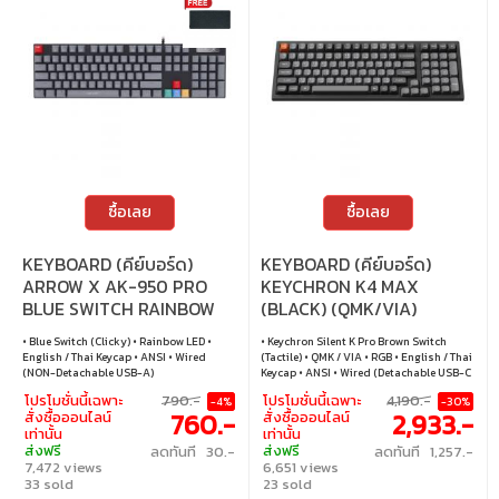
ซื้อเลย
ซื้อเลย
KEYBOARD (คีย์บอร์ด)
KEYBOARD (คีย์บอร์ด)
ARROW X AK-950 PRO
KEYCHRON K4 MAX
BLUE SWITCH RAINBOW
(BLACK) (QMK/VIA)
LED EN/TH - BLACK
(KEYCHRON SILENT K PRO
• Blue Switch (Clicky) • Rainbow LED •
• Keychron Silent K Pro Brown Switch
BROWN SWITCH RGB
English / Thai Keycap • ANSI • Wired
(Tactile) • QMK / VIA • RGB • English / Thai
EN/TH) (K4M-H8-TH)
(NON-Detachable USB-A)
Keycap • ANSI • Wired (Detachable USB-C
to USB-A) • 2.4GHz Wireless • Bluetooth
โปรโมชั่นนี้เฉพาะ
790.-
โปรโมชั่นนี้เฉพาะ
4,190.-
-4%
-30%
5.1 • Hot Swappable (3 / 5 pin) • Windows /
760.-
2,933.-
สั่งซื้อออนไลน์
สั่งซื้อออนไลน์
macOS / Linux
เท่านั้น
เท่านั้น
ส่งฟรี
ส่งฟรี
ลดทันที 30.-
ลดทันที 1,257.-
7,472 views
6,651 views
33 sold
23 sold