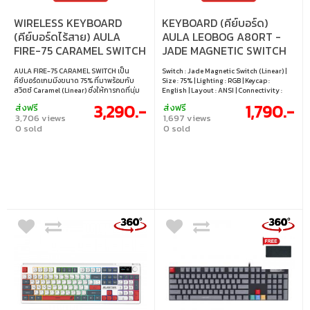
WIRELESS KEYBOARD
KEYBOARD (คีย์บอร์ด)
(คีย์บอร์ดไร้สาย) AULA
AULA LEOBOG A80RT -
FIRE-75 CARAMEL SWITCH
JADE MAGNETIC SWITCH
RGB EN/TH - GRAY-
RGB EN BLACK
AULA FIRE-75 CARAMEL SWITCH เป็น
Switch : Jade Magnetic Switch (Linear) |
WHITE-BLUE
คีย์บอร์ดเกมมิ่งขนาด 75% ที่มาพร้อมกับ
Size : 75% | Lighting : RGB | Keycap :
สวิตช์ Caramel (Linear) ซึ่งให้การกดที่นุ่ม
English | Layout : ANSI | Connectivity :
นวลและตอบสนองได้อย่างรวดเร็ว เหมาะ
Wired | Cable : USB-C to USB-A cable | Hot
3,290.-
1,790.-
ส่งฟรี
ส่งฟรี
สำหรับการเล่นเกมที่ต้องการความแม่นยำสูง
swappable : Yes
3,706 views
1,697 views
และการพิมพ์ที่สะดวกสบาย คีย์บอร์ดนี้มา
0 sold
0 sold
พร้อมกับแสงไฟ RGB ที่สามารถปรับแต่งได้
เพิ่มความสวยงามและบรรยากาศในการเล่น
เกม ช่วยให้คุณสามารถปรับประสบการณ์
การใช้งานให้เหมาะสมกับความชอบของคุณ
เอง • สวิตช์ : Caramel Switch (Linear) • แสง
ไฟ : RGB • คีย์แคป : ภาษาอังกฤษ / ภาษาไทย •
เลย์เอาต์ : ANSI • ขนาดคีย์บอร์ด : 75% • การ
เชื่อมต่อ : สาย USB-C เป็น USB-A แบบถอด
ออกได้, ไร้สาย 2.4GHz, บลูทูธ • การเปลี่ยน
สวิตช์ : เปลี่ยนสวิตช์ได้