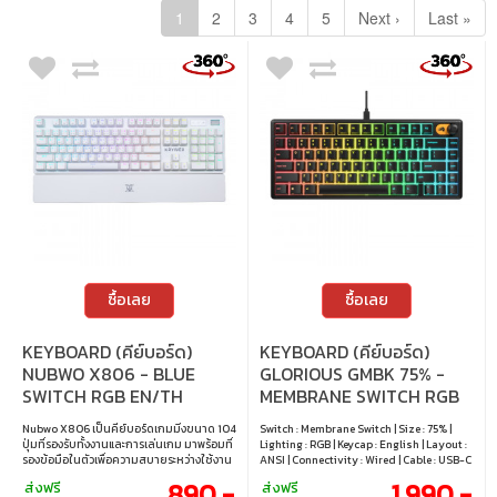
1
2
3
4
5
Next ›
Last »
ซื้อเลย
ซื้อเลย
KEYBOARD (คีย์บอร์ด)
KEYBOARD (คีย์บอร์ด)
NUBWO X806 - BLUE
GLORIOUS GMBK 75% -
SWITCH RGB EN/TH
MEMBRANE SWITCH RGB
WHITE
EN BLACK
Nubwo X806 เป็นคีย์บอร์ดเกมมิ่งขนาด 104
Switch : Membrane Switch | Size : 75% |
ปุ่มที่รองรับทั้งงานและการเล่นเกม มาพร้อมที่
Lighting : RGB | Keycap : English | Layout :
รองข้อมือในตัวเพื่อความสบายระหว่างใช้งาน
ANSI | Connectivity : Wired | Cable : USB-C
ใช้สวิตช์กลไกกันฝุ่นอายุการกด 50 ล้านครั้ง
to USB-A cable
890.-
1,990.-
ส่งฟรี
ส่งฟรี
และรองรับ Hot-Swap CIY แบบ 3 Pin ให้