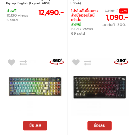
BLACK CH-912A31I-NA
Keycap : English | Layout : ANSI |
USB-A)
Connectivity : Wired | Cable : USB-C to
12,490.-
ส่งฟรี
โปรโมชั่นนี้เฉพาะ
1,390.-
-22%
USB-A cable | Hot swappable : Yes,
1,090.-
10,130 views
สั่งซื้อออนไลน์
compatible with 3 / 5 pin switch
5 sold
เท่านั้น
ส่งฟรี
ลดทันที 300.-
19,717 views
69 sold
ซื้อเลย
ซื้อเลย