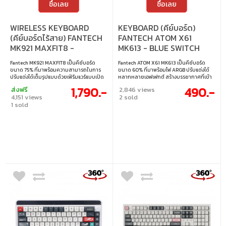
ซื้อเลย
ซื้อเลย
WIRELESS KEYBOARD
KEYBOARD (คีย์บอร์ด)
(คีย์บอร์ดไร้สาย) FANTECH
FANTECH ATOM X61
MK921 MAXFIT8 -
MK613 - BLUE SWITCH
QMK/VIA WHITE SWITCH
ARGB EN/TH BLACK-
Fantech MK921 MAXFIT8 เป็นคีย์บอร์ด
Fantech ATOM X61 MK613 เป็นคีย์บอร์ด
RGB EN/TH WHITE
WHITE
ขนาด 75% ที่มาพร้อมความสามารถในการ
ขนาด 60% ที่มาพร้อมไฟ ARGB ปรับแต่งได้
ปรับแต่งได้เต็มรูปแบบด้วยเฟิร์มแวร์แบบเปิด
หลากหลายเอฟเฟกต์ สร้างบรรยากาศที่เข้า
QMK และ VIA รองรับการเชื่อมต่อแบบ Tri-
กับทุกสไตล์การใช้งาน รองรับสวิตช์แบบ 5-
1,790.-
490.-
ส่งฟรี
2,846 views
Mode ทั้งแบบมีสาย, บลูทูธ และ 2.4 GHz ให้
pin Hot-Swappable เปลี่ยนสวิตช์ได้ง่ายโดย
4,151 views
2 sold
ความยืดหยุ่นสูงในการใช้งานกับอุปกรณ์
ไม่ต้องบัดกรี เพื่อปรับสัมผัสการพิมพ์ให้ตรง
1 sold
หลากหลาย มาพร้อมโครงสร้างแบบ Gasket
ใจ มาพร้อมคีย์ไทยใช้งานสะดวก และสายถอด
Mount ให้สัมผัสการกดที่นุ่มนวล ระบบไฟ
ได้แบบ USB-C เพื่อการเชื่อมต่อที่สะดวกและ
RGB ปรับแต่งได้ และปุ่มหมุน Knob เพื่อการ
เป็นระเบียบ เหมาะทั้งสำหรับพกพาและใช้งาน
ควบคุมที่สะดวกยิ่งขึ้น • สวิตช์ : White
ที่บ้านหรือที่ทำงาน • สวิตช์ : Blue Switch
Switch (Linear) • ขนาด : 75% • การตั้งค่า
(Clicky) • ขนาด : 60% • แสงไฟ : ARGB • คีย์
คีย์บอร์ด : QMK / VIA • แสงไฟ : RGB • คีย์แคป
แคป : ภาษาอังกฤษ / ภาษาไทย • เลย์เอาต์ :
: ภาษาอังกฤษ / ภาษาไทย • เลย์เอาต์ : ANSI •
ANSI • การเชื่อมต่อ : แบบใช้สาย • สายเคเบิล
การเชื่อมต่อ : แบบใช้สาย / ไร้สาย 2.4GHz /
: สาย USB-C เป็น USB-A • การเปลี่ยนสวิตช์ :
บลูทูธ • สายเคเบิล : สาย USB-C เป็น USB-A
เปลี่ยนสวิตช์ได้ รองรับสวิตช์ 3 ขา / 5 ขา
• การเปลี่ยนสวิตช์ : เปลี่ยนสวิตช์ได้