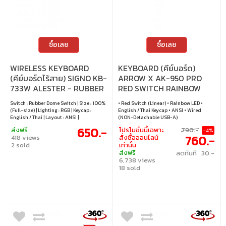
ซื้อเลย
ซื้อเลย
WIRELESS KEYBOARD
KEYBOARD (คีย์บอร์ด)
(คีย์บอร์ดไร้สาย) SIGNO KB-
ARROW X AK-950 PRO
733W ALESTER - RUBBER
RED SWITCH RAINBOW
DOME SWITCH RGB EN/TH
LED EN/TH - BLACK
Switch : Rubber Dome Switch | Size : 100%
• Red Switch (Linear) • Rainbow LED •
WHITE
(Full-size) | Lighting : RGB | Keycap :
English / Thai Keycap • ANSI • Wired
English / Thai | Layout : ANSI |
(NON-Detachable USB-A)
Connectivity : Wired / 2.4GHz wireless /
650.-
ส่งฟรี
โปรโมชั่นนี้เฉพาะ
790.-
-4%
Bluetooth | Cable : USB-C to USB-A cable
760.-
418 views
สั่งซื้อออนไลน์
2 sold
เท่านั้น
ส่งฟรี
ลดทันที 30.-
6,738 views
18 sold