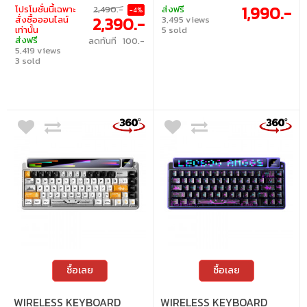
(Detachable USB-C to USB-A) | 2.4GHz
5.3) รองรับ Hot Swap แบบ 3-5 Pin พร้อม
1,990.-
โปรโมชั่นนี้เฉพาะ
2,490.-
ส่งฟรี
-4%
Wireless Bluetooth | Hot Swappable : Yes
โครงสร้าง Gasket และโฟม EVA ปุ่ม PBT
2,390.-
สั่งซื้อออนไลน์
3,495 views
โปรไฟล์ Cherry ไฟ RGB 19 โหมด พร้อม
เท่านั้น
5 sold
ซอฟต์แวร์ Macro ใช้งานได้ทั้ง Windows และ
ส่งฟรี
ลดทันที 100.-
Mac แบตเตอรี่จุใจ 8000 mAh ทนทานสูงสุด
5,419 views
50 ล้านครั้ง พร้อมขาตั้งปรับระดับและแผ่นกัน
3 sold
ลื่น • สวิตช์ : Saiko One Clicky Switch • แสง
ไฟ : RGB • คีย์แคป : ภาษาอังกฤษ / ภาษาไทย •
เลย์เอาต์ : ANSI • จอแสดงผล : TFT 1.06" •
การเชื่อมต่อ : สาย USB-C เป็น USB-A แบบ
ถอดออกได้, ไร้สาย 2.4GHz, บลูทูธ • การ
เปลี่ยนสวิตช์ : เปลี่ยนสวิตช์ได้ รองรับสวิตช์
3 ขา / 5 ขา
ซื้อเลย
ซื้อเลย
WIRELESS KEYBOARD
WIRELESS KEYBOARD