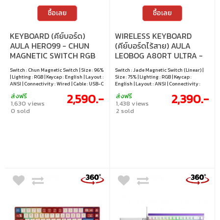
ซื้อเลย
ซื้อเลย
KEYBOARD (คีย์บอร์ด)
WIRELESS KEYBOARD
AULA HERO99 - CHUN
(คีย์บอร์ดไร้สาย) AULA
MAGNETIC SWITCH RGB
LEOBOG A80RT ULTRA -
EN BLUE
JADE MAGNETIC SWITCH
Switch : Chun Magnetic Switch | Size : 96%
Switch : Jade Magnetic Switch (Linear) |
RGB EN WHITE
| Lighting : RGB | Keycap : English | Layout :
Size : 75% | Lighting : RGB | Keycap :
ANSI | Connectivity : Wired | Cable : USB-C
English | Layout : ANSI | Connectivity :
to USB-A cable | Hot swappable : Yes
Wired / 2.4GHz wireless / Bluetooth |
2,590.-
2,390.-
ส่งฟรี
ส่งฟรี
Cable : USB-C to USB-A cable | Hot
1,630 views
1,438 views
swappable : Yes
0 sold
2 sold