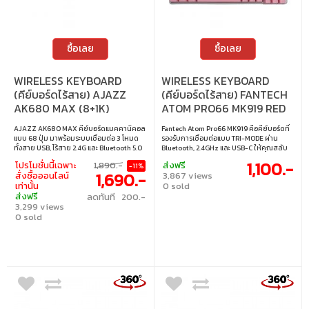
ซื้อเลย
ซื้อเลย
WIRELESS KEYBOARD
WIRELESS KEYBOARD
(คีย์บอร์ดไร้สาย) AJAZZ
(คีย์บอร์ดไร้สาย) FANTECH
AK680 MAX (8+1K)
ATOM PRO66 MK919 RED
MAGNETIC SWITCH RGB
SWITCH RGB EN/TH -
AJAZZ AK680 MAX คีย์บอร์ดแมคคานิคอล
Fantech Atom Pro66 MK919 คือคีย์บอร์ดที่
EN/TH - STARRY NIGHT
GRAY + ACK04 PINK
แบบ 68 ปุ่ม มาพร้อมระบบเชื่อมต่อ 3 โหมด
รองรับการเชื่อมต่อแบบ TRI-MODE ผ่าน
KEYCAP
ทั้งสาย USB, ไร้สาย 2.4G และ Bluetooth 5.0
Bluetooth, 2.4GHz และ USB-C ให้คุณสลับ
รองรับการเปลี่ยนสวิตช์ทุกปุ่ม (Hot-Swap)
อุปกรณ์ได้ง่ายและรวดเร็ว มาพร้อมไฟ ARGB ที่
1,100.-
โปรโมชั่นนี้เฉพาะ
1,890.-
ส่งฟรี
-11%
และไฟ RGB ปรับได้ถึง 18 โหมด พร้อมปรับแต่ง
ปรับแต่งได้ตามใจ พร้อมไฟ RGB ด้านข้างที่
1,690.-
สั่งซื้อออนไลน์
3,867 views
ได้ผ่านซอฟต์แวร์ ใช้งานได้กับทั้ง Windows
เพิ่มความสวยงามและความทันสมัย ปุ่ม
เท่านั้น
0 sold
และ Mac ตัวเครื่องผลิตจากวัสดุ ABS แข็งแรง
ควบคุมแบบ KNOB เดียวช่วยปรับไฟและเสียง
ส่งฟรี
ลดทันที 200.-
น้ำหนักเบา พกพาง่าย พร้อมแบตเตอรี่
ได้ง่าย ปุ่มสวิตช์แบบ 5-PIN HOT-
3,299 views
3000mAh ใช้งานไร้สายได้ยาวนาน • สวิตช์ :
SWAPPABLE สามารถถอดเปลี่ยนได้สะดวก
Magnetic Switch (Linear) • ขนาด : 65% •
0 sold
ให้ประสบการณ์การพิมพ์ที่ปรับแต่งได้ และ
แสงไฟ : RGB • คีย์แคป : ภาษาอังกฤษ / ภาษา
ปรับระดับความสูงได้ 2 ขั้น เพื่อความสบายใน
ไทย • เลย์เอาต์ : ANSI • การเชื่อมต่อ : สาย
การใช้งาน แถมฟรี Fantech ACK04 ชุดคีย์
USB-C เป็น USB-A แบบถอดออกได้, ไร้สาย
แคป OEM Profile 135 ปุ่ม ผลิตจาก PBT
2.4GHz, บลูทูธ
ทนทาน ไม่ซีดจาง มอบสัมผัสพิมพ์มั่นคงและ
สวยงาม ตัวหนังสือ ภาษาอังกฤษ / ภาษาไทย
• สวิตช์ : Red switch (linear) • ขนาด : 65% •
แสงไฟ : RGB • คีย์แคป : ภาษาอังกฤษ / ภาษา
ไทย • เลย์เอาต์ : ANSI • การเชื่อมต่อ : แบบใช้
สาย / ไร้สาย 2.4GHz / บลูทูธ • สายเคเบิล :