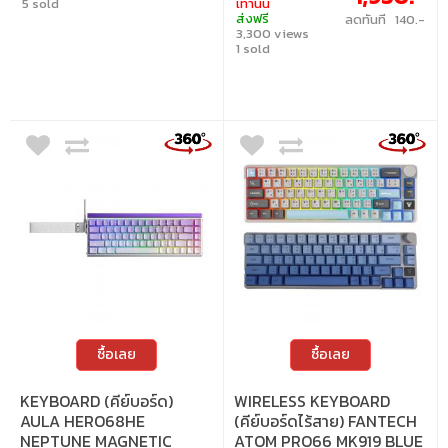
5 sold
เท่านั้น
MT, TGL และ SOCD โครงสร้างเสริมความ
มาพร้อมแผ่นโลหะและโครงสร้างลดเสียง
ส่งฟรี
ลดทันที 140.-
ทนทานด้วยแผ่น Carbon Fiber และวัสดุกัน
รบกวนถึง 5 ชั้น ซึ่งหาได้ยากในคีย์บอร์ดแม่
3,300 views
เสียง 5 ชั้น ไฟ RGB ปรับแต่งได้ 16 ล้านสี ผ่าน
เหล็กทั่วไป ยกระดับจากเสียง “แคร่ก” ที่น่า
Web Driver ใช้งานผ่านสาย Type-C ดีไซน์
รำคาญของคีย์บอร์ดแม่เหล็กแบบเดิม สู่
1 sold
กะทัดรัด ขนาด 84 ปุ่ม น้ำหนักเบาเพียง 910
ความเพลิดเพลินแบบ “ท็อก” ที่แท้จริง ทั้ง
กรัม • สวิตช์ : Neptune Magnetic Switch •
ภายในและภายนอก Hero68 HE โดดเด่นด้วย
แสงไฟ : RGB • เลย์เอาต์ : ANSI • การเชื่อมต่อ :
ดีไซน์สุดประณีตจากแผงโลหะคุณภาพสูงและ
สาย USB-C เป็น USB-A แบบถอดออกได้ •
กล่องไฟบรรยากาศสุดล้ำ ออกแบบมาเพื่อ
การเปลี่ยนสวิตช์ : เปลี่ยนสวิตช์ได้
เกมเมอร์ที่ต้องการสิ่งที่ดีที่สุดเท่านั้น • สวิตช์
: Neptune Magnetic Switch • แสงไฟ : RGB •
เลย์เอาต์ : ANSI • การเชื่อมต่อ : สาย USB-C
เป็น USB-A แบบถอดออกได้ • การเปลี่ยน
สวิตช์ : เปลี่ยนสวิตช์ได้
ซื้อเลย
ซื้อเลย
KEYBOARD (คีย์บอร์ด)
WIRELESS KEYBOARD
AULA HERO68HE
(คีย์บอร์ดไร้สาย) FANTECH
NEPTUNE MAGNETIC
ATOM PRO66 MK919 BLUE