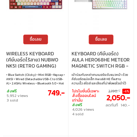
ซื้อเลย
ซื้อเลย
WIRELESS KEYBOARD
KEYBOARD (คีย์บอร์ด)
(คีย์บอร์ดไร้สาย) NUBWO
AULA HERO68HE METEOR
NK51 (RETRO GAMING)
MAGNETIC SWITCH RGB -
(BLUE SWITCH MINI RGB
WHITE
• Blue Switch (Clicky) • Mini RGB • Keycap •
เข้าร่วมกับเหล่าเกมเมอร์ระดับแนวหน้า ด้วย
EN/TH)
ANSI • Wired (Detachable USB-C to USB-
คีย์บอร์ดแม่เหล็ก Hero68 HE ที่ผสาน
A) • 2.4GHz Wireless • Bluetooth 5.0 • Hot
ความเร็ว สไตล์ และเสียงที่น่าพึงพอใจเข้าไว้
Swappable (3 pin) • Windows / macOS /
ด้วยกัน ไม่เพียงแค่มีค่าความหน่วงเพียง 0.125
749.-
ส่งฟรี
โปรโมชั่นนี้เฉพาะ
2,190.-
-6%
Android
มิลลิวินาที ซึ่งเร็วกว่าเกือบ 10 เท่าเมื่อเทียบ
2,050.-
5,952 views
สั่งซื้อออนไลน์
กับคีย์บอร์ดแมคคานิคทั่วไป Hero68 HE ยัง
3 sold
เท่านั้น
มาพร้อมแผ่นโลหะและโครงสร้างลดเสียง
ส่งฟรี
ลดทันที 140.-
รบกวนถึง 5 ชั้น ซึ่งหาได้ยากในคีย์บอร์ดแม่
4,026 views
เหล็กทั่วไป ยกระดับจากเสียง “แคร่ก” ที่น่า
รำคาญของคีย์บอร์ดแม่เหล็กแบบเดิม สู่
4 sold
ความเพลิดเพลินแบบ “ท็อก” ที่แท้จริง ทั้ง
ภายในและภายนอก Hero68 HE โดดเด่นด้วย
ดีไซน์สุดประณีตจากแผงโลหะคุณภาพสูงและ
กล่องไฟบรรยากาศสุดล้ำ ออกแบบมาเพื่อ
เกมเมอร์ที่ต้องการสิ่งที่ดีที่สุดเท่านั้น • สวิตช์