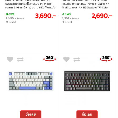
คีย์บอร์ด Aula LEOBOG AMG65 เป็นคีย์
Switch : JJK Linear Switch | Size : 80%
DEATH - JJK LINEAR
บอร์ดแมคคานิคอลไร้สายแบบ Tri-mode
(TKL) | Lighting : RGB | Keycap : English /
SWITCH RGB EN/TH GOJO
(บลูทูธ 2.4G และมีสาย) ขนาด 65% ที่โดดเด่น
Thai | Layout : ANSI | Display : TFT Color
ด้วยดีไซน์โครงสร้าง Gasket มอบสัมผัสการ
Display | Connectivity : Wired / 2.4GHz
& GETO JJK-SS2 K1
3,690.-
2,690.-
ส่งฟรี
ส่งฟรี
พิมพ์ที่ยืดหยุ่นและเสียงที่ดีเยี่ยม มาพร้อม
wireless / Bluetooth | Cable : USB-C to
1,696 views
1,361 views
จอแสดงผลอัจฉริยะถึงสองหน้าจอ ได้แก่ 315
USB-A cable | Hot swappable : Yes,
0 sold
3 sold
LED Smart Dot Matrix Screen (โครงสร้าง
compatible with 3 / 5 pin switch
5x63 จุด) และหน้าจอสีขนาด 1.14 นิ้ว ให้ผู้ใช้
ปรับแต่งการแสดงผลได้อย่างอิสระ ไม่ว่าจะเป็น
ภาพเคลื่อนไหวหรือข้อมูลสำคัญ นอกจากนี้
ยังรองรับการถอดเปลี่ยนสวิตช์แบบ Hot-
swappable ได้อย่างสมบูรณ์ ทำให้การปรับ
แต่งและบำรุงรักษาเป็นเรื่องง่ายสำหรับผู้ที่ชื่น
ชอบคีย์บอร์ด • สวิตช์ : Jasper Switch
(Linear) • ขนาด : 65% • แสงไฟ : RGB • คีย์
แคป : ภาษาอังกฤษ • เลย์เอาต์ : ANSI • จอแส
ดงผล : จอ LED Smart Dot Matrix 315 จุด
พร้อมจอสี 1.14 นิ้ว • การเชื่อมต่อ : แบบใช้สาย
/ ไร้สาย 2.4GHz / บลูทูธ • สายเคเบิล : สาย
USB-C เป็น USB-A • การเปลี่ยนสวิตช์ :
เปลี่ยนสวิตช์ได้ รองรับสวิตช์ 3 ขา / 5 ขา
ซื้อเลย
ซื้อเลย