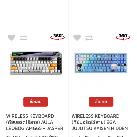
RGB ปรับแต่งได้ และปุ่มหมุน Knob เพื่อการ
Bluetooth พร้อมแบต 4000mAh ใช้ยาว
ควบคุมที่สะดวกยิ่งขึ้น • สวิตช์ : Brown
รองรับมาโคร-คัสตอมไดรเวอร์ครบ เหมาะทั้ง
Switch (Tactile) • ขนาด : 75% • การตั้งค่า
ทำงานและเล่นเกมในบอร์ดเดียว • สวิตช์ :
คีย์บอร์ด : QMK / VIA • แสงไฟ : RGB • คีย์แคป
Jasper Switch (Linear) • ขนาด : 65% • แสง
: ภาษาอังกฤษ / ภาษาไทย • เลย์เอาต์ : ANSI •
ไฟ : RGB • คีย์แคป : ภาษาอังกฤษ • เลย์เอาต์ :
การเชื่อมต่อ : แบบใช้สาย / ไร้สาย 2.4GHz /
ANSI • การเชื่อมต่อ : แบบใช้สาย / ไร้สาย
บลูทูธ • สายเคเบิล : สาย USB-C เป็น USB-A
2.4GHz / บลูทูธ • สายเคเบิล : สาย USB-C
• การเปลี่ยนสวิตช์ : เปลี่ยนสวิตช์ได้
เป็น USB-A • การเปลี่ยนสวิตช์ : เปลี่ยน
สวิตช์ได้
ซื้อเลย
ซื้อเลย
WIRELESS KEYBOARD
WIRELESS KEYBOARD
(คีย์บอร์ดไร้สาย) AULA
(คีย์บอร์ดไร้สาย) EGA
LEOBOG AMG65 - JASPER
JUJUTSU KAISEN HIDDEN
SWITCH RGB EN WHITE
INVENTORY / PREMATURE