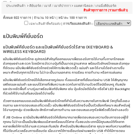
Corsair
ประเภทสินค้า
คีย์บอร์ด / เมาส์ / เมาส์ปากกา
แมคคานิคอล / เกมมิ่งคีย์บอร์ด
Dareu
สินค้าทุกรายการ (รวมภาษีแล้ว)
ทั้งหมด
รายการ | จำนวน
หน้า | หน้าละ
รายการ
922
10
100
EGA
เฉพาะสินค้าที่พร้อมส่ง
| การเรียงแสดงสินค้า :
Fantech
Fiio
แป้นพิมพ์คีย์บอร์ด
Glorious
แป้นพิมพ์คีย์บอร์ด และแป้นพิมพ์คีย์บอร์ดไร้สาย (KEYBOARD &
Gravastar
WIRELESS KEYBOARD)
HP
แป้นพิมพ์คีย์บอร์ดไทย อุปกรณ์สำคัญที่ออกแบบมาเพื่อรองรับการใช้งานทั้งภาษาไทยและ
อังกฤษอย่างสะดวก โดยมีการจัดวางปุ่มที่เป็นมาตรฐานสากล พร้อมตัวอักษรไทยและอังกฤษ
HyperX
ที่ชัดเจน แป้นพิมพ์คีย์บอร์ดไทยช่วยให้การพิมพ์รวดเร็ว แม่นยำ และใช้งานได้อย่างราบรื่น
เหมาะสำหรับทุกการใช้งาน ไม่ว่าจะเป็นงานเอกสาร การเรียน การทำงาน หรือการเล่นเกม
Keychron
แป้นพิมพ์คีย์บอร์ดไทยมีให้เลือกหลายรูปแบบ ทั้งแบบมีสายที่เชื่อมต่อผ่าน USB ให้สัญญาณ
Lenovo
เสถียรและแม่นยำ และแบบไร้สายที่เพิ่มความสะดวกในการใช้งานด้วยดีไซน์เรียบหรู ทันสมัย
Logitech
และประหยัดพื้นที่ บางรุ่นมาพร้อมฟังก์ชันพิเศษ เช่น ปุ่มลัดมัลติมีเดีย หรือไฟ LED Backlight
ที่ช่วยให้ใช้งานในที่แสงน้อยได้ง่ายขึ้น
Logitech G
ด้วยการออกแบบของแป้นพิมพ์คีย์บอร์ดไทยที่คำนึงถึงความสบายในการพิมพ์ วัสดุที่แข็งแรง
Mistel
ทนทาน และการตอบสนองที่รวดเร็ว แป้นพิมพ์คีย์บอร์ดไทยจึงเป็นตัวเลือกที่เหมาะสมสำหรับผู้
ใช้งานทุกกลุ่ม ช่วยเพิ่มประสิทธิภาพในการทำงาน และตอบสนองทุกไลฟ์สไตล์ได้อย่างลงตัว
MSI
ที่ JIB Online เรามีแป้นพิมพ์คีย์บอร์ดให้เลือกมากมายเพื่อตอบสนองความต้องการของผู้ใช้
Neolution
ทุกคน ไม่ว่าจะเป็นแป้นพิมพ์แบบมีสายหรือแบบไร้สาย ทั้งสองประเภทนี้มีคุณสมบัติที่หลาก
หลายเพื่อให้การใช้งานสะดวกและทันสมัย สำหรับแป้นพิมพ์แบบมีสาย คุณจะพบกับความเสถียร
Nubwo
ที่ไม่ต้องกังวลเรื่องการเชื่อมต่อ เนื่องจากใช้การเชื่อมต่อผ่านพอร์ต USB ทำให้มีการตอบ