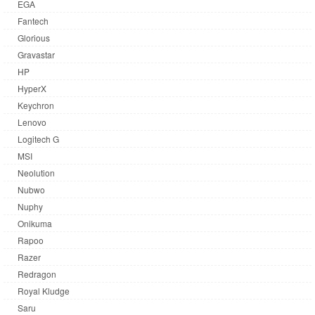
EGA
Fantech
Glorious
Gravastar
HP
HyperX
Keychron
Lenovo
Logitech G
MSI
Neolution
Nubwo
Nuphy
Onikuma
Rapoo
Razer
Redragon
Royal Kludge
Saru