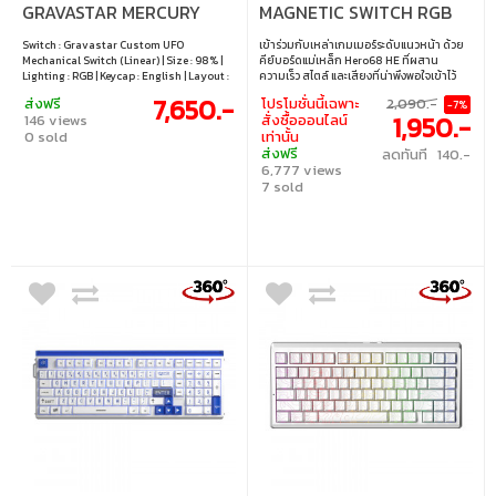
GRAVASTAR MERCURY
MAGNETIC SWITCH RGB
K98 PRO - GRAVASTAR
EN - BLACK
Switch : Gravastar Custom UFO
เข้าร่วมกับเหล่าเกมเมอร์ระดับแนวหน้า ด้วย
CUSTOM UFO
Mechanical Switch (Linear) | Size : 98% |
คีย์บอร์ดแม่เหล็ก Hero68 HE ที่ผสาน
MECHANICAL SWITCH RGB
Lighting : RGB | Keycap : English | Layout :
ความเร็ว สไตล์ และเสียงที่น่าพึงพอใจเข้าไว้
ANSI | Display : 1.65" TFT Color Display |
ด้วยกัน ไม่เพียงแค่มีค่าความหน่วงเพียง 0.125
EN PHANTOM BLACK
7,650.-
ส่งฟรี
โปรโมชั่นนี้เฉพาะ
2,090.-
-7%
Connectivity : Wired / 2.4GHz wireless /
มิลลิวินาที ซึ่งเร็วกว่าเกือบ 10 เท่าเมื่อเทียบ
1,950.-
146 views
สั่งซื้อออนไลน์
Bluetooth | Cable : USB-C to USB-A cable |
กับคีย์บอร์ดแมคคานิคทั่วไป Hero68 HE ยัง
0 sold
เท่านั้น
Hot swappable : Yes, compatible with 3 / 5
มาพร้อมแผ่นโลหะและโครงสร้างลดเสียง
ส่งฟรี
ลดทันที 140.-
pin switch
รบกวนถึง 5 ชั้น ซึ่งหาได้ยากในคีย์บอร์ดแม่
6,777 views
เหล็กทั่วไป ยกระดับจากเสียง “แคร่ก” ที่น่า
รำคาญของคีย์บอร์ดแม่เหล็กแบบเดิม สู่
7 sold
ความเพลิดเพลินแบบ “ท็อก” ที่แท้จริง ทั้ง
ภายในและภายนอก Hero68 HE โดดเด่นด้วย
ดีไซน์สุดประณีตจากแผงโลหะคุณภาพสูงและ
กล่องไฟบรรยากาศสุดล้ำ ออกแบบมาเพื่อ
เกมเมอร์ที่ต้องการสิ่งที่ดีที่สุดเท่านั้น • สวิตช์
: Uranus Magnetic Switch (Linear) • แสงไฟ
: RGB • คีย์แคป : ภาษาอังกฤษ • เลย์เอาต์ :
ANSI • การเชื่อมต่อ : สาย USB-C เป็น USB-A
แบบถอดออกได้ • การเปลี่ยนสวิตช์ : เปลี่ยน
สวิตช์ได้