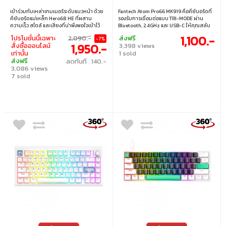
SWITCH RGB - GRADIENT
SWITCH RGB EN/TH -
เข้าร่วมกับเหล่าเกมเมอร์ระดับแนวหน้า ด้วย
Fantech Atom Pro66 MK919 คือคีย์บอร์ดที่
PURPLE
GRAY + ACK04 BLUE
คีย์บอร์ดแม่เหล็ก Hero68 HE ที่ผสาน
รองรับการเชื่อมต่อแบบ TRI-MODE ผ่าน
KEYCAP
ความเร็ว สไตล์ และเสียงที่น่าพึงพอใจเข้าไว้
Bluetooth, 2.4GHz และ USB-C ให้คุณสลับ
ด้วยกัน ไม่เพียงแค่มีค่าความหน่วงเพียง 0.125
อุปกรณ์ได้ง่ายและรวดเร็ว มาพร้อมไฟ ARGB ที่
1,100.-
โปรโมชั่นนี้เฉพาะ
2,090.-
ส่งฟรี
-7%
มิลลิวินาที ซึ่งเร็วกว่าเกือบ 10 เท่าเมื่อเทียบ
ปรับแต่งได้ตามใจ พร้อมไฟ RGB ด้านข้างที่
1,950.-
สั่งซื้อออนไลน์
3,398 views
กับคีย์บอร์ดแมคคานิคทั่วไป Hero68 HE ยัง
เพิ่มความสวยงามและความทันสมัย ปุ่ม
เท่านั้น
1 sold
มาพร้อมแผ่นโลหะและโครงสร้างลดเสียง
ควบคุมแบบ KNOB เดียวช่วยปรับไฟและเสียง
ส่งฟรี
ลดทันที 140.-
รบกวนถึง 5 ชั้น ซึ่งหาได้ยากในคีย์บอร์ดแม่
ได้ง่าย ปุ่มสวิตช์แบบ 5-PIN HOT-
3,086 views
เหล็กทั่วไป ยกระดับจากเสียง “แคร่ก” ที่น่า
SWAPPABLE สามารถถอดเปลี่ยนได้สะดวก
รำคาญของคีย์บอร์ดแม่เหล็กแบบเดิม สู่
7 sold
ให้ประสบการณ์การพิมพ์ที่ปรับแต่งได้ และ
ความเพลิดเพลินแบบ “ท็อก” ที่แท้จริง ทั้ง
ปรับระดับความสูงได้ 2 ขั้น เพื่อความสบายใน
ภายในและภายนอก Hero68 HE โดดเด่นด้วย
การใช้งาน แถมฟรี Fantech ACK04 ชุดคีย์
ดีไซน์สุดประณีตจากแผงโลหะคุณภาพสูงและ
แคป OEM Profile 135 ปุ่ม ผลิตจาก PBT
กล่องไฟบรรยากาศสุดล้ำ ออกแบบมาเพื่อ
ทนทาน ไม่ซีดจาง มอบสัมผัสพิมพ์มั่นคงและ
เกมเมอร์ที่ต้องการสิ่งที่ดีที่สุดเท่านั้น • สวิตช์
สวยงาม ตัวหนังสือ ภาษาอังกฤษ / ภาษาไทย
: Neptune Magnetic Switch • แสงไฟ : RGB •
• สวิตช์ : Blue switch (clicky) • ขนาด : 65% •
เลย์เอาต์ : ANSI • การเชื่อมต่อ : สาย USB-C
แสงไฟ : RGB • คีย์แคป : ภาษาอังกฤษ / ภาษา
เป็น USB-A แบบถอดออกได้ • การเปลี่ยน
ไทย • เลย์เอาต์ : ANSI • การเชื่อมต่อ : แบบใช้
สวิตช์ : เปลี่ยนสวิตช์ได้
สาย / ไร้สาย 2.4GHz / บลูทูธ • สายเคเบิล :
สาย USB-C เป็น USB-A • การเปลี่ยนสวิตช์ :
เปลี่ยนสวิตช์ได้ รองรับสวิตช์ 3 ขา / 5 ขา