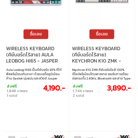
ซื้อเลย
ซื้อเลย
WIRELESS KEYBOARD
WIRELESS KEYBOARD
(คีย์บอร์ดไร้สาย) AULA
(คีย์บอร์ดไร้สาย)
LEOBOG HI65 - JASPER
KEYCHRON K10 ZMK -
SWITCH RGB EN WHITE
KEYCHRON SILENT RED
Aula Leobog Hi65 เป็นคีย์บอร์ด 65% ที่ให้
Keychron K10 ZMK คีย์บอร์ดไซส์ 100%
SWITCH NON-BACKLIT
ฟีลพรีเมี่ยมเกินราคา ด้วยบอดี้อลูมิเนียม
ดีไซน์พรีเมียมโทนพาสเทล รองรับการเชื่อม
EN/TH PASTEL RED K10-
ก้าน Gasket นุ่มแน่น และสวิตช์ Jasper
ต่อครบทั้ง 2.4GHz, Bluetooth และสาย Type-
Linear กดลื่นเงียบ Hot-swap รองรับเปลี่ยน
C สลับใช้งานได้สูงสุด 5 อุปกรณ์ ปรับแต่งคีย์
SP6-TH
4,190.-
3,890.-
ส่งฟรี
ส่งฟรี
สวิตช์ได้อิสระ มีไฟ RGB แบบ Pickup ที่ซิงก์
ลัด มาโคร และรีแมปปุ่มผ่าน Keychron
1,848 views
1,744 views
กับเสียงเพลงพร้อมโหมดแสงกว่า 20 แบบ
Launcher ได้สะดวก พร้อมปุ่มเสริม 4 ปุ่มที่ตั้ง
1 sold
2 sold
แถมมีปุ่มหมุนสลับโหมด Office / Game ให้
ค่าใช้งานด่วนได้ตามต้องการ รองรับ Hot-
ทันที ใช้งานได้ทั้งสาย USB-C, 2.4GHz และ
Swap และใช้งานได้กับ Windows, macOS
Bluetooth พร้อมแบต 4000mAh ใช้ยาว
และ Linux • สวิตช์ : Keychron Silent Red
รองรับมาโคร-คัสตอมไดรเวอร์ครบ เหมาะทั้ง
Switch (Linear) • ขนาด : 100% (Full-size) •
ทำงานและเล่นเกมในบอร์ดเดียว • สวิตช์ :
การตั้งค่าคีย์บอร์ด : Keychron launcher •
Jasper Switch (Linear) • ขนาด : 65% • แสง
แสงไฟ : ไม่มีไฟแบ็คไลท์ • คีย์แคป : ภาษา
ไฟ : RGB • คีย์แคป : ภาษาอังกฤษ • เลย์เอาต์ :
อังกฤษ / ภาษาไทย • เลย์เอาต์ : ANSI • การ
ANSI • การเชื่อมต่อ : แบบใช้สาย / ไร้สาย
เชื่อมต่อ : แบบใช้สาย / ไร้สาย 2.4GHz /
2.4GHz / บลูทูธ • สายเคเบิล : สาย USB-C
บลูทูธ • สายเคเบิล : สาย USB-C เป็น USB-A
เป็น USB-A • การเปลี่ยนสวิตช์ : เปลี่ยน
• การเปลี่ยนสวิตช์ : เปลี่ยนสวิตช์ได้ รองรับ