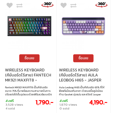
: Meteor Magnetic Switch • แสงไฟ : RGB •
เลย์เอาต์ : ANSI • การเชื่อมต่อ : สาย USB-C
เป็น USB-A แบบถอดออกได้ • การเปลี่ยน
สวิตช์ : เปลี่ยนสวิตช์ได้
ซื้อเลย
ซื้อเลย
WIRELESS KEYBOARD
WIRELESS KEYBOARD
(คีย์บอร์ดไร้สาย) FANTECH
(คีย์บอร์ดไร้สาย) AULA
MK921 MAXFIT8 -
LEOBOG HI65 - JASPER
QMK/VIA BROWN SWITCH
SWITCH RGB EN PURPLE
Fantech MK921 MAXFIT8 เป็นคีย์บอร์ด
Aula Leobog Hi65 เป็นคีย์บอร์ด 65% ที่ให้
RGB EN/TH BLACK
ขนาด 75% ที่มาพร้อมความสามารถในการ
ฟีลพรีเมี่ยมเกินราคา ด้วยบอดี้อลูมิเนียม
ปรับแต่งได้เต็มรูปแบบด้วยเฟิร์มแวร์แบบเปิด
ก้าน Gasket นุ่มแน่น และสวิตช์ Jasper
QMK และ VIA รองรับการเชื่อมต่อแบบ Tri-
Linear กดลื่นเงียบ Hot-swap รองรับเปลี่ยน
1,790.-
4,190.-
ส่งฟรี
ส่งฟรี
Mode ทั้งแบบมีสาย, บลูทูธ และ 2.4 GHz ให้
สวิตช์ได้อิสระ มีไฟ RGB แบบ Pickup ที่ซิงก์
3,528 views
1,870 views
ความยืดหยุ่นสูงในการใช้งานกับอุปกรณ์
กับเสียงเพลงพร้อมโหมดแสงกว่า 20 แบบ
4 sold
0 sold
หลากหลาย มาพร้อมโครงสร้างแบบ Gasket
แถมมีปุ่มหมุนสลับโหมด Office / Game ให้
Mount ให้สัมผัสการกดที่นุ่มนวล ระบบไฟ
ทันที ใช้งานได้ทั้งสาย USB-C, 2.4GHz และ