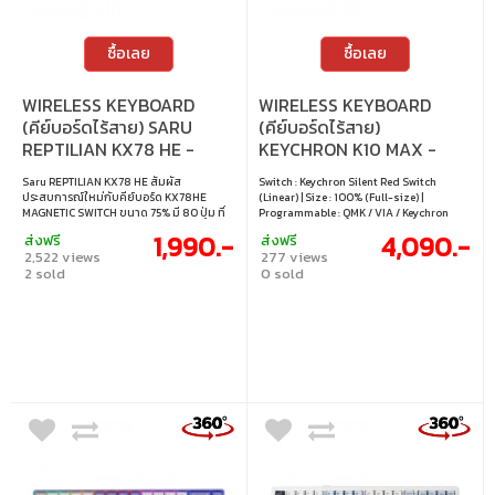
ซื้อเลย
ซื้อเลย
WIRELESS KEYBOARD
WIRELESS KEYBOARD
(คีย์บอร์ดไร้สาย) SARU
(คีย์บอร์ดไร้สาย)
REPTILIAN KX78 HE -
KEYCHRON K10 MAX -
MAGNETIC SWITCH RGB
QMK/VIA KEYCHRON
Saru REPTILIAN KX78 HE สัมผัส
Switch : Keychron Silent Red Switch
EN/TH BLACK-WHITE-
SILENT RED SWITCH RGB
ประสบการณ์ใหม่กับคีย์บอร์ด KX78HE
(Linear) | Size : 100% (Full-size) |
GREEN
EN/TH RETRO BLUE
MAGNETIC SWITCH ขนาด 75% มี 80 ปุ่ม ที่
Programmable : QMK / VIA / Keychron
เชื่อมต่อได้ 3 โหมด (Bluetooth 5.3 /
launcher | Lighting : RGB | Keycap : English
K10M-LA6-TH
1,990.-
4,090.-
ส่งฟรี
ส่งฟรี
Wireless 2.4 GHz / USB Type-C แบบมีสาย)
/ Thai | Layout : ANSI | Connectivity :
2,522 views
277 views
มาพร้อมเทคโนโลยี Hall Effect Magnetic
Wired / 2.4GHz wireless / Bluetooth |
2 sold
0 sold
Switches ที่ตอบสนองรวดเร็ว แม่นยำ
Cable : USB-C to USB-A cable | Hot
POLLING RATE สูงถึง 8K ดีไซน์พรีเมียม และ
swappable : Yes, compatible with 3 / 5 pin
ระบบเชื่อมต่อที่ยืดหยุ่น เหมาะสำหรับทั้งเกม
switch
เมอร์จริงจังและคนที่ต้องการคีย์บอร์ดระดับ
High-End ในราคาที่คุ้มค่าแบบสุดๆ • สวิตช์ :
Magnetic Switch (Linear) • ขนาด : 75% •
แสงไฟ : RGB • คีย์แคป : ภาษาอังกฤษ / ภาษา
ไทย • เลย์เอาต์ : ANSI • การเชื่อมต่อ : แบบใช้
สาย / ไร้สาย 2.4GHz / บลูทูธ • สายเคเบิล :
สาย USB-C เป็น USB-A • การเปลี่ยนสวิตช์ :
เปลี่ยนสวิตช์ได้