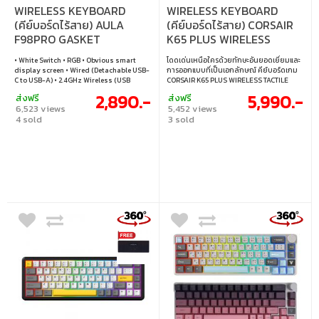
WIRELESS KEYBOARD
WIRELESS KEYBOARD
(คีย์บอร์ดไร้สาย) AULA
(คีย์บอร์ดไร้สาย) CORSAIR
F98PRO GASKET
K65 PLUS WIRELESS
MECHANICALl (BLACK)
CORSAIR MLX TACTILE
• White Switch • RGB • Obvious smart
โดดเด่นเหนือใครด้วยทักษะอันยอดเยี่ยมและ
(WHITE SWITCH) (TH/EN)
SWITCH RGB EN - BLACK
display screen • Wired (Detachable USB-
การออกแบบที่เป็นเอกลักษณ์ คีย์บอร์ดเกม
(CH-91D441F-NA)
C to USB-A) • 2.4GHz Wireless (USB
CORSAIR K65 PLUS WIRELESS TACTILE
Receiver Included) • Bluetooth • Windows
ขนาด 75% ที่สามารถเปลี่ยนสวิตช์ได้ (Hot-
2,890.-
5,990.-
ส่งฟรี
ส่งฟรี
/ macOS / Android
swappable) ที่เต็มเปี่ยมไปด้วยประสิทธิภาพ
6,523 views
5,452 views
และบุคลิกภาพ ปรับประสบการณ์การพิมพ์
4 sold
3 sold
ของคุณด้วยสวิตช์ CORSAIR MLX Fusion
แบบสัมผัส (Tactile) ที่ได้รับการหล่อลื่นล่วง
หน้า ซึ่งมาพร้อมกับการบัมพ์ในตอนต้นเพื่อ
ให้สัมผัสการพิมพ์ที่พึงพอใจ • สวิตช์ : Corsair
MLX Tactile Switch • แสงไฟ : RGB • คีย์แคป :
ภาษาอังกฤษ • เลย์เอาต์ : ANSI • การเชื่อมต่อ
: สาย USB-C เป็น USB-A แบบถอดออกได้, ไร้
สาย 2.4GHz, บลูทูธ • การเปลี่ยนสวิตช์ :
เปลี่ยนสวิตช์ได้