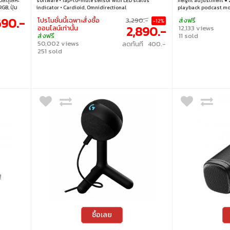
วัสดุโลหะ
software • Tap-to-mute sensor with LED status
height adjustment ● 
GB, ปุ่ม
indicator • Cardioid, Omnidirectional
playback podcast m
ง เหมาะกับ
gaming mode ● Quick 
690.-
โปรโมชั่นนี้เฉพาะสั่งซื้อ
3,290.-
ส่งฟรี
-12%
่ต้องการ
rapidly cut off the vo
2,890.-
ออนไลน์เท่านั้น
12,133 views
preset RGB and LED l
ส่งฟรี
11 sold
48kHz/16bit sample ra
50,002 views
ลดทันที 400.-
● Pop Filter filters o
251 sold
Cardioid Pickup Patt
ซื้อเลย