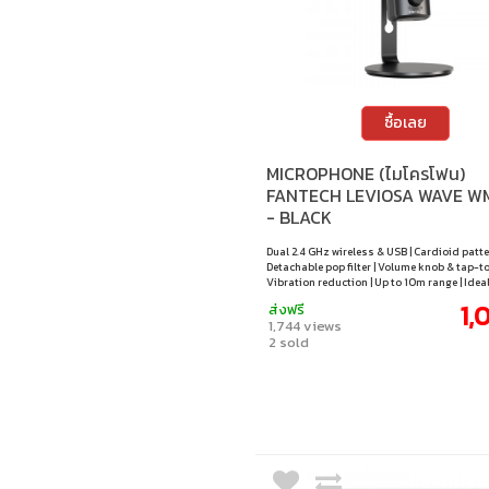
Signo
Streamplify
ซื้อเลย
MICROPHONE (ไมโครโฟน)
FANTECH LEVIOSA WAVE W
- BLACK
Dual 2.4 GHz wireless & USB | Cardioid patte
Detachable pop filter | Volume knob & tap-t
Vibration reduction | Up to 10m range | Ideal
meetings, gaming & recording
1,
ส่งฟรี
1,744 views
2 sold