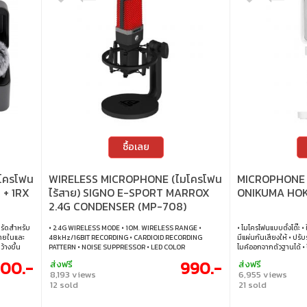
ซื้อเลย
โครโฟน
WIRELESS MICROPHONE (ไมโครโฟน
MICROPHONE 
X + 1RX
ไร้สาย) SIGNO E-SPORT MARROX
ONIKUMA HOK
2.4G CONDENSER (MP-708)
ดรัดสำหรับ
• 2.4G WIRELESS MODE • 10M. WIRELESS RANGE •
• ไมโครโฟนแบบตั้งโต๊ะ •
ภายในและ
48kHz/16BIT RECORDING • CARDIOID RECORDING
มีแผ่นกันเสียงให้ • ปรั
้างขึ้น
PATTERN • NOISE SUPPRESSOR • LED COLOR
ไมค์ออกจากตัวฐานได้ • ป
 การเชื่อม
BACKLIGHTING • RUBBER CORD WITH USB 2.0 PORT •
เหมาะกับการสตรีมมิ่ง 
200.-
990.-
ส่งฟรี
ส่งฟรี
หลาย เหมาะ
USB-A TO USB-C • CORD LENGTH 1.5 M. • PLUG & PLAY •
8,193 views
6,955 views
์ • บันทึก
COMPATIBLE WITH PC / LAPTOP / MAC / MOBILE / TABLET
12 sold
21 sold
บันทึกเสียง
ละเอาต์พุต
I 2 ระดับ