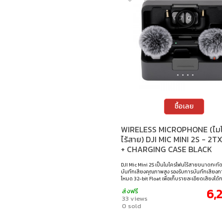
ซื้อเลย
WIRELESS MICROPHONE (ไม
ไร้สาย) DJI MIC MINI 2S - 2T
+ CHARGING CASE BLACK
DJI Mic Mini 2S เป็นไมโครโฟนไร้สายขนาดกะทั
บันทึกเสียงคุณภาพสูง รองรับการบันทึกเสียง
โหมด 32-bit Float เพื่อเก็บรายละเอียดเสียงได้กว
พร้อมระบบตัดเสียงรบกวน AI โทนเสียงสำเร็จรูป
6,
ส่งฟรี
ต่อข้ามรุ่น และการใช้งานร่วมกับอุปกรณ์หลาก
33 views
สำหรับงานวิดีโอ สัมภาษณ์ และการสร้างคอนเทนต
0 sold
เสียงภายในได้นานสูงสุด 28 ชั่วโมง • รองรับการ
แบบ 32-bit Float • รองรับการเชื่อมต่อข้ามรุ่นแ
เสียงหลายช่องสัญญาณ • ระบบตัดเสียงรบกวน A