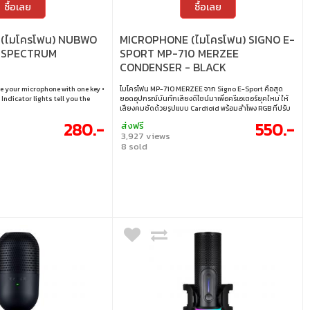
ซื้อเลย
ซื้อเลย
(ไมโครโฟน) NUBWO
MICROPHONE (ไมโครโฟน) SIGNO E-
 SPECTRUM
SPORT MP-710 MERZEE
CONDENSER - BLACK
e your microphone with one key •
ไมโครโฟน MP-710 MERZEE จาก Signo E-Sport คือสุด
Indicator lights tell you the
ยอดอุปกรณ์บันทึกเสียงดีไซน์มาเพื่อครีเอเตอร์ยุคใหม่ ให้
เสียงคมชัดด้วยรูปแบบ Cardioid พร้อมลำโพง RGB ที่ปรับ
ได้ เพิ่มทั้งประสิทธิภาพและสไตล์ในการสตรีม โดยไม่ต้องตั้ง
280.-
550.-
ส่งฟรี
ค่า ใช้งานง่ายทันทีที่เสียบ พร้อมสายเคเบิลยางยาว 1.5 ม. ที่
3,927 views
ทนทานและสะดวกในการจัดวาง
8 sold