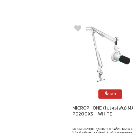
และ Voice Tone Presets 3 แบบ • เชื่อมต่อตรงผ่
OsmoAudio พร้อมระบบชาร์จเร็ว
ซื้อเลย
MICROPHONE (ไมโครโฟน) 
PD200XS - WHITE
Maono PD200X (ชุด PD200XS พร้อม boom ar