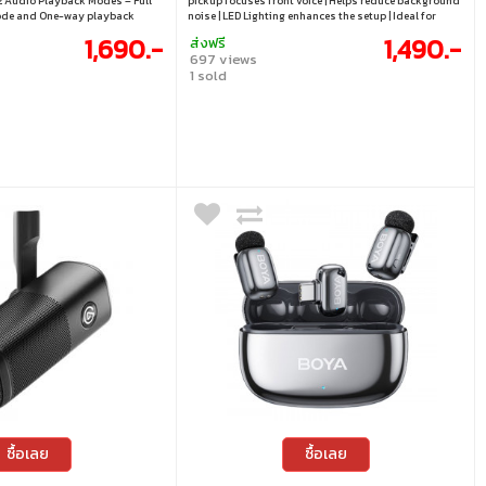
2 Audio Playback Modes – Full
pickup focuses front voice | Helps reduce background
ode and One-way playback
noise | LED Lighting enhances the setup | Ideal for
Mute Function allows you to
streaming, meetings, and game casting
1,690.-
1,490.-
ส่งฟรี
ice recording ● Cycle between
697 views
ighting modes ● Up to
1 sold
te for crystal clear recordings
ut pops and plosive sounds ●
ern blocks out unwanted noise
ซื้อเลย
ซื้อเลย