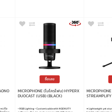
าน
ซื้อเลย
MAONO
MICROPHONE (ไมโครโฟน) HYPERX
MICROPHONE 
DUOCAST (USB) (BLACK)
STREAMPLIFY
m) คือ
• RGB Lighting • Customizable with NGENUITY
● Lightweight yet stu