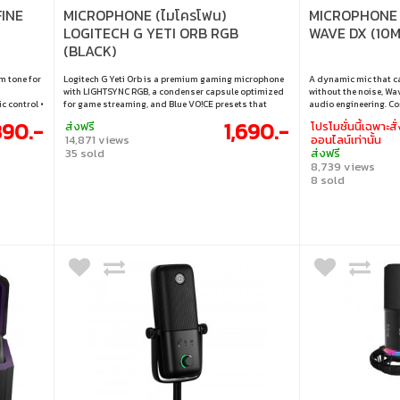
FINE
MICROPHONE (ไมโครโฟน)
MICROPHONE 
LOGITECH G YETI ORB RGB
WAVE DX (10
(BLACK)
m tone for
Logitech G Yeti Orb is a premium gaming microphone
A dynamic mic that ca
with LIGHTSYNC RGB, a condenser capsule optimized
without the noise, Wav
c control •
for game streaming, and Blue VO!CE presets that
audio engineering. Co
able, two-
delivers best-in-class audio performance and ease
No booster necessary
390.-
1,690.-
ส่งฟรี
โปรโมชั่นนี้เฉพาะสั่
of use over a simple USB connection.
14,871 views
ออนไลน์เท่านั้น
35 sold
ส่งฟรี
8,739 views
8 sold