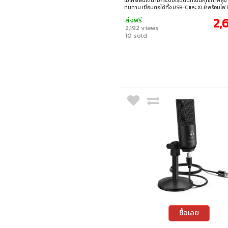
ไมโครโฟนไดนามิกระดับเริ่มต้นที่เน้นคุณภาพสูง 
ทนทาน เชื่อมต่อได้ทั้ง USB-C และ XLR พร้อมไฟ R
mute, ลูกบิดควบคุม gain/monitor และช่องหูฟั
2,
ส่งฟรี
สตรีมเมอร์ พอดแคสเตอร์ และนักเรียนออนไลน์ที
2,192 views
เสียงชัด ใช้ง่าย ไม่ซับซ้อน
10 sold
ซื้อเลย