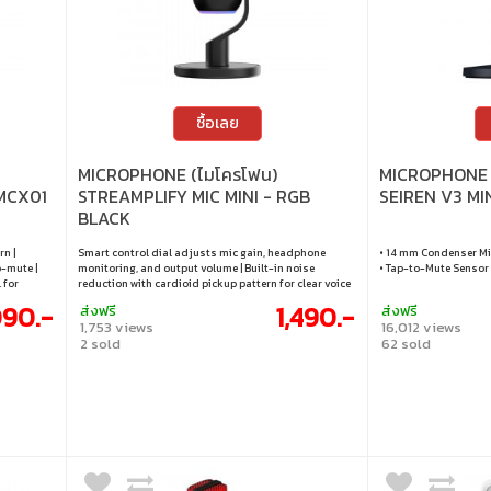
ซื้อเลย
MICROPHONE (ไมโครโฟน)
MICROPHONE 
MCX01
STREAMPLIFY MIC MINI - RGB
SEIREN V3 MI
BLACK
rn |
Smart control dial adjusts mic gain, headphone
• 14 mm Condenser Mi
o-mute |
monitoring, and output volume | Built-in noise
• Tap-to-Mute Sensor 
 for
reduction with cardioid pickup pattern for clear voice
capture | Touch-to-mute button for instant recording
090.-
1,490.-
ส่งฟรี
ส่งฟรี
control | High audio quality with >85dB SNR, <-36dB ±
1,753 views
16,012 views
2 sold
62 sold