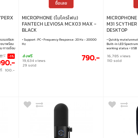
ซื้อเลย
YPERX
MICROPHONE (ไมโครโฟน)
MICROPHONE 
FANTECH LEVIOSA MCX03 MAX -
M31 SCYTHER
BLACK
DESKTOP
กมเมอร์และ
• Support : PC • Frequency Response : 20 Hz - 20000
• Quickly mute/unmut
โดยมาพร้อม
Hz
Built-in LED Spectrum 
ริม การเชื่อม
working status • USB
ร้อมปุ่ม
790.-
0.-
ส่งฟรี
16,785 views
-5%
 และปรับ
990.-
19,634 views
110 sold
่ต้องการ
29 sold
ที 100.-