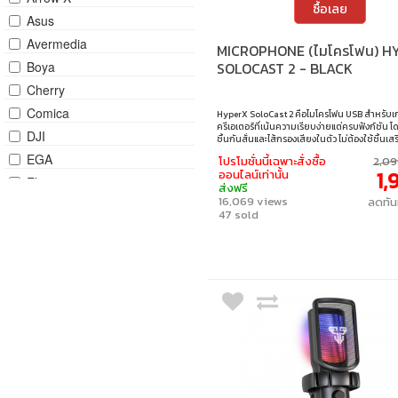
ซื้อเลย
Asus
Avermedia
MICROPHONE (ไมโครโฟน) H
Boya
SOLOCAST 2 - BLACK
Cherry
Comica
HyperX SoloCast 2 คือไมโครโฟน USB สำหรับเ
ครีเอเตอร์ที่เน้นความเรียบง่ายแต่ครบฟังก์ชัน 
DJI
ชิ้นกันสั่นและไส้กรองเสียงในตัว ไม่ต้องใช้ชิ้นเส
ต่อแบบ Plug & Play ผ่าน USB‑C ใช้งานสะดวก พ
EGA
โปรโมชั่นนี้เฉพาะสั่งซื้อ
2,09
สัมผัสเล็กสำหรับปิดเสียงที่มีไฟ LED แจ้งสถานะ
1,
ออนไลน์เท่านั้น
เสียงได้ผ่านซอฟต์แวร์ NGENUITY เหมาะกับคนที
Elgato
ส่งฟรี
เสียงพูดชัดเจนและไม่ซับซ้อน
16,069 views
ลดทัน
Fantech
47 sold
Fifine
HyperX
JBL
Logitech
Maono
Nubwo
Onikuma
Razer