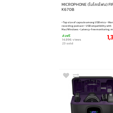
MICROPHONE (ไมโครโฟน) FI
K670B
• Top size of capsule among USB mics • War
recording podcast • USB ompatibility with
Mac/Windows • Latency-free monitoring, mi
Metal body & podcast stand • Detachable c
1,
ส่งฟรี
tone design • View more details below
14,896 views
23 sold