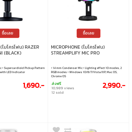
ซื้อเลย
ซื้อเลย
(ไมโครโฟน) RAZER
MICROPHONE (ไมโครโฟน)
NI (BLACK)
STREAMPLIFY MIC PRO
c • Supercardioid Pickup Pattern
• 14 mm Condenser Mic • Lighting effect 10 modes, 2
with LED Indicator
RGB modes • Windows 10/8/7/Vista/XP, Mac OS,
Chrome OS
1,690.-
2,990.-
ส่งฟรี
10,989 views
12 sold