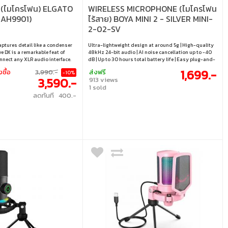
(ไมโครโฟน) ELGATO
WIRELESS MICROPHONE (ไมโครโฟน
MAH9901)
ไร้สาย) BOYA MINI 2 - SILVER MINI-
2-02-SV
ptures detail like a condenser
Ultra-lightweight design at around 5g | High-quality
e DX is a remarkable feat of
48kHz 24-bit audio | AI noise cancellation up to -40
nnect any XLR audio interface.
dB | Up to 30 hours total battery life | Easy plug-and-
.
play connectivity
1,699.-
งซื้อ
3,990.-
ส่งฟรี
-10%
3,590.-
913 views
1 sold
ลดทันที 400.-