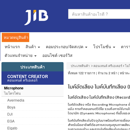
หมวดหมู่สินค้า
หน้าแรก
สินค้า
คอมประกอบ/จัดสเปค
โปรโมชั่น
ตาร
ตัวแทนจำหน่าย
ออนไซต์ เซอร์วิส
ประเภทสินค้า
คอนเทนต์ ครีเอเตอร์
ไม
ประเภทสินค้า
ทั้งหมด
รายการ | จำนวน
หน้า | หน้าล
122
2
CONTENT CREATOR
คอนเทนต์ ครีเอเตอร์
ไมค์อัดเสียง ไมค์บันทึกเสีย
Microphone
ไมโครโฟน
ไมค์อัดเสียง ไมค์บันทึกเสียง (Recor
Avermedia
ไมค์อัดเสียง หรือ Recording Microphone เป
Boya
มมิ่ง การทำคอนเทนต์วิดีโอ รวมถึงการใช้งานใ
ไดนามิก (Dynamic Microphone) ที่แข็งแรงท
DJI
ไมค์บันทึกเสียงในปัจจุบันมาพร้อมกับการเชื่อม
EGA
สำหรับมืออาชีพที่ต้องการควบคุมคุณภาพเสียงได
Elgato
รบกวนรอบข้าง และการบันทึกเสียงในรูปแบบ Ca