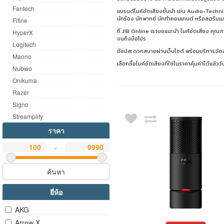
Fantech
แบรนด์ไมค์อัดเสียงชั้นนำ เช่น Audio-Tech
นักร้อง นักพากย์ นักทำคอนเทนต์ หรือสตรีมเมอ
Fifine
ที่ JIB Online เราขอแนะนำ ไมค์อัดเสียง คุณภ
HyperX
จนถึงมือโปร
Logitech
ช้อปสะดวกสบายผ่านเว็บไซต์ พร้อมบริการจัดส่ง
Maono
เลือกซื้อไมค์อัดเสียงที่ใช่ในราคาคุ้มค่าได้แล้วว
Nubwo
Onikuma
Razer
Signo
Streamplify
ราคา
-
ค้นหา
ยี่ห้อ
AKG
Arrow X