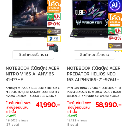
สินค้าหมดชั่วคราว
สินค้าหมดชั่วคราว
NOTEBOOK (โน้ตบุ๊ค) ACER
NOTEBOOK (โน้ตบุ๊ค) ACER
NITRO V 16S AI ANV16S-
PREDATOR HELIOS NEO
41-R7HF
16S AI PHN16S-71-976U -
ABYSSAL BLACK
AMD Ryzen 7 260 / 16GB DDR5 / 1TB PCIe 4
Intel Core Ultra 9 275HX / 16GB DDR5 / 1TB
M.2 SSD / 16" QHD+ (2560 x 1600) 180Hz /
PCIe 4 M.2 SSD / 16" WQXGA (2560 x 1600)
Nvidia GeForce RTX5060 8GB GDDR7 /
OLED 240Hz / Nvidia GeForce RTX5060
Windows 11 Home
8GB GDDR7 / Windows 11 Home
41,990.-
58,990.-
โปรโมชั่นนี้เฉพาะ
โปรโมชั่นนี้เฉพาะ
สั่งซื้อออนไลน์
สั่งซื้อออนไลน์
เท่านั้น
เท่านั้น
ส่งฟรี
ส่งฟรี
19,603 views
12,122 views
27 sold
5 sold