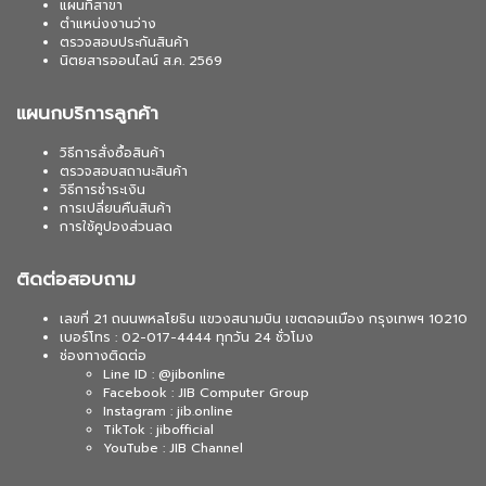
แผนที่สาขา
ตำแหน่งงานว่าง
ตรวจสอบประกันสินค้า
นิตยสารออนไลน์ ส.ค. 2569
แผนกบริการลูกค้า
วิธีการสั่งซื้อสินค้า
ตรวจสอบสถานะสินค้า
วิธีการชำระเงิน
การเปลี่ยนคืนสินค้า
การใช้คูปองส่วนลด
ติดต่อสอบถาม
เลขที่ 21 ถนนพหลโยธิน แขวงสนามบิน เขตดอนเมือง กรุงเทพฯ 10210
เบอร์โทร : 02-017-4444 ทุกวัน 24 ชั่วโมง
ช่องทางติดต่อ
Line ID : @jibonline
Facebook : JIB Computer Group
Instagram : jib.online
TikTok : jibofficial
YouTube : JIB Channel