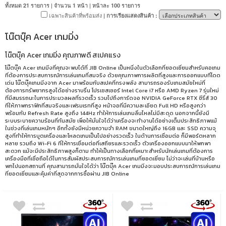
ทั้งหมด
รายการ | จำนวน
หน้า | หน้าละ
รายการ
21
1
100
เฉพาะสินค้าที่พร้อมส่ง
| การเรียงแสดงสินค้า :
โน๊ตบุ๊ค Acer เกมมิ่ง
โน๊ตบุ๊ค Acer เกมมิ่ง คุณภาพดี สเปคแรง
โน๊ตบุ๊ค Acer เกมมิ่งที่คุณจะพบได้ที่ JIB Online เป็นหนึ่งในตัวเลือกที่ยอดเยี่ยมสำหรับคอเกม
ที่ต้องการประสบการณ์การเล่นเกมที่สมจริง ด้วยคุณภาพการผลิตที่สูงและการออกแบบที่โดด
เด่น โน๊ตบุ๊คเกมมิ่งจาก Acer มาพร้อมกับสเปคที่ทรงพลัง สามารถรองรับเกมสมัยใหม่ที่
ต้องการทรัพยากรสูงได้อย่างราบรื่น โปรเซสเซอร์ Intel Core i7 หรือ AMD Ryzen 7 รุ่นใหม่
ที่มีสมรรถนะในการประมวลผลที่รวดเร็ว รวมไปถึงการ์ดจอ NVIDIA GeForce RTX ซีรี่ส์ 30
ที่ให้ภาพกราฟิกที่สมจริงและเฟรมเรทที่สูง หน้าจอที่มีความละเอียด Full HD หรือสูงกว่า
พร้อมกับ Refresh Rate สูงถึง 144Hz ทำให้การเล่นเกมลื่นไหลไม่มีสะดุด นอกจากนี้ยังมี
ระบบระบายความร้อนที่ทันสมัย เพื่อให้มั่นใจได้ว่าเครื่องจะทำงานได้อย่างเต็มประสิทธิภาพแม้
ในช่วงที่เล่นเกมหนักๆ อีกทั้งยังมีหน่วยความจำ RAM ขนาดใหญ่ถึง 16GB และ SSD ความจุ
สูงที่ทำให้การบูตเครื่องและโหลดเกมเป็นไปอย่างรวดเร็ว ในด้านการเชื่อมต่อ ก็มีพอร์ตหลาก
หลาย รวมถึง Wi-Fi 6 ที่ให้การเชื่อมต่อที่เสถียรและรวดเร็ว ตัวเครื่องออกแบบมาให้พกพา
สะดวก แม้จะมีประสิทธิภาพสูงก็ตาม ทำให้เป็นทางเลือกที่เหมาะสำหรับนักเล่นเกมที่ต้องการ
เครื่องมือที่เชื่อถือได้ในการสัมผัสประสบการณ์การเล่นเกมที่ยอดเยี่ยม ไม่ว่าจะเล่นที่บ้านหรือ
พกไปนอกสถานที่ คุณสามารถมั่นใจได้ว่า โน๊ตบุ๊ค Acer เกมมิ่งจะมอบประสบการณ์การเล่นเกม
ที่ยอดเยี่ยมและคุ้มค่าที่สุดจากการซื้อผ่าน JIB Online