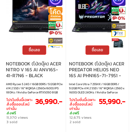
ซื้อเลย
ซื้อเลย
NOTEBOOK (โน้ตบุ๊ค) ACER
NOTEBOOK (โน้ตบุ๊ค) ACER
NITRO V 16S AI ANV16S-
PREDATOR HELIOS NEO
41-R7N6 - BLACK
16S AI PHN16S-71-79S1 -
ABYSSAL BLACK
AMD Ryzen 5 240 / 16GB DDR5 / 512GB PCIe
Intel Core Ultra 7 255HX / 16GB DDR5 /
4 M.2 SSD / 16" WQXGA (2560x1600) IPS
512GB PCIe 4 M.2 SSD / 16" WQXGA (2560 x
180Hz / Nvidia GeForce RTX5050 8GB
1600) OLED 240Hz / Nvidia GeForce
GDDR7 / Windows 11 Home
RTX5060 8GB GDDR7 / Windows 11 Home
36,990.-
55,990.-
โปรโมชั่นนี้เฉพาะ
โปรโมชั่นนี้เฉพาะ
สั่งซื้อออนไลน์
สั่งซื้อออนไลน์
เท่านั้น
เท่านั้น
ส่งฟรี
ส่งฟรี
11,370 views
12,675 views
3 sold
2 sold