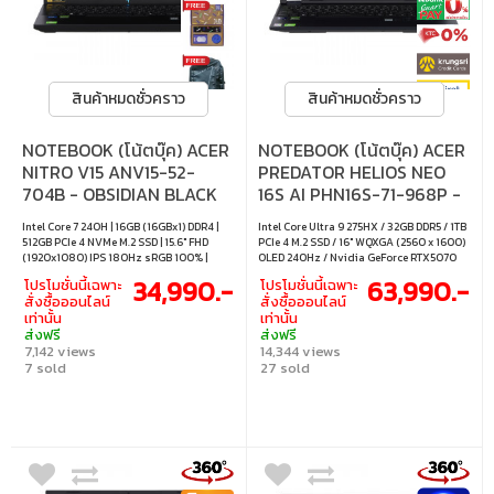
สินค้าหมดชั่วคราว
สินค้าหมดชั่วคราว
NOTEBOOK (โน้ตบุ๊ค) ACER
NOTEBOOK (โน้ตบุ๊ค) ACER
NITRO V15 ANV15-52-
PREDATOR HELIOS NEO
704B - OBSIDIAN BLACK
16S AI PHN16S-71-968P -
ABYSSAL BLACK
Intel Core 7 240H | 16GB (16GBx1) DDR4 |
Intel Core Ultra 9 275HX / 32GB DDR5 / 1TB
512GB PCIe 4 NVMe M.2 SSD | 15.6" FHD
PCIe 4 M.2 SSD / 16" WQXGA (2560 x 1600)
(1920x1080) IPS 180Hz sRGB 100% |
OLED 240Hz / Nvidia GeForce RTX5070
Nvidia GeForce RTX 5050 8GB GDDR7 |
8GB GDDR7 / Windows 11 Home
34,990.-
63,990.-
โปรโมชั่นนี้เฉพาะ
โปรโมชั่นนี้เฉพาะ
Windows 11 Home
สั่งซื้อออนไลน์
สั่งซื้อออนไลน์
เท่านั้น
เท่านั้น
ส่งฟรี
ส่งฟรี
7,142 views
14,344 views
7 sold
27 sold