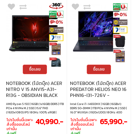
ซื้อเลย
ซื้อเลย
NOTEBOOK (โน้ตบุ๊ค) ACER
NOTEBOOK (โน้ตบุ๊ค) ACER
NITRO V 15 ANV15-A31-
PREDATOR HELIOS NEO 16
R13G - OBSIDIAN BLACK
PHN16-I31-726V -
ABYSSAL BLACK
AMD Ryzen 5 150 | 16GB (1x16GB) DDR5 | 1TB
Intel Core i7-14650HX | 16GB (16GBx1)
PCIe 4 NVMe M.2 SSD | 15.6" FHD
DDR5 SO-DIMM | 1TB PCIe 4 NVMe M.2 SSD |
(1920x1080) IPS 180Hz 100% sRGB |
16.0" WUXGA (1920x1200) 180Hz 400
Nvidia GeForce RTX 5060 8GB GDDR7 |
nits 100% sRGB | Nvidia GeForce RTX
40,990.-
65,990.-
โปรโมชั่นนี้เฉพาะ
โปรโมชั่นนี้เฉพาะ
Windows 11 Home |
5050 8GB GDDR7 | Windows 11 Home
สั่งซื้อออนไลน์
สั่งซื้อออนไลน์
เท่านั้น
เท่านั้น
ส่งฟรี
ส่งฟรี