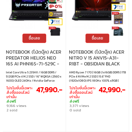
ซื้อเลย
ซื้อเลย
NOTEBOOK (โน้ตบุ๊ค) ACER
NOTEBOOK (โน้ตบุ๊ค) ACER
PREDATOR HELIOS NEO
NITRO V 15 ANV15-A31-
16S AI PHN16S-71-529C -
R1BT - OBSIDIAN BLACK
ABYSSAL BLACK
Intel Core Ultra 5 235HX / 16GB DDR5 /
AMD Ryzen 7 170 | 16GB (1x16GB) DDR5 | 1TB
512GB PCIe 4 M.2 SSD / 16" WQXGA (2560 x
PCIe 4 NVMe M.2 SSD | 15.6" FHD
1600) OLED 240Hz / Nvidia GeForce
(1920x1080) IPS 180Hz 100% sRGB |
RTX5050 8GB GDDR7 / Windows 11 Home
Nvidia GeForce RTX 5060 8GB GDDR7 |
47,990.-
42,990.-
โปรโมชั่นนี้เฉพาะ
โปรโมชั่นนี้เฉพาะ
Windows 11 Home
สั่งซื้อออนไลน์
สั่งซื้อออนไลน์
เท่านั้น
เท่านั้น
ส่งฟรี
ส่งฟรี
9,166 views
3,371 views
2 sold
0 sold