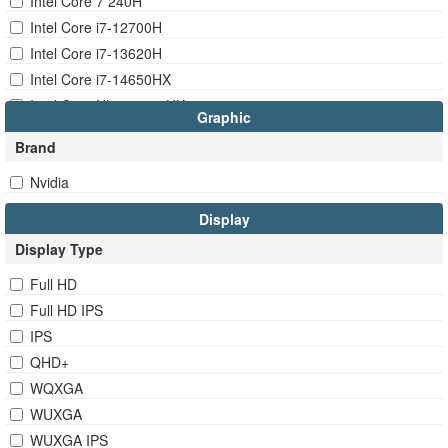
Intel Core 7 240H
Intel Core i7-12700H
Intel Core i7-13620H
Intel Core i7-14650HX
Intel Core Ultra 5 235HX
Graphic
Intel Core Ultra 7 255HX
Brand
Intel Core Ultra 7 356H
Nvidia
Intel Core Ultra 9 275HX
Intel Core Ultra 9 386H
Display
Display Type
Full HD
Full HD IPS
IPS
QHD+
WQXGA
WUXGA
WUXGA IPS