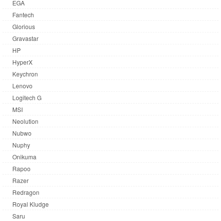
EGA
Fantech
Glorious
Gravastar
HP
HyperX
Keychron
Lenovo
Logitech G
MSI
Neolution
Nubwo
Nuphy
Onikuma
Rapoo
Razer
Redragon
Royal Kludge
Saru