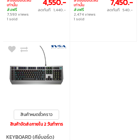
4,550.-
7,450.-
สั่งซื้อออนไลน์
สั่งซื้อออนไลน์
การทำงาน ด้วยดีไซน์ที่สวยงาม พร้อมแสงไฟ
เท่านั้น
เท่านั้น
RGB ปรับแต่งได้หลากหลาย • สวิตช์ :
ส่งฟรี
ส่งฟรี
ลดทันที 1,440.-
ลดทันที 540.-
Alienware Switch (Linear) • แสงไฟ : RGB •
7,593 views
2,474 views
คีย์แคป : ภาษาอังกฤษ • เลย์เอาต์ : ANSI •
1 sold
ขนาดคีย์บอร์ด : 75% • การเชื่อมต่อ : สาย
1 sold
USB-C เป็น USB-A แบบถอดออกได้, ไร้สาย
2.4GHz, บลูทูธ • การเปลี่ยนสวิตช์ : เปลี่ยน
สวิตช์ได้
สินค้าหมดชั่วคราว
สินค้าจัดส่งภายใน 2 วันทำการ
KEYBOARD (คีย์บอร์ด)