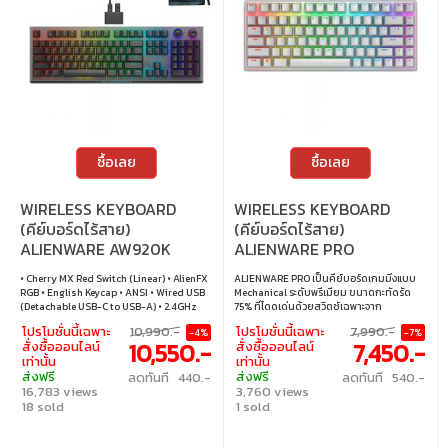
ซื้อเลย
ซื้อเลย
WIRELESS KEYBOARD
WIRELESS KEYBOARD
(คีย์บอร์ดไร้สาย)
(คีย์บอร์ดไร้สาย)
ALIENWARE AW920K
ALIENWARE PRO
(DARK SIDE OF THE MOON)
ALIENWARE LINEAR
• Cherry MX Red Switch (Linear) • AlienFX
ALIENWARE PRO เป็นคีย์บอร์ดเกมมิ่งแบบ
(CHERRY MX RED SWITCH
SWITCH RGB EN - LUNAR
RGB • English Keycap • ANSI • Wired USB
Mechanical ระดับพรีเมียม ขนาดกะทัดรัด
- ALIENFX RGB - EN)
LIGHT
(Detachable USB-C to USB-A) • 2.4GHz
75% ที่โดดเด่นด้วยสวิตช์เฉพาะจาก
Wireless (USB Receiver Included) •
Alienware แบบ Linear ให้สัมผัสที่ลื่นไหล
โปรโมชั่นนี้เฉพาะ
10,990.-
โปรโมชั่นนี้เฉพาะ
7,990.-
-4%
-7%
Bluetooth 5.1
เงียบ ตอบสนองไว เหมาะทั้งการเล่นเกมและ
10,550.-
7,450.-
สั่งซื้อออนไลน์
สั่งซื้อออนไลน์
การทำงาน ด้วยดีไซน์ที่สวยงาม พร้อมแสงไฟ
เท่านั้น
เท่านั้น
RGB ปรับแต่งได้หลากหลาย • สวิตช์ :
ส่งฟรี
ส่งฟรี
ลดทันที 440.-
ลดทันที 540.-
Alienware Switch (Linear) • แสงไฟ : RGB •
16,783 views
3,760 views
คีย์แคป : ภาษาอังกฤษ • เลย์เอาต์ : ANSI •
18 sold
ขนาดคีย์บอร์ด : 75% • การเชื่อมต่อ : สาย
1 sold
USB-C เป็น USB-A แบบถอดออกได้, ไร้สาย
2.4GHz, บลูทูธ • การเปลี่ยนสวิตช์ : เปลี่ยน
สวิตช์ได้