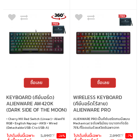
ซื้อเลย
ซื้อเลย
KEYBOARD (คีย์บอร์ด)
WIRELESS KEYBOARD
ALIENWARE AW420K
(คีย์บอร์ดไร้สาย)
(DARK SIDE OF THE MOON)
ALIENWARE PRO
(CHERRY MX RED SWITCH
ALIENWARE LINEAR
• Cherry MX Red Switch (Linear) • AlienFX
ALIENWARE PRO เป็นคีย์บอร์ดเกมมิ่งแบบ
ALIENFX RGB EN)
SWITCH RGB EN - DARK
RGB • English Keycap • ANSI • Wired
Mechanical ระดับพรีเมียม ขนาดกะทัดรัด
SIDE OF THE MOON
(Detachable USB-C to USB-A)
75% ที่โดดเด่นด้วยสวิตช์เฉพาะจาก
Alienware แบบ Linear ให้สัมผัสที่ลื่นไหล
โปรโมชั่นนี้เฉพาะ
5,990.-
โปรโมชั่นนี้เฉพาะ
7,990.-
-24%
-7%
เงียบ ตอบสนองไว เหมาะทั้งการเล่นเกมและ