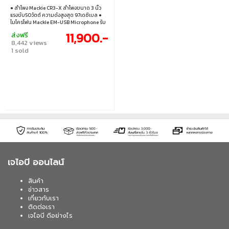
● ลำโพง Mackie CR3-X ลำโพงขนาด 3 นิ้ว
แรงขับ50วัตต์ ความดังสูงสุด 97เดซิเบล ●
ไมโครโฟน Mackie EM-USB Microphone รับ
เสียงแบบทิศทางเดียว ● Mackie MC-100
11,900.-
ส่งฟรี
เชื่อมต่อแบบ AUX 3.5 mm
8,442 views
1 sold
เจไอบี ออนไลน์
สินค้า
ข่าวสาร
เกี่ยวกับเรา
ติดต่อเรา
เจไอบี ดีอย่างไร