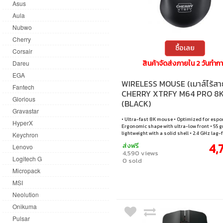
Asus
Aula
Nubwo
Cherry
ซื้อเลย
Corsair
สินค้าจัดส่งภายใน 2 วันทำก
Dareu
EGA
WIRELESS MOUSE (เมาส์ไร้สา
Fantech
CHERRY XTRFY M64 PRO 8
Glorious
(BLACK)
Gravastar
• Ultra-fast 8K mouse • Optimized for espor
HyperX
Ergonomic shape with ultra-low front • 55 
lightweight with a solid shell • 2.4 GHz lag-
Keychron
wireless
4,
ส่งฟรี
Lenovo
4,590 views
Logitech G
0 sold
Micropack
MSI
Neolution
Onikuma
Pulsar