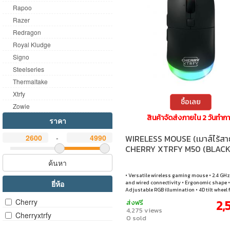
Rapoo
Razer
Redragon
Royal Kludge
Signo
Steelseries
Thermaltake
Xtrfy
ซื้อเลย
Zowie
สินค้าจัดส่งภายใน 2 วันทำก
ราคา
-
WIRELESS MOUSE (เมาส์ไร้สา
CHERRY XTRFY M50 (BLACK
ค้นหา
• Versatile wireless gaming mouse • 2.4 GHz
ยี่ห้อ
and wired connectivity • Ergonomic shape •
Adjustable RGB illumination • 4D tilt wheel 
horizontal scrolling
Cherry
2,
ส่งฟรี
4,275 views
Cherryxtrfy
0 sold