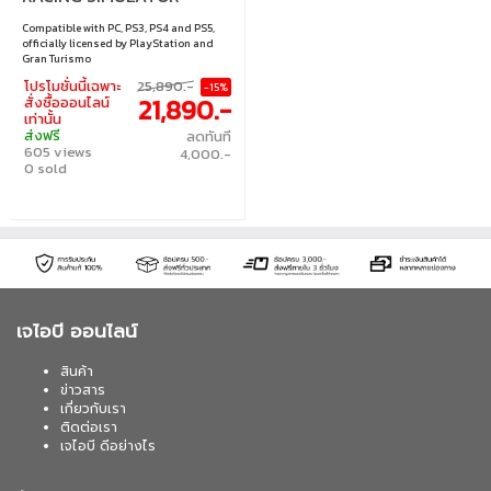
COCKPIT WITH MONITOR
Compatible with PC, PS3, PS4 and PS5,
MOUNT + THRUSTMASTER
officially licensed by PlayStation and
T300 RS GT
Gran Turismo
โปรโมชั่นนี้เฉพาะ
25,890.-
-15%
21,890.-
สั่งซื้อออนไลน์
เท่านั้น
ส่งฟรี
ลดทันที
605 views
4,000.-
0 sold
เจไอบี ออนไลน์
สินค้า
ข่าวสาร
เกี่ยวกับเรา
ติดต่อเรา
เจไอบี ดีอย่างไร