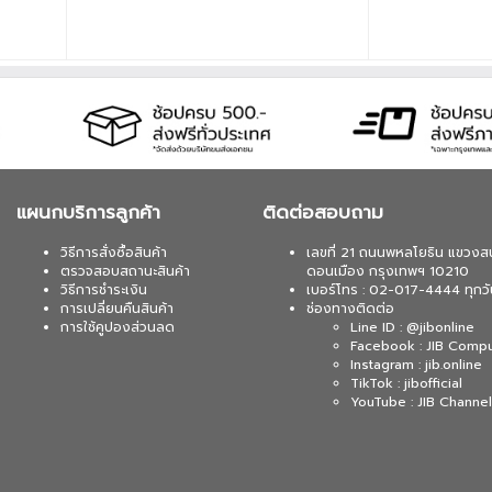
ล : สาย
แบบใช้สาย / ไร้สาย 2.4GHz / บลูทูธ • สายเคเบิล : สาย
แบบใช้สาย / ไร้สาย 2.4
วิตช์ได้*
USB-C เป็น USB-A • การเปลี่ยนสวิตช์ : เปลี่ยนสวิตช์ได้*
USB-C เป็น USB-A • การเ
w-profile
*K0 Max รองรับเฉพาะสวิตช์แมคคานิคัลแบบ Low-profile
*K0 Max รองรับเฉพาะส
ม่รองรับ
ของ Gateron/Keychron เท่านั้น เนื่องจาก QMK ไม่รองรับ
ของ Gateron/Keychron เ
สวิตช์แบบ Low-profile Optical
สวิตช์แบบ Low-profile
แผนกบริการลูกค้า
ติดต่อสอบถาม
วิธีการสั่งซื้อสินค้า
เลขที่ 21 ถนนพหลโยธิน แขวงส
ตรวจสอบสถานะสินค้า
ดอนเมือง กรุงเทพฯ 10210
วิธีการชำระเงิน
เบอร์โทร : 02-017-4444 ทุกวั
การเปลี่ยนคืนสินค้า
ช่องทางติดต่อ
การใช้คูปองส่วนลด
Line ID : @jibonline
Facebook : JIB Comp
Instagram : jib.online
TikTok : jibofficial
YouTube : JIB Channel