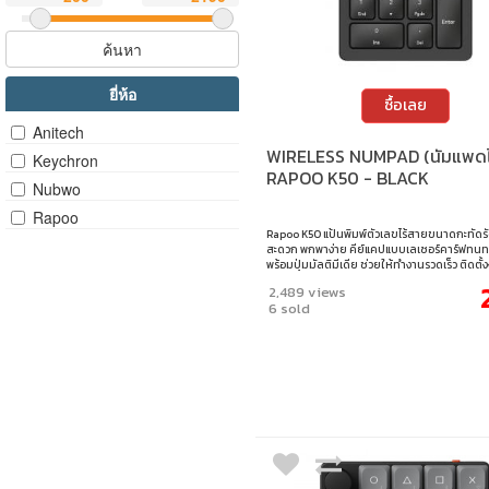
ค้นหา
ยี่ห้อ
ซื้อเลย
Anitech
WIRELESS NUMPAD (นัมแพดไ
Keychron
RAPOO K50 - BLACK
Nubwo
Rapoo
Rapoo K50 แป้นพิมพ์ตัวเลขไร้สายขนาดกะทัดรั
สะดวก พกพาง่าย คีย์แคปแบบเลเซอร์คาร์ฟทน
พร้อมปุ่มมัลติมีเดีย ช่วยให้ทำงานรวดเร็ว ติดตั้ง
ใช้ไดรเวอร์ รองรับ Windows อายุการใช้งานปุ่ม
2,489 views
ล้านครั้ง • กะทัดรัด พกพาสะดวก • คีย์แคปเลเซอร
6 sold
แรงทนทาน • ปุ่มลัดมัลติมีเดีย • ติดตั้งง่าย ไม่ต้
ไดรเวอร์