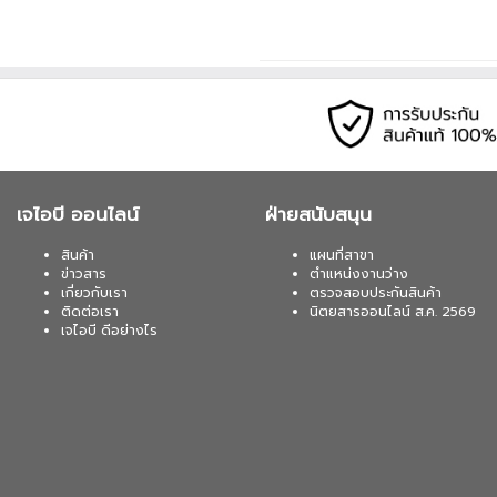
แบบใช้สาย / ไร้สาย 2.4GHz / บลูทูธ • สายเคเบิ
USB-C เป็น USB-A • การเปลี่ยนสวิตช์ : เปลี่ยนส
*K0 Max รองรับเฉพาะสวิตช์แมคคานิคัลแบบ Lo
ของ Gateron/Keychron เท่านั้น เนื่องจาก QMK ไ
สวิตช์แบบ Low-profile Optical
เจไอบี ออนไลน์
ฝ่ายสนับสนุน
สินค้า
แผนที่สาขา
ข่าวสาร
ตำแหน่งงานว่าง
เกี่ยวกับเรา
ตรวจสอบประกันสินค้า
ติดต่อเรา
นิตยสารออนไลน์ ส.ค. 2569
เจไอบี ดีอย่างไร