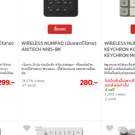
ซื้อเลย
ร้สาย)
WIRELESS NUMPAD (นัมแพดไร้สาย)
WIRELESS NUM
ANITECH N185-BK
KEYCHRON K0
KEYCHRON M
SWITCH RGB 
ด ใช้งาน
• ปุ่มกด 23 ปุ่ม รวมปุ่มลัด 4 ปุ่ม Hotkeys • เชื่อมต่อด้วย
Keychron K0 Max คือ N
K0M-Q4
ทาน มา
ระบบไร้สายแบบ Wireless • มีไฟ Numlock แสดงการเชื่อม
แต่งได้ มาพร้อมคอลัมน์
ง่ายไม่ต้อง
ต่อ
ได้ทั้งเป็นแป้นตัวเลขแ
กดสูงถึง 5
รองรับ QMK เพื่อการตั้งค่
299.-
280.-
13,276 views
โปรโมชั่นนี้เฉพาะสั่
์คาร์ฟ แข็ง
GHz, Bluetooth 5.3 แล
27 sold
ออนไลน์เท่านั้น
องใช้
1000Hz (2.4G/สาย) และ
ส่งฟรี
ระบบ Hot-swap เพื่อปร
1,290 views
ทรงพลังยิ่งขึ้น • สวิต
2 sold
Switch (Tactile) • จำนวน
/ VIA / Keychron launch
แบบใช้สาย / ไร้สาย 2.4
USB-C เป็น USB-A • การเ
*K0 Max รองรับเฉพาะส
ของ Gateron/Keychron เ
สวิตช์แบบ Low-profile