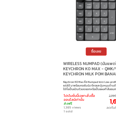
ซื้อเลย
WIRELESS NUMPAD (นัมแพดไ
KEYCHRON K0 MAX - QMK/
KEYCHRON MILK POM BAN
SWITCH RGB BLACK K0M-H
Keychron K0 Max คือ Numpad แบบ Low-profile
แต่งได้ มาพร้อมคอลัมน์มาโครและปุ่มหมุนด้านซ้
ได้ทั้งเป็นแป้นตัวเลขแยกหรือเป็นแผงคำสั่งอเน
รองรับ QMK เพื่อการตั้งค่าที่ยืดหยุ่น เชื่อมต่อได้
โปรโมชั่นนี้เฉพาะสั่งซื้อ
2,19
GHz, Bluetooth 5.3 และแบบสาย พร้อม Polling
1,
ออนไลน์เท่านั้น
1000Hz (2.4G/สาย) และ 125Hz (BT) เสริมโฟมอ
ส่งฟรี
ระบบ Hot-swap เพื่อประสิทธิภาพการทำงานที่ค
1,385 views
ลดทัน
ทรงพลังยิ่งขึ้น • สวิตช์ : Keychron Milk POM 
1 sold
Switch (Tactile) • จำนวนปุ่ม : 27 • การตั้งค่าคีย
/ VIA / Keychron launcher • แสงไฟ : RGB • การเช