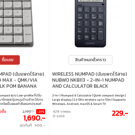
ซื้อเลย
สินค้าหมดชั่วคราว
PAD (นัมแพดไร้สาย)
WIRELESS NUMPAD (นัมแพดไร้สาย)
 MAX - QMK/VIA
NUBWO NKB113 - 2-IN-1 NUMPAD
ILK POM BANANA
AND CALCULATOR BLACK
RETRO BLUE K0M-R4
umpad แบบ Low-profile ที่ปรับ
2-in-1 Numpad & Calculator | Quiet compact design |
มาโครและปุ่มหมุนด้านซ้าย ใช้งาน
Large display | 2.4 GHz wireless up to 10m | Supports
ยกหรือเป็นแผงคำสั่งอเนกประสงค์
Windows, Android, macOS & Smart TV
าที่ยืดหยุ่น เชื่อมต่อได้ครบทั้ง 2.4
229.-
งซื้อ
2,190.-
429 views
-23%
ะแบบสาย พร้อม Polling Rate
1,690.-
0 sold
 125Hz (BT) เสริมโฟมอะคูสติกและ
ะสิทธิภาพการทำงานที่คล่องตัวและ
ลดทันที 500.-
ช์ : Keychron Milk POM Banana
ปุ่ม : 27 • การตั้งค่าคีย์บอร์ด : QMK
er • แสงไฟ : RGB • การเชื่อมต่อ :