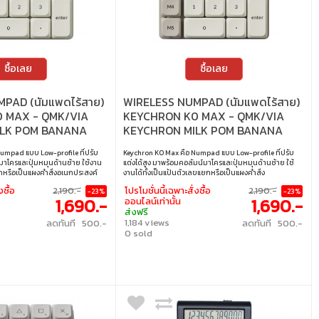
ซื้อเลย
ซื้อเลย
PAD (นัมแพดไร้สาย)
WIRELESS NUMPAD (นัมแพดไร้สาย)
 MAX - QMK/VIA
KEYCHRON K0 MAX - QMK/VIA
ILK POM BANANA
KEYCHRON MILK POM BANANA
FULL SHELL WHITE
SWITCH RGB RETRO VERSION B
umpad แบบ Low-profile ที่ปรับ
Keychron K0 Max คือ Numpad แบบ Low-profile ที่ปรับ
K0M-M4
มาโครและปุ่มหมุนด้านซ้าย ใช้งาน
แต่งได้สูง มาพร้อมคอลัมน์มาโครและปุ่มหมุนด้านซ้าย ใช้
ยกหรือเป็นแผงคำสั่งอเนกประสงค์
งานได้ทั้งเป็นแป้นตัวเลขแยกหรือเป็นแผงคำสั่ง
าที่ยืดหยุ่น เชื่อมต่อได้ครบทั้ง 2.4
อเนกประสงค์ รองรับ QMK เพื่อการตั้งค่าที่ยืดหยุ่น เชื่อมต่อ
งซื้อ
2,190.-
โปรโมชั่นนี้เฉพาะสั่งซื้อ
2,190.-
-23%
-23%
ะแบบสาย พร้อม Polling Rate
ได้ครบทั้ง 2.4 GHz, Bluetooth 5.3 และแบบสาย พร้อม
1,690.-
1,690.-
ออนไลน์เท่านั้น
 125Hz (BT) เสริมโฟมอะคูสติกและ
Polling Rate 1000Hz (2.4G/สาย) และ 125Hz (BT) เสริม
ส่งฟรี
ะสิทธิภาพการทำงานที่คล่องตัวและ
โฟมอะคูสติกและระบบ Hot-swap เพื่อประสิทธิภาพการ
1,184 views
ลดทันที 500.-
ลดทันที 500.-
ช์ : Keychron Milk POM Banana
ทำงานที่คล่องตัวและทรงพลังยิ่งขึ้น • สวิตช์ : Keychron Milk
0 sold
ปุ่ม : 27 • การตั้งค่าคีย์บอร์ด : QMK
POM Banana Switch (Tactile) • จำนวนปุ่ม : 27 • การตั้งค่า
er • แสงไฟ : RGB • การเชื่อมต่อ :
คีย์บอร์ด : QMK / VIA / Keychron launcher • แสงไฟ : RGB •
GHz / บลูทูธ • สายเคเบิล : สาย
การเชื่อมต่อ : แบบใช้สาย / ไร้สาย 2.4GHz / บลูทูธ • สาย
ปลี่ยนสวิตช์ : เปลี่ยนสวิตช์ได้*
เคเบิล : สาย USB-C เป็น USB-A • การเปลี่ยนสวิตช์ :
วิตช์แมคคานิคัลแบบ Low-profile
เปลี่ยนสวิตช์ได้* *K0 Max รองรับเฉพาะสวิตช์แมคคานิคัล
ท่านั้น เนื่องจาก QMK ไม่รองรับ
แบบ Low-profile ของ Gateron/Keychron เท่านั้น เนื่องจาก
 Optical
QMK ไม่รองรับสวิตช์แบบ Low-profile Optical