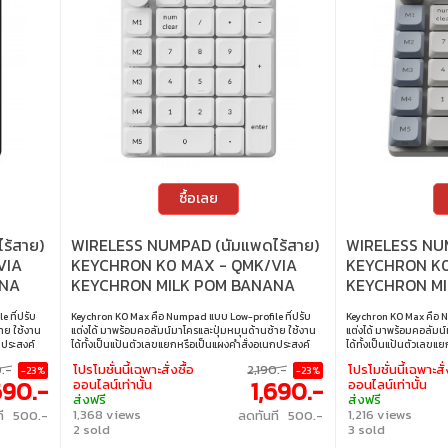
ซื้อเลย
ร้สาย)
WIRELESS NUMPAD (นัมแพดไร้สาย)
WIRELESS NUM
VIA
KEYCHRON K0 MAX - QMK/VIA
KEYCHRON K0
ANA
KEYCHRON MILK POM BANANA
KEYCHRON M
4
SWITCH RGB WHITE K0M-Q4Z
SWITCH RGB 
 ที่ปรับ
Keychron K0 Max คือ Numpad แบบ Low-profile ที่ปรับ
Keychron K0 Max คือ N
าย ใช้งาน
แต่งได้ มาพร้อมคอลัมน์มาโครและปุ่มหมุนด้านซ้าย ใช้งาน
แต่งได้ มาพร้อมคอลัมน์
กประสงค์
ได้ทั้งเป็นแป้นตัวเลขแยกหรือเป็นแผงคำสั่งอเนกประสงค์
ได้ทั้งเป็นแป้นตัวเลขแ
ครบทั้ง 2.4
รองรับ QMK เพื่อการตั้งค่าที่ยืดหยุ่น เชื่อมต่อได้ครบทั้ง 2.4
รองรับ QMK เพื่อการตั้งค่
0.-
โปรโมชั่นนี้เฉพาะสั่งซื้อ
2,190.-
โปรโมชั่นนี้เฉพาะสั่
-23%
-23%
 Rate
GHz, Bluetooth 5.3 และแบบสาย พร้อม Polling Rate
GHz, Bluetooth 5.3 แล
690.-
1,690.-
ออนไลน์เท่านั้น
ออนไลน์เท่านั้น
ะคูสติกและ
1000Hz (2.4G/สาย) และ 125Hz (BT) เสริมโฟมอะคูสติกและ
1000Hz (2.4G/สาย) และ
ส่งฟรี
ส่งฟรี
ล่องตัวและ
ระบบ Hot-swap เพื่อประสิทธิภาพการทำงานที่คล่องตัวและ
ระบบ Hot-swap เพื่อปร
1,368 views
1,216 views
ที 500.-
ลดทันที 500.-
Banana
ทรงพลังยิ่งขึ้น • สวิตช์ : Keychron Milk POM Banana
ทรงพลังยิ่งขึ้น • สวิต
2 sold
3 sold
์บอร์ด : QMK
Switch (Tactile) • จำนวนปุ่ม : 27 • การตั้งค่าคีย์บอร์ด : QMK
Switch (Tactile) • จำนวน
ื่อมต่อ :
/ VIA / Keychron launcher • แสงไฟ : RGB • การเชื่อมต่อ :
/ VIA / Keychron launch