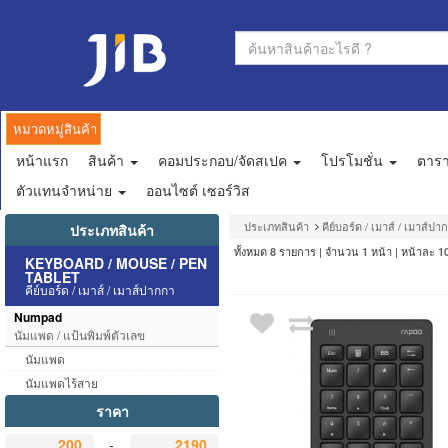
หมวดหมู่สินค้า
หน้าแรก
สินค้า
คอมประกอบ/จัดสเปค
โปรโมชั่น
ตาร
ตัวแทนจำหน่าย
ออนไซต์ เซอร์วิส
ประเภทสินค้า
คีย์บอร์ด / เมาส์ / เมาส์ปา
ประเภทสินค้า
ทั้งหมด
รายการ | จำนวน
หน้า | หน้าละ
8
1
1
KEYBOARD / MOUSE / PEN
TABLET
คีย์บอร์ด / เมาส์ / เมาส์ปากกา
Numpad
นัมแพด / แป้นพิมพ์ตัวเลข
นัมแพด
นัมแพดไร้สาย
ราคา
-