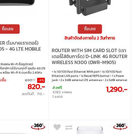
ซื้อเลย
ซื้อเลย
สินค้าจัดส่งภายใน 2 วันทำการ
R (โมบายเราเตอร์)
5 - 4G LTE MOBILE
ROUTER WITH SIM CARD SLOT (เรา
เตอร์ใส่ซิมการ์ด) D-LINK 4G ROUTER
WIRELESS N300 (DWR-M905)
Mobile Wi-Fi คืออุปกรณ์
โจทย์การใช้งานทุกที่ รองรับ 4G LTE
• 1x 10/100 Fast Ethernet WAN port • 1x 10/100 Fast
ps พร้อม Wi-Fi 6 บนคลื่น 2.4GHz
Ethernet LAN ports • 1x Reset/WPS button • 1 x Power
ุด 10 อุปกรณ์ แบตเตอรี่ 2400mAh
งซื้อ
890.-
jack • 2 x 3dBi external LTE antennas • 2 x 5dBi external
-8%
โมง ใส่ซิมง่ายด้านข้าง และจัดการ
820.-
2.4G antennas • 1x LTE Interface • 1x Nano SIM card Slot
 รองรับ 4G LTE ด้วยความเร็วในการ
1,290.-
ส่งฟรี
Mbps และอัปโหลดสูงสุด 50 Mbps •
4,182 views
ลดทันที 70.-
ร็วสูงสุด 287 Mbps บนคลื่นความถี่
1 sold
ามจุ 2400mAh ใช้งานได้นานสูงสุด
ข้าง โดยไม่ต้องถอดฝาหลัง • รองรับ
งสุด 10 อุปกรณ์ • จัดการง่ายด้วย