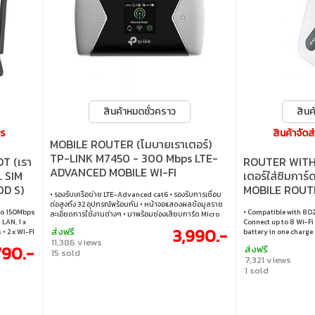
สินค้าหมดชั่วคราว
สินค
าร
สินค้าจัด
MOBILE ROUTER (โมบายเราเตอร์)
TP-LINK M7450 - 300 Mbps LTE-
T (เรา
ROUTER WITH 
ADVANCED MOBILE WI-FI
L SIM
เตอร์ใส่ซิมการ
D S)
MOBILE ROUT
• รองรับเครือข่าย LTE-Advanced cat6 • รองรับการเชื่อม
ต่อสูงถึง 32 อุปกรณ์พร้อมกัน • หน้าจอแสดงผลข้อมูลราย
 to 150Mbps
• Compatible with 802
ละเอียดการใช้งานต่างๆ • มาพร้อมช่องเสียบการ์ด Micro
LAN, 1 x
Connect up to 8 Wi-Fi 
SD รองรับสุงสุด 32GB • จัดการง่ายผ่านแอปฯ tpMiFi App •
3,990.-
ส่งฟรี
 2 x WI-FI
battery in one charge 
สัญญาณ Dual-band Wi-Fi • แบตเตอรี่ 3000 mAh
11,386 views
 • Support
purse or pocket and ta
790.-
ส่งฟรี
er (3G/4G
15 sold
WPA/WPA2 Wi-Fi secur
7,321 views
PN Client
standard encryption • 
1 sold
unwanted connections
(WPS) for one-touch 