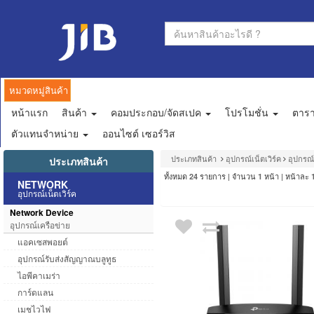
หมวดหมู่สินค้า
หน้าแรก
สินค้า
คอมประกอบ/จัดสเปค
โปรโมชั่น
ตาร
ตัวแทนจำหน่าย
ออนไซต์ เซอร์วิส
ประเภทสินค้า
อุปกรณ์เน็ตเวิร์ค
อุปกรณ์
ประเภทสินค้า
ทั้งหมด
รายการ | จำนวน
หน้า | หน้าละ
24
1
NETWORK
อุปกรณ์เน็ตเวิร์ค
Network Device
อุปกรณ์เครือข่าย
แอคเซสพอยต์
อุปกรณ์รับส่งสัญญาณบลูทูธ
ไอพีคาเมร่า
การ์ดแลน
เมชไวไฟ