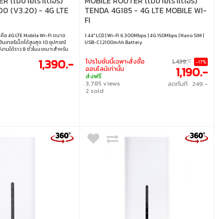
R (โมบายเราเตอร์)
MOBILE ROUTER (โมบายเราเตอร์)
0 (V3.20) - 4G LTE
TENDA 4G185 - 4G LTE MOBILE WI-
FI
คือ 4G LTE Mobile Wi-Fi ขนาด
1.44" LCD | Wi-Fi 6 300Mbps | 4G 150Mbps | Nano SIM |
ินเทอร์เน็ตได้สูงสุด 10 อุปกรณ์
USB-C | 2100mAh Battery
้งานได้ราว 8 ชั่วโมง เหมาะสำหรับ
ี่ และใช้งานอินเทอร์เน็ตสำรอง
1,390.-
โปรโมชั่นนี้เฉพาะสั่งซื้อ
1,439.-
-17%
คชั่น tpMiFi • แชร์อินเทอร์เน็ตได้
1,190.-
ออนไลน์เท่านั้น
กัน • แบตเตอรี่ขนาด 2,100 mAh ใช้
ส่งฟรี
โมง • รองรับเทคโนโลยี 4G FDD/TDD-
3,785 views
ลดทันที 249.-
อข่ายในหลากหลายประเทศและภูมิภาค
2 sold
่านแอปพลิเคชั่น tpMiFi