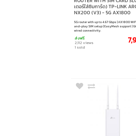
ROUTER WITH SIM CARD SLO
เตอร์ใส่ซิมการ์ด) TP-LINK A
NX200 (V3) - 5G AX1800
WIRELESS DUAL-BAND GIGA
5G router with up to 4.67 Gbps | AX1800 WiFi
ROUTER
and-play SIM setup | EasyMesh support | G
wired connectivity.
7,
ส่งฟรี
2,112 views
1 sold