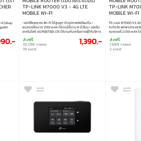
T (เรา
MOBILE ROUTER (โมบายเราเตอร์)
MOBILE ROUTE
RCHER
TP-LINK M7000 V3 - 4G LTE
TP-LINK M700
MOBILE WI-FI
MOBILE WI-FI
BIT
 6 | plug-
• แชร์สัญญาณ Wi-Fi ได้สูงสุด 10 อุปกรณ์พร้อมกัน •
TP-Link M7000 V3.20 
igabit
แบตเตอรี่ขนาด 2150 mAh ใช้งานได้นาน 8 ชั่วโมง • รองรับ
กะทัดรัด พกพาง่าย แชร์อ
เทคโนโลยี 4G FDD/TDD-LTE ใช้งานกับเครือข่ายผู้ให้บริการ
แบตเตอรี่ 2,100 mAh ใช
ในหลากหลายประเทศทั่วโลก • ดูแลจัดการได้ง่ายผ่าน
เดินทาง ทำงานนอกสถานท
990.-
1,390.-
ส่งฟรี
ส่งฟรี
แอปพลิเคชัน tpMiFi
จัดการสะดวกผ่านแอปพลิเ
10,296 views
1,889 views
สูงสุด 10 อุปกรณ์พร้อม
19 sold
2 sold
งานได้นานสูงสุด 8 ชั่ว
LTE ใช้งานได้กับเครื
• จัดการใช้งานได้ง่ายผ