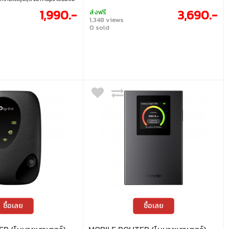
อุปกรณ์ มีหน้าจอแสดงข้อมูลสำคัญ
1,990.-
3,690.-
ส่งฟรี
งานได้นานสูงสุด 10 ชั่วโมง และ
1,348 views
ามจุสูงสุด 2TB • รองรับ 4G LTE
0 sold
สุด 150Mbps และอัปโหลดสูงสุด
 6 ความเร็วสูงสุด 287Mbps บนย่าน
บการเชื่อมต่อพร้อมกันสูงสุด 10
ูลสำคัญได้อย่างรวดเร็วผ่านหน้า
ความจุ 2,100mAh ใช้งานได้นาน
องใส่การ์ด microSD รองรับความจุเพิ่ม
ซื้อเลย
ซื้อเลย