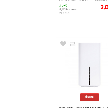
dual band ความเร็วสูงถึง 300 Mbps บนคลื่น 
2,
ส่งฟรี
ความเร็วสูงถึง 867 Mbps บนคลื่น 5 GHz • Plug
8,029 views
card and play – เพียงเสียบซิมการ์ดก็สามารถใช
19 sold
ต้องตั้งค่า รองรับการใช้งานได้มากกว่า 100 ประ
detachable advanced LTE antennas – ให้ทุก
งานอินเทอร์เน็ตที่เสถียรและมีประสิทธิภาพด้วยเ
สัญญาณภายนอกทั้ง 2 เสา • Wi-Fi router mode
เชื่อมต่อเราเตอร์หลักผ่านสายเข้าไปยังพอร์ต
เพื่อใช้งาน 4G เป็นอินเทอร์เน็ตสำรอง ในกรณีที่อ
จากผู้ให้บริการของคุณไม่สามารถใช้งานได้
ซื้อเลย