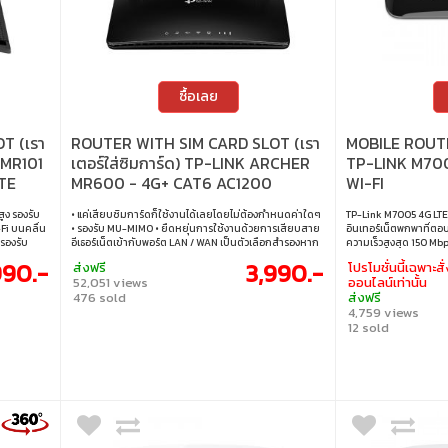
ซื้อเลย
T (เรา
ROUTER WITH SIM CARD SLOT (เรา
MOBILE ROUTE
-MR101
เตอร์ใส่ซิมการ์ด) TP-LINK ARCHER
TP-LINK M700
TE
MR600 - 4G+ CAT6 AC1200
WI-FI
WIRELESS DUAL BAND GIGABIT
ูง รองรับ
• แค่เสียบซิมการ์ดก็ใช้งานได้เลยโดยไม่ต้องกำหนดค่าใดๆ
TP-Link M7005 4G LTE 
ROUTER
Fi บนคลื่น
• รองรับ MU-MIMO • ยืดหยุ่นการใช้งานด้วยการเสียบสาย
อินเทอร์เน็ตพกพาที่ตอบ
 รองรับ
อีเธอร์เน็ตเข้ากับพอร์ต LAN / WAN เป็นตัวเลือกสำรองหาก
ความเร็วสูงสุด 150 Mb
ำหรับใช้งาน
ไม่สามารถเชื่อมต่อ 4G ได้
เชื่อมต่อได้เสถียรสูงส
90.-
3,990.-
ส่งฟรี
โปรโมชั่นนี้เฉพาะสั่
แอป Tether
ใช้งานได้นานถึง 12 ชั่ว
52,051 views
ออนไลน์เท่านั้น
งการใช้งาน
สะดวกผ่านแอป tpMiFi •
476 sold
ส่งฟรี
 internet
ดาวน์โหลดสูงสุด 150 
4,759 views
โหลดสูงสุด
มาพร้อม Wi-Fi 6 ความเ
12 sold
2.4 GHz •
2.4 GHz • แบตเตอรี่คว
 เพียงเสียบ
12 ชั่วโมง • ใส่ซิมด้าน
o 32
การเชื่อมต่อพร้อมกันสู
กันสูงสุด 32
แอป tpMiFi
rts for
ใจใน
p : ตั้งค่า
านแอป