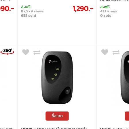
2.4 GHz และ
พร้อมกันได้สูงสุด 10 
090.-
1,290.-
ส่งฟรี
ส่งฟรี
 a SIM
แบตเตอรี่ 2,100mAh ใช้
87,579 views
422 views
้ได้เลย ไม่
รองรับการ์ด microSD คว
655 sold
0 sold
เทศ • Two
ความเร็วดาวน์โหลดสูง
อุปกรณ์ใช้
50Mbps • รองรับ Wi-Fi
สาส่ง
ความถี่ 2.4GHz • รองรั
 – เพียง
อุปกรณ์ • ตรวจสอบข้อม
 LAN/WAN
จอแสดงผล • แบตเตอรี่
ินเทอร์เน็ต
สูงสุด 10 ชั่วโมง • มีช่
เติมสูงสุด 2TB
ซื้อเลย