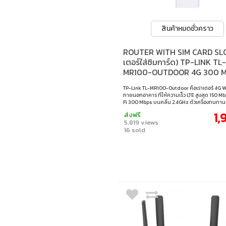
สินค้าหมดชั่วคราว
ROUTER WITH SIM CARD SLO
เตอร์ใส่ซิมการ์ด) TP-LINK TL-
MR100-OUTDOOR 4G 300 
WI-FI OUTDOOR ROUTER
TP-Link TL-MR100-Outdoor คือเราเตอร์ 4G W
ภายนอกอาคาร ที่ให้ความเร็ว LTE สูงสุด 150 M
Fi 300 Mbps บนคลื่น 2.4GHz ตัวเครื่องทนทา
อากาศระดับ IP65 พร้อมระบบป้องกันฟ้าผ่าและไฟ
1,
ส่งฟรี
ตั้งได้หลากหลายทั้งบนเสา ผนัง หรือหน้าต่าง ใช
5,819 views
แบบ Plug and Play รองรับ PoE และตั้งค่าง่ายผ
16 sold
Tether เหมาะสำหรับบ้านหรือพื้นที่ห่างไกล • 4G
Fast Wi-Fi Speed : รองรับ LTE สูงสุด 150 Mbps
สูงสุด 300 Mbps บน 2.4 GHz • Durable Outd
Enclosure : การเชื่อมต่อภายนอกอาคารอย่างมั่
การป้องกันสภาพอากาศระดับ IP65, การป้องกันฟ
และป้องกันไฟฟ้าสถิต (ESD) ±15kV§ • Multiple
Installation : ติดตั้งได้ง่ายทุกที่ ไม่ว่าจะเป็นบน
หน้าต่าง เพื่อการใช้งานที่ยืดหยุ่นและสะดวกสบ
Power Supply : รองรับทั้ง 802.3af และ PoE แ
เพื่อความสะดวกในการจ่ายไฟ • Plug and Play : 
มการ์ดเพื่อเข้าถึงอินเทอร์เน็ตได้ทันที ทุกที่ • Si
Setup : ตั้งค่าและจัดการเครือข่ายของคุณได้ง่า
Tether