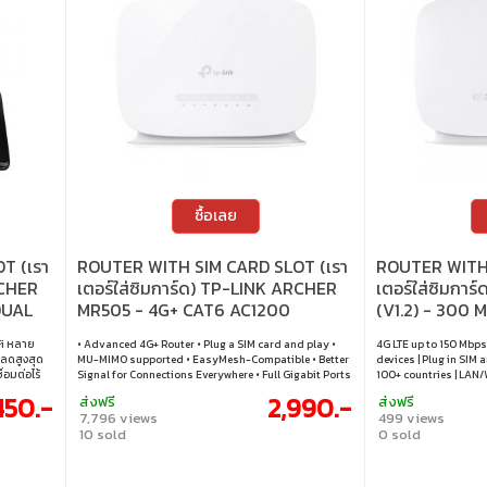
ซื้อเลย
T (เรา
ROUTER WITH SIM CARD SLOT (เรา
ROUTER WITH 
RCHER
เตอร์ใส่ซิมการ์ด) TP-LINK ARCHER
เตอร์ใส่ซิมกา
DUAL
MR505 - 4G+ CAT6 AC1200
(V1.2) - 300 
WIRELESS DUAL BAND GIGABIT
LTE ROUTER
Fi หลาย
• Advanced 4G+ Router • Plug a SIM card and play •
4G LTE up to 150 Mbps 
ROUTER
หลดสูงสุด
MU-MIMO supported • EasyMesh-Compatible • Better
devices | Plug in SIM 
อมต่อไร้
Signal for Connections Everywhere • Full Gigabit Ports
100+ countries | LAN/
งกำหนดค่า
• Wi-Fi Router Mode • Easy setup and management
450.-
2,990.-
ส่งฟรี
ส่งฟรี
พลินกับการ
7,796 views
499 views
i Dual Band
10 sold
0 sold
 และ 433
ืดหยุ่นด้วย
อมต่อได้