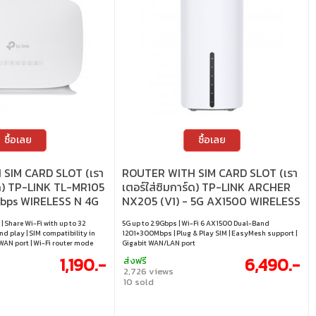
ซื้อเลย
ซื้อเลย
SIM CARD SLOT (เรา
ROUTER WITH SIM CARD SLOT (เรา
ร์ด) TP-LINK TL-MR105
เตอร์ใส่ซิมการ์ด) TP-LINK ARCHER
Mbps WIRELESS N 4G
NX205 (V1) - 5G AX1500 WIRELESS
DUAL-BAND GIGABIT ROUTER
| Share Wi-Fi with up to 32
5G up to 2.9Gbps | Wi-Fi 6 AX1500 Dual-Band
and play | SIM compatibility in
1201+300Mbps | Plug & Play SIM | EasyMesh support |
WAN port | Wi-Fi router mode
Gigabit WAN/LAN port
1,190.-
6,490.-
ส่งฟรี
2,726 views
10 sold