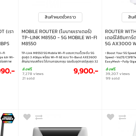
สินค้าหมดชั่วคราว
สินค
T (เรา
MOBILE ROUTER (โมบายเราเตอร์)
ROUTER WITH 
TP-LINK M8550 - 5G MOBILE WI-FI
เตอร์ใส่ซิมการ
MBPS
M8550
5G AX3000 W
ROUTER
i-Fi
TP-Link M8550 5G Mobile Wi-Fi มอบความเร็วระดับ 5G
• Boost Your 5G Spee
bps และ Wi-
สูงสุด 3.4Gbps พร้อม Wi-Fi 6E แบบ Tri-Band AXE3600
Speed • VoLTE/CSFB Te
นต่อสภาพ
สัญญาณเสถียร ใช้งานครอบคลุม รองรับอุปกรณ์สูงสุด 32
EasyMesh • Fully Gig
ฟ้าสถิต ติด
เครื่อง มาพร้อมหน้าจอทัชสกรีนใช้งานง่าย พอร์ต Gigabit
Connectivity • Easy
990.-
9,900.-
ส่งฟรี
ส่งฟรี
้งานง่าย
และระบบ VPN เพื่อความปลอดภัยระหว่างเชื่อมต่อทุกที่ •
7,278 views
39,207 views
่านแอป
Superior 5G - ให้ความเร็วดาวน์โหลดสูงถึง 3.4 Gbps •
21 sold
99 sold
 LTE and
Powerful Wi-Fi 6E - เครือข่าย Tri-Band AXE3600 •
 และ Wi-Fi
Gigabit WAN/LAN Port - เพื่อการเชื่อมต่อผ่านสสายที่
oor
เสถียรและยืดหยุ่น • Touch Screen - ควบคุมและสั่งการได้
นใจ ด้วย
ง่ายเพียงปลายนิ้วสัมผัส • VPN Encryption - การเข้าถึง
้าผ่า ±6kV
เซิร์ฟเวอร์ระยะไกลอย่างปลอดภัย • Easy Network Sharing
 Mounting
- รองรับการเชื่อมต่อพร้อมกันได้สูงถึง 32 อุปกรณ์
เสา ผนัง หรือ
าย • PoE/DC
บบพาสซีฟ
เสียบซิ
mplified
ยผ่านแอป