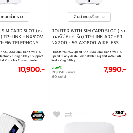
้าหมดชั่วคราว
สินค้าหมดชั่วคราว
SIM CARD SLOT (เรา
ROUTER WITH SIM CARD SLOT (เรา
์ด) TP-LINK - NX510V
เตอร์ใส่ซิมการ์ด) TP-LINK ARCHER
I-FI6 TELEPHONY
NX200 - 5G AX1800 WIRELESS
DUAL-BAND GIGABIT ROUTER
d • AX3000 Dual-Band Wi-Fi 6
• Boost Your 5G Speed • AX1800 Dual-Band Wi-Fi 6
lephony • Plug & Play • Support
Speed • EasyMesh-Compatible • Gigabit WAN/LAN
abit Ports for Consummate
Port • Plug & Play
 Remote Management
10,900.-
7,990.-
ส่งฟรี
20,058 views
60 sold