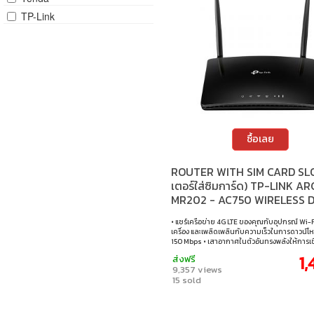
TP-Link
ซื้อเลย
ROUTER WITH SIM CARD SLO
เตอร์ใส่ซิมการ์ด) TP-LINK A
MR202 - AC750 WIRELESS 
BAND 4G LTE ROUTER
• แชร์เครือข่าย 4G LTE ของคุณกับอุปกรณ์ Wi-
เครื่อง และเพลิดเพลินกับความเร็วในการดาวน์โ
150 Mbps • เสาอากาศในตัวอันทรงพลังให้การเชื่
สายที่เสถียรและการครอบคลุมที่ดีขึ้น • ไม่ต้อ
1,
ส่งฟรี
ใดๆ เพียงใส่ซิมการ์ดแล้วเปิดเครื่องเพื่อเพลิดเ
9,357 views
เชื่อมต่อไร้สายที่รวดเร็ว • สร้างเครือข่าย Wi-F
15 sold
ด้วยความเร็วสูงสุด 300 Mbps บนคลื่น 2.4GHz
Mbps บนคลื่น 5GHz • เสนอทางเลือกและความย
พอร์ต LAN/WAN ช่วยให้คุณเลือกประเภทการเชื่