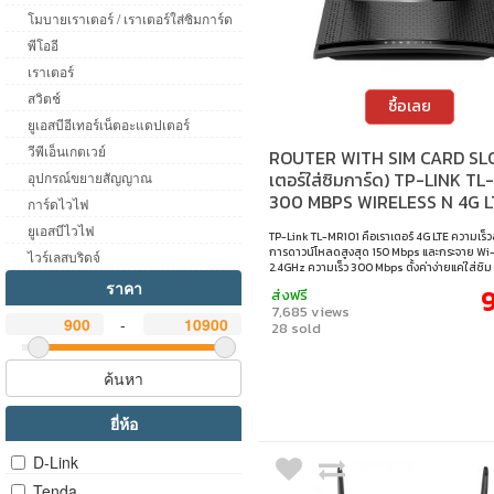
โมบายเราเตอร์ / เราเตอร์ใส่ซิมการ์ด
พีโออี
เราเตอร์
สวิตช์
ซื้อเลย
ยูเอสบีอีเทอร์เน็ตอะแดปเตอร์
วีพีเอ็นเกตเวย์
ROUTER WITH SIM CARD SLO
เตอร์ใส่ซิมการ์ด) TP-LINK TL
อุปกรณ์ขยายสัญญาณ
300 MBPS WIRELESS N 4G L
การ์ดไวไฟ
ROUTER
ยูเอสบีไวไฟ
TP-Link TL-MR101 คือเราเตอร์ 4G LTE ความเร็วส
การดาวน์โหลดสูงสุด 150 Mbps และกระจาย Wi-
ไวร์เลสบริดจ์
2.4GHz ความเร็ว 300 Mbps ตั้งค่าง่ายแค่ใส่ซิม
อุปกรณ์สูงสุด 32 เครื่อง มาพร้อมพอร์ต WAN ส
ราคา
9
ส่งฟรี
อินเทอร์เน็ตแบบมีสาย และรองรับการตั้งค่าผ่าน
7,685 views
เหมาะสำหรับบ้านหรือสำนักงานขนาดเล็กที่ต้อ
-
28 sold
อินเทอร์เน็ตแบบไร้สายอย่างต่อเนื่อง • Enjoy 4G
everywhere : รองรับ 4G LTE ความเร็วการดาวน์
150 Mbps • Fast Wi-Fi Speed : 300 Mbps บน 
ค้นหา
Plug and Play : การตั้งค่าอินเทอร์เน็ตทำได้ง่าย
ซิมการ์ดที่เปิดใช้งานแล้ว ก็พร้อมท่องเว็บ • Up t
Concurrent Devices : รองรับการเชื่อมต่อพร้อม
ยี่ห้อ
อุปกรณ์ มั่นใจได้ทั้งบ้านและสำนักงาน • WAN Po
Internet Access : มอบความเร็วที่เชื่อถือได้ มั่น
ประสบการณ์เครือข่ายที่ราบรื่น • Simplified Setu
D-Link
และจัดการเครือข่ายของคุณได้อย่างง่ายดายผ่
Tether
Tenda