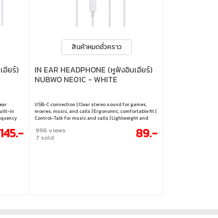
สินค้าหมดชั่วคราว
อียร์)
IN EAR HEADPHONE (หูฟังอินเอียร์)
NUBWO NE01C - WHITE
-ear
USB-C connection | Clear stereo sound for games,
uilt-in
movies, music, and calls | Ergonomic, comfortable fit |
requency
Control-Talk for music and calls | Lightweight and
portable
145.-
89.-
996 views
7 sold