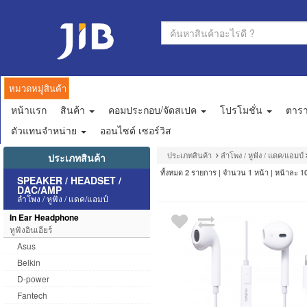
หมวดหมู่สินค้า
หน้าแรก
สินค้า
คอมประกอบ/จัดสเปค
โปรโมชั่น
ตาร
ตัวแทนจำหน่าย
ออนไซต์ เซอร์วิส
ประเภทสินค้า
ลำโพง / หูฟัง / แดค/แอมป์
ประเภทสินค้า
ทั้งหมด
รายการ | จำนวน
หน้า | หน้าละ
2
1
1
SPEAKER / HEADSET /
DAC/AMP
ลำโพง / หูฟัง / แดค/แอมป์
In Ear Headphone
หูฟังอินเอียร์
Asus
Belkin
D-power
Fantech