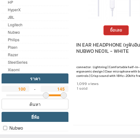
HP
HyperX
JBL
Logitech
ซื้อเลย
Nubwo
Philips
IN EAR HEADPHONE (หูฟังอินเ
Pisen
NUBWO NE01L - WHITE
Razer
SteelSeries
connector : Lightning | Comfortable half-in
Xiaomi
ergonomic design | Clear microphone with b
controls | Crisp sound with 18Hz–20kHz f
ราคา
range | Durable 120 cm cable
1,099 views
1 sold
-
ค้นหา
ยี่ห้อ
Nubwo