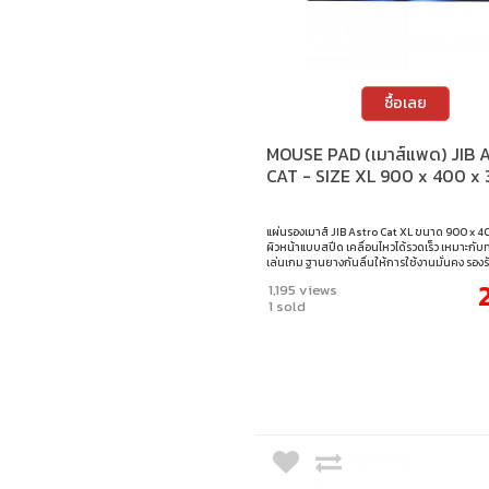
ซื้อเลย
MOUSE PAD (เมาส์แพด) JIB 
CAT - SIZE XL 900 x 400 x
แผ่นรองเมาส์ JIB Astro Cat XL ขนาด 900 x 40
ผิวหน้าแบบสปีด เคลื่อนไหวได้รวดเร็ว เหมาะกับ
เล่นเกม ฐานยางกันลื่นให้การใช้งานมั่นคง รองร
เมาส์ทุกประเภท เย็บขอบอย่างดี แข็งแรง ทนทาน
1,195 views
ยาวนาน ขนาด : 900 x 400 x 3 มม.
1 sold