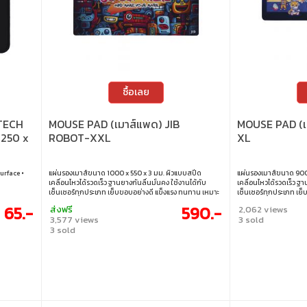
ซื้อเลย
TECH
MOUSE PAD (เมาส์แพด) JIB
MOUSE PAD (เ
 250 x
ROBOT-XXL
XL
urface •
แผ่นรองเมาส์ขนาด 1000 x 550 x 3 มม. ผิวแบบสปีด
แผ่นรองเมาส์ขนาด 900
เคลื่อนไหวได้รวดเร็ว ฐานยางกันลื่นมั่นคง ใช้งานได้กับ
เคลื่อนไหวได้รวดเร็ว ฐา
เซ็นเซอร์ทุกประเภท เย็บขอบอย่างดี แข็งแรง ทนทาน เหมาะ
เซ็นเซอร์ทุกประเภท เย
กับทุกสไตล์การเล่นเกม • ขนาด : 1000 x 550 x 3 มม.
กับทุกสไตล์การเล่นเกม
65.-
590.-
ส่งฟรี
2,062 views
3,577 views
3 sold
3 sold