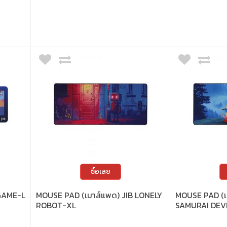
ใช้งานทนทาน • ออกแบบ
มือ • โฟมหนา 5 มม. รองรั
โต๊ะแน่น • ผิวผ้าไม่เป็นข
ซื้อเลย
 GAME-L
MOUSE PAD (เมาส์แพด) JIB LONELY
MOUSE PAD (เ
ROBOT-XL
SAMURAI DEV