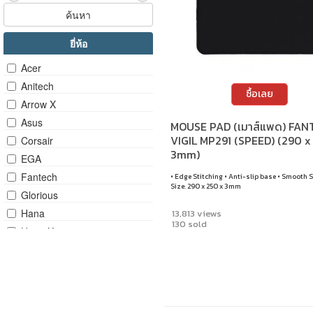
ค้นหา
ยี่ห้อ
Acer
Anitech
ซื้อเลย
Arrow X
Asus
MOUSE PAD (เมาส์แพด) FAN
VIGIL MP291 (SPEED) (290 x
Corsair
3mm)
EGA
Fantech
• Edge Stitching • Anti-slip base • Smooth S
Size: 290 x 250 x 3mm
Glorious
Hana
13,813 views
130 sold
HyperX
JIB
Keychron
Logitech G
MSI