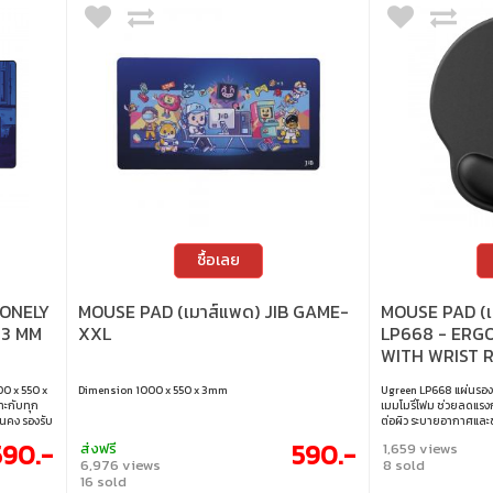
ซื้อเลย
LONELY
MOUSE PAD (เมาส์แพด) JIB GAME-
MOUSE PAD (
 3 MM
XXL
LP668 - ERG
WITH WRIST R
BLACK 25245
0 x 550 x
Dimension 1000 x 550 x 3mm
Ugreen LP668 แผ่นรอง
าะกับทุก
เมมโมรี่โฟม ช่วยลดแรงกด
่นคง รองรับ
ต่อผิว ระบายอากาศและซ
แรง ทนทาน
ด้านล่างเป็น PU กันลื่น
590.-
590.-
ส่งฟรี
1,659 views
โค้งทนทานไม่แตกง่าย 
6,976 views
8 sold
ลื่นไหล • ขนาด : 220 x 
16 sold
เหงื่อ • ผิวสัมผัสนุ่มต่