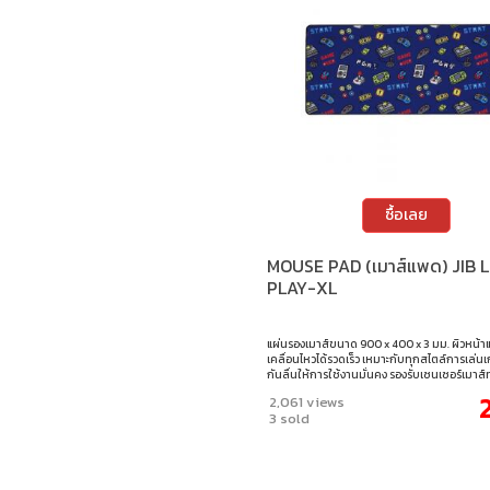
ซื้อเลย
MOUSE PAD (เมาส์แพด) JIB 
PLAY-XL
แผ่นรองเมาส์ขนาด 900 x 400 x 3 มม. ผิวหน้
เคลื่อนไหวได้รวดเร็ว เหมาะกับทุกสไตล์การเล่
กันลื่นให้การใช้งานมั่นคง รองรับเซนเซอร์เมาส
เย็บขอบอย่างดี แข็งแรง ทนทาน ใช้งานได้ยาวน
2,061 views
900 x 400 x 3 มม.
3 sold