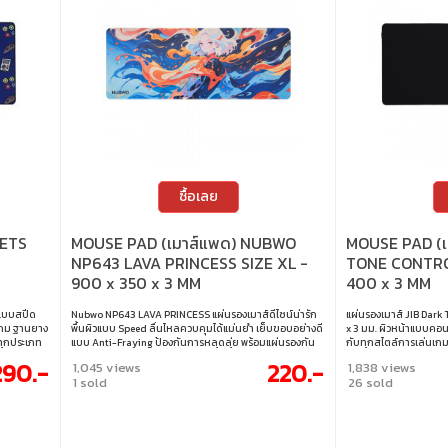
ซื้อเลย
LETS
MOUSE PAD (เมาส์แพด) NUBWO
MOUSE PAD (เ
NP643 LAVA PRINCESS SIZE XL -
TONE CONTROL
900 x 350 x 3 MM
400 x 3 MM
าแบบสปีด
Nubwo NP643 LAVA PRINCESS แผ่นรองเมาส์ดีไซน์น่ารัก
แผ่นรองเมาส์ JIB Dark
นเกม ฐานยาง
พื้นผิวแบบ Speed ลื่นไหลควบคุมได้แม่นยำ เย็บขอบอย่างดี
x 3 มม. ผิวหน้าแบบคอน
์ทุกประเภท
แบบ Anti-Fraying ป้องกันการหลุดลุ่ย พร้อมแผ่นรองกัน
กับทุกสไตล์การเล่นเกม
าน ขนาด :
ลื่นมั่นคงทุกการใช้งาน ทำจากวัสดุคุณภาพสูง ทำความ
รองรับเซนเซอร์เมาส์ทุ
290.-
220.-
1,045 views
1,838 views
สะอาดง่าย และมีความหนา 3 มม. ใช้งานทนทานยาวนาน •
ทนทาน ใช้งานได้ยาวนา
1 sold
26 sold
พื้นผิวเรียบแบบ Speed • ขอบไม่หลุดลุ่ย Anti Fraying • พื้น
ผิวกันลื่น Antislip • ความหนา 3 มม.