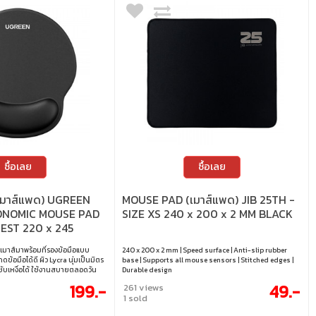
ซื้อเลย
ซื้อเลย
เมาส์แพด) UGREEN
MOUSE PAD (เมาส์แพด) JIB 25TH -
ONOMIC MOUSE PAD
SIZE XS 240 x 200 x 2 MM BLACK
EST 220 x 245
เมาส์มาพร้อมที่รองข้อมือแบบ
240 x 200 x 2 mm | Speed surface | Anti-slip rubber
ข้อมือได้ดี ผิว Lycra นุ่มเป็นมิตร
base | Supports all mouse sensors | Stitched edges |
ับเหงื่อได้ ใช้งานสบายตลอดวัน
Durable design
 เพิ่มความมั่นคงเวลาเลื่อนเมาส์ ขอบ
199.-
49.-
261 views
เหมาะกับทั้งทำงานและเล่นเกมแบบ
1 sold
245 มม. • วัสดุระบายอากาศดี ไม่อับ
อผิว ไม่ระคายเคือง • ขอบโค้งแข็งแรง