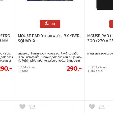
ซื้อเลย
ASTRO
MOUSE PAD (เมาส์แพด) JIB CYBER
MOUSE PAD (เ
 3 MM
SQUAD-XL
300 (270 x 2
0 x 3 มม.
แผ่นรองเมาส์ขนาด 900 x 400 x 3 มม. ผิวหน้าแบบสปีด
Dimension 270 x 230 
ทุกสไตล์การ
เคลื่อนไหวได้รวดเร็ว เหมาะกับทุกสไตล์การเล่นเกม ฐานยาง
ับเซนเซอร์
กันลื่นให้การใช้งานมั่นคง รองรับเซนเซอร์เมาส์ทุกประเภท
 ใช้งานได้
เย็บขอบอย่างดี แข็งแรง ทนทาน ใช้งานได้ยาวนาน ขนาด :
290.-
290.-
1,774 views
31,793 views
900 x 400 x 3 มม.
0 sold
1,016 sold