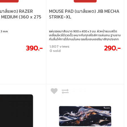
มาส์แพด) RAZER
MOUSE PAD (เมาส์แพด) JIB MECHA
 MEDIUM (360 x 275
STRIKE-XL
x 3 mm
แผ่นรองเมาส์ขนาด 900 x 400 x 3 มม. ผิวหน้าแบบสปีด
เคลื่อนไหวได้รวดเร็ว เหมาะกับทุกสไตล์การเล่นเกม ฐานยาง
กันลื่นให้การใช้งานมั่นคง รองรับเซนเซอร์เมาส์ทุกประเภท
เย็บขอบอย่างดี แข็งแรง ทนทาน ใช้งานได้ยาวนาน ขนาด :
390.-
290.-
1,807 views
900 x 400 x 3 มม.
0 sold