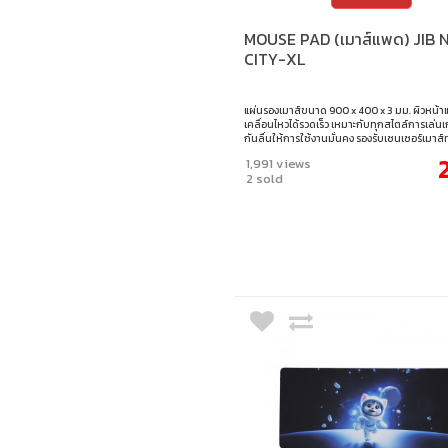
MOUSE PAD (เมาส์แพด) JIB 
CITY-XL
แผ่นรองเมาส์ขนาด 900 x 400 x 3 มม. ผิวหน้
เคลื่อนไหวได้รวดเร็ว เหมาะกับทุกสไตล์การเล่
กันลื่นให้การใช้งานมั่นคง รองรับเซนเซอร์เมาส
เย็บขอบอย่างดี แข็งแรง ทนทาน ใช้งานได้ยาวน
1,991 views
900 x 400 x 3 มม.
2 sold