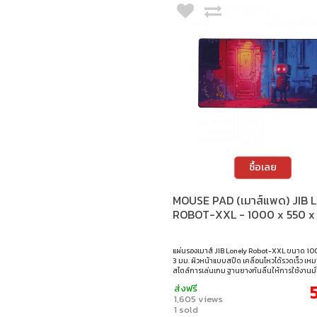
Nubwo
Onikuma
Pulsar
Razer
Redragon
Saru
Signo
Steelseries
Ugreen
ซื้อเลย
XPG
Xtrfy
MOUSE PAD (เมาส์แพด) JIB 
Zowie
ROBOT-XXL - 1000 x 550 x
แผ่นรองเมาส์ JIB Lonely Robot-XXL ขนาด 100
3 มม. ผิวหน้าแบบสปีด เคลื่อนไหวได้รวดเร็ว เหม
สไตล์การเล่นเกม ฐานยางกันลื่นให้การใช้งานมั
เซนเซอร์เมาส์ทุกประเภท เย็บขอบอย่างดี แข็ง
ส่งฟรี
ใช้งานได้ยาวนาน ขนาด : 1000 x 550 x 3 มม.
1,605 views
1 sold