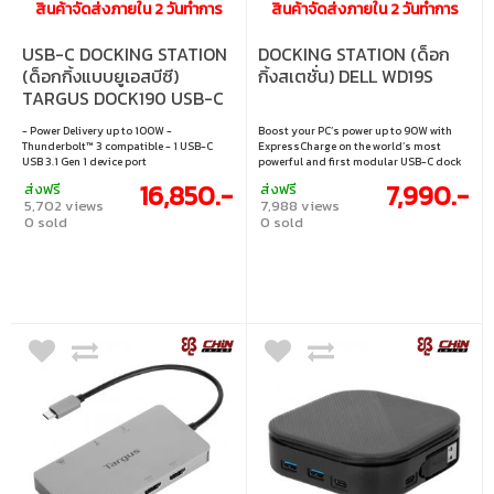
สินค้าจัดส่งภายใน 2 วันทำการ
สินค้าจัดส่งภายใน 2 วันทำการ
USB-C DOCKING STATION
DOCKING STATION (ด็อก
(ด็อกกิ้งแบบยูเอสบีซี)
กิ้งสเตชั่น) DELL WD19S
TARGUS DOCK190 USB-C
UNIVERSAL DV4K
- Power Delivery up to 100W -
Boost your PC’s power up to 90W with
DOCKING STATION WITH
Thunderbolt™ 3 compatible - 1 USB-C
ExpressCharge on the world’s most
100W POWER DELIVERY
USB 3.1 Gen 1 device port
powerful and first modular USB-C dock
with a future-ready design.
(DOCK190APZ-91)
16,850.-
7,990.-
ส่งฟรี
ส่งฟรี
5,702 views
7,988 views
0 sold
0 sold