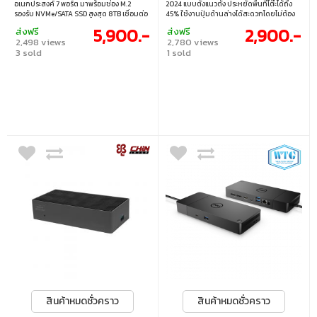
อเนกประสงค์ 7 พอร์ต มาพร้อมช่อง M.2
2024 แบบตั้งแนวตั้ง ประหยัดพื้นที่โต๊ะได้ถึง
รองรับ NVMe/SATA SSD สูงสุด 8TB เชื่อมต่อ
45% ใช้งานปุ่มด้านล่างได้สะดวกโดยไม่ต้อง
ครบทั้ง USB, SD/TF Card Reader และพอร์ต
ยกเครื่องบ่อย มาพร้อมฮับ 10-in-1 ครบครัน
5,900.-
2,900.-
ส่งฟรี
ส่งฟรี
เสียง ใช้งานง่าย ครอบคลุมทั้งการจัดเก็บ
ทั้ง USB-C 10Gbps, USB-A, HDMI, LAN
2,498 views
2,780 views
ข้อมูล โอนถ่ายไฟล์ และต่ออุปกรณ์เสริมได้
Gigabit และ PD100W รองรับทุกการทำงาน
3 sold
1 sold
อย่างมีประสิทธิภาพ • ออกแบบมาเฉพาะ
ในตัวเดียว • ออกแบบพิเศษสำหรับ Mac Mini
สำหรับ Mac Mini M4 เป็นฮับอเนกประสงค์ 7
2024 ประหยัดพื้นที่โต๊ะได้ถึง 45% • ดีไซน์แนว
พอร์ต • มาพร้อมช่อง M.2 SSD, USB, ช่องอ่าน
ตั้ง ใช้งานปุ่มด้านล่างได้สะดวก ไม่ต้องยก
การ์ด SD/TF และพอร์ตเสียง • รองรับ M.2
เครื่องบ่อย • ฮับ 10-in-1 รวมพอร์ตครบทั้ง
NVMe/SATA SSD ขนาด 2280 สูงสุด 8TB •
USB-C 10Gbps, USB-A 10Gbps/5Gbps,
เหมาะสำหรับจัดการข้อมูล, สำรองไฟล์ และใช้
HDMI, LAN Gigabit และชาร์จเร็ว PD 100W •
งานแอปพลิเคชันที่ต้องการความเร็วสูง
รองรับการเชื่อมต่ออุปกรณ์รอบด้าน เหมาะ
สำหรับการจัดโต๊ะทำงานแบบครบจบในตัว
เดียว
สินค้าหมดชั่วคราว
สินค้าหมดชั่วคราว