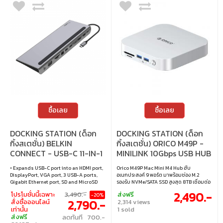
ซื้อเลย
ซื้อเลย
DOCKING STATION (ด็อก
DOCKING STATION (ด็อก
กิ้งสเตชั่น) BELKIN
กิ้งสเตชั่น) ORICO M49P -
CONNECT - USB-C 11-IN-1
MINILINK 10Gbps USB HUB
MULTIPORT DOCK
• Expands USB-C port into an HDMI port,
Orico M49P Mac Mini M4 Hub ฮับ
DisplayPort, VGA port, 3 USB-A ports,
อเนกประสงค์ 9 พอร์ต มาพร้อมช่อง M.2
Gigabit Ethernet port, SD and MicroSD
รองรับ NVMe/SATA SSD สูงสุด 8TB เชื่อมต่อ
card readers, 3.5mm audio port, and
ครบทั้ง USB, SD/TF Card Reader และพอร์ต
2,490.-
โปรโมชั่นนี้เฉพาะ
3,490.-
ส่งฟรี
-20%
USB-C PD port • Supports passthrough
เสียง ใช้งานง่าย ครอบคลุมทั้งการจัดเก็บ
2,790.-
สั่งซื้อออนไลน์
2,314 views
charging up to 100W
ข้อมูล โอนถ่ายไฟล์ และต่ออุปกรณ์เสริมได้
เท่านั้น
1 sold
อย่างมีประสิทธิภาพ • ออกแบบมาเฉพาะ
ส่งฟรี
ลดทันที 700.-
สำหรับ Mac Mini M4 เป็นฮับอเนกประสงค์ 9