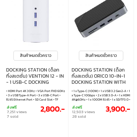
Chrome OS™, Android®, Ubuntu™ • TAA
Compliant docking station * Requires
compatible PD 3.0 host ** USB-C PD
power adapter is not included
สินค้าหมดชั่วคราว
สินค้าหมดชั่วคราว
DOCKING STATION (ด็อก
DOCKING STATION (ด็อก
กิ้งสเตชั่น) VENTION 12 - IN
กิ้งสเตชั่น) ORICO 10-IN-1
- 1 USB-C DOCKING
DOCKING STATION WITH
STATION TYPE-C (WHITE)
M.2 SSD ENCLOSURE
• HDMI Port 4K 30Hz • VGA Port FHD 60Hz
• 1 x Type-C (100W) • 1 x USB 3.2 Gen2-A • 1
(TPHWC-EU)
(DPM2P9-V1-BK-BP)
• 3 x USB Type-A Port • 3 x USB-C Port •
x Type-C 10Gbps • 2 x USB 3.0-A • 1 x HDMI
RJ45 Ethernet Port • SD Card Slot • TF
4K@60Hz • 1 x 1000M RJ45 • 1 x SD/TF3.0 •
Card Slot • TRRS 3.5mm
1 x M.2 Dual Protocol Interface • 1 x Type-C
2,800.-
3,900.-
ส่งฟรี
ส่งฟรี
(Additional PD power supply)
7,251 views
12,503 views
7 sold
28 sold