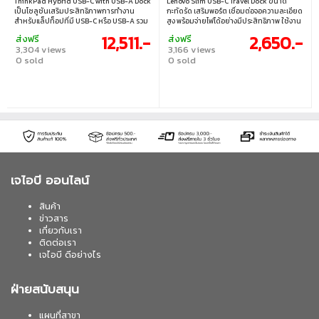
ThinkPad Hybrid USB-C with USB-A Dock
Lenovo Slim USB-C Travel Dock ขนาด
(40AF0135TW)
เป็นโซลูชันเสริมประสิทธิภาพการทำงาน
กะทัดรัด เสริมพอร์ต เชื่อมต่อจอความละเอียด
สำหรับแล็ปท็อปที่มี USB-C หรือ USB-A รวม
สูง พร้อมจ่ายไฟได้อย่างมีประสิทธิภาพ ใช้งาน
ถึงแล็ปท็อปที่ไม่ใช่แบรนด์ Lenovo ซึ่งอาจจะ
ได้ทุกที่ ไม่ว่าจะที่บ้าน ที่ทำงาน หรือระหว่างทาง
12,511.-
2,650.-
ส่งฟรี
ส่งฟรี
เป็นแล็ปท็อปจาก Dell, HP และ Apple โดยเป็น
• พอร์ต USB : 2x USB-A, 2x USB-C 3.2 Gen 2
3,304 views
3,166 views
อุปกรณ์จ่ายไฟ ต่อจอแสดงผล และขยาย
• พอร์ตวิดีโอ : 1x HDMI
0 sold
0 sold
พอร์ตในสภาพแวดล้อมระบบปฏิบัติการแบบ
ผสมต่างๆ • จำนวนหน้าจอภายนอกสูงสุด : 2
• พอร์ตเสียง : 1x แจ็คเสียงคอมโบ 3.5 มม.
(Stereo/Mic Combo) • พอร์ต USB : 1x USB-C
(รองรับข้อมูล + จ่ายไฟ 5V/3A), 3x USB 3.1
Gen 2 (ความเร็ว 10 Gbps, 1 พอร์ต Always-
On), 2x USB 2.0 • พอร์ตวิดีโอ : 2x
DisplayPort 1.2, 2x HDMI
เจไอบี ออนไลน์
สินค้า
ข่าวสาร
เกี่ยวกับเรา
ติดต่อเรา
เจไอบี ดีอย่างไร
ฝ่ายสนับสนุน
แผนที่สาขา