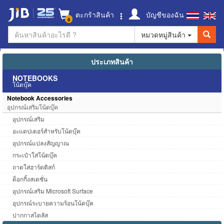
ตะกร้าสินค้า
บัญชีของฉัน
0
หมวดหมู่สินค้า
ประเภทสินค้า
NOTEBOOKS
โน้ตบุ๊ค
Notebook Accessories
อุปกรณ์เสริมโน้ตบุ๊ค
อุปกรณ์เสริม
อะแดปเตอร์สำหรับโน้ตบุ๊ค
อุปกรณ์แปลงสัญญาณ
กระเป๋าใส่โน้ตบุ๊ค
ถาดใส่ฮาร์ดดิสก์
ด็อกกิ้งสเตชั่น
อุปกรณ์เสริม Microsoft Surface
อุปกรณ์ระบายความร้อนโน้ตบุ๊ค
ปากกาสไตลัส