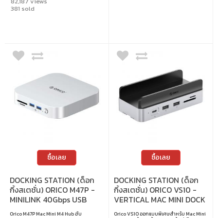
82,187 views
พอร์ต • มาพร้อมช่อง M.2 SSD, USB, ช่องอ่าน
381 sold
การ์ด SD/TF และพอร์ตเสียง • รองรับ M.2
NVMe/SATA SSD ขนาด 2280 สูงสุด 8TB •
เหมาะสำหรับจัดการข้อมูล, สำรองไฟล์ และใช้
งานแอปพลิเคชันที่ต้องการความเร็วสูง
ซื้อเลย
ซื้อเลย
DOCKING STATION (ด็อก
DOCKING STATION (ด็อก
กิ้งสเตชั่น) ORICO M47P -
กิ้งสเตชั่น) ORICO VS10 -
MINILINK 40Gbps USB
VERTICAL MAC MINI DOCK
HUB
STAND
Orico M47P Mac Mini M4 Hub ฮับ
Orico VS10 ออกแบบพิเศษสำหรับ Mac Mini