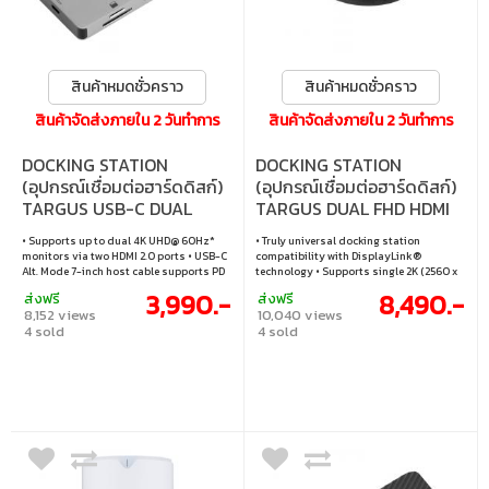
สินค้าหมดชั่วคราว
สินค้าหมดชั่วคราว
สินค้าจัดส่งภายใน 2 วันทำการ
สินค้าจัดส่งภายใน 2 วันทำการ
DOCKING STATION
DOCKING STATION
(อุปกรณ์เชื่อมต่อฮาร์ดดิสก์)
(อุปกรณ์เชื่อมต่อฮาร์ดดิสก์)
TARGUS USB-C DUAL
TARGUS DUAL FHD HDMI
HDMI 4K DOCKING
DISPLAY LINK TRAVAL
• Supports up to dual 4K UHD@ 60Hz*
• Truly universal docking station
STATION WITH 100W PD
DOCK USB-C DISPLAYLINK
monitors via two HDMI 2.0 ports • USB-C
compatibility with DisplayLink®
PASS-THRU USB-C ALT-
(DOCK116GLZ)
Alt. Mode 7-inch host cable supports PD
technology • Supports single 2K (2560 x
Pass-Thru Fast Role Swap** up to
1440 @50Hz) or dual HD (2048 x 1152
MODE (DOCK423AP)
3,990.-
8,490.-
ส่งฟรี
ส่งฟรี
100W*** • 2 USB 3.2 Gen 1 Type-A ports (1
@60Hz) video via HDMI 1.4b • 1 USB-C®
8,152 views
10,040 views
fast charging)**** • 1 SD and 1 Micro SD
(power in only) port supports PD Pass-
4 sold
4 sold
slots supporting Secure Digital v3.0
Thru with Fast Role Swap* up to 80W** •
UHS-I • 1 Gigabit Ethernet port • High
2x USB-A 3.2 Gen 2 ports (10 Gbps) • 1
Dynamic Range (HDR) capable •
USB-C® 3.2 Gen 2 port (10 Gbps) • 1 RJ45
Windows®, macOS®, Chrome OS™,
Gigabit Ethernet port • 13” USB-C® 3.2
iPadOS®, Linux®, Samsung DeX®
Gen 2 (10 Gbps) tethered stow-away
compatible
host-connector with USB-A legacy host
adapter included • Small docking
station size: 4.13” x 4.13” x 1.13” •
Integrated lock slot accommodates
standard security locks to safeguard
equipment • Windows®, macOS®,