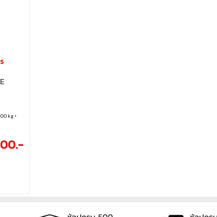
าร
NE
100 kg •
700.-