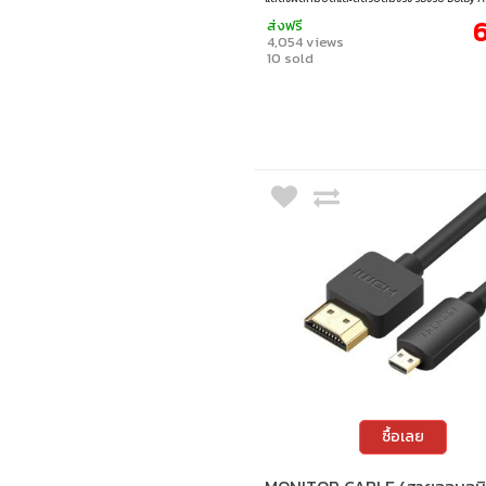
และ HDR10 เพื่อเสียงและภาพระดับพรีเมียม มาพ
6
ส่งฟรี
PD 100W สำหรับชาร์จอุปกรณ์ได้รวดเร็ว เหมาะ
4,054 views
แล็ปท็อป แท็บเล็ต และสมาร์ตดีไวซ์ต่าง ๆ • รอง
10 sold
60Hz คมชัด สีสวยสมจริง • แบนด์วิดท์สูง 18Gb
สัญญาณเสถียร • รองรับเสียงระดับพรีเมียม Do
DTS • รองรับ HDR10 เพิ่มรายละเอียดและคอนทราส
ผ่าน USB-C ได้สูงสุด PD 100W • รองรับ Color 
8/10/12-bit และหลายรูปแบบสี • ไม่รองรับการส่
วิดีโอผ่านพอร์ตชาร์จ USB-C
ซื้อเลย