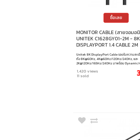
ซื้อเลย
MONITOR CABLE (สายจอมอนิเ
UNITEK C1628GY01-2M - 8K
DISPLAYPORT 1.4 CABLE 2M
Unitek 8K DisplayPort Cable รองรับความละเอ
ถึง 8K@60Hz, 4K@60Hz/120Hz/240Hz, และ
2K@120Hz/165Hz/240Hz มาพร้อม Dynamic H
HDCP 2.2 และยังรองรับการใช้งานย้อนหลังกับ 
1,420 views
เวอร์ชัน 1.0 ถึง 1.3 • รองรับ 240Hz และ 8K@60
11 sold
เสียง 32 แชนแนล, 1,536kHz • แบนด์วิดท์ 32.4G
Dynamic HDR, DSC 1.2, HDCP 2.3 • โครงสร้างอะลู
ทนทาน