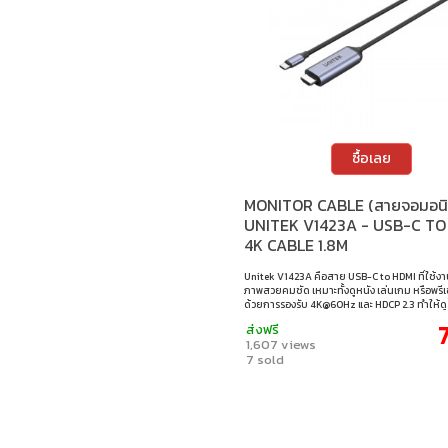
ซื้อเลย
MONITOR CABLE (สายจอมอนิเ
UNITEK V1423A - USB-C TO
4K CABLE 1.8M
Unitek V1423A คือสาย USB-C to HDMI ที่ใช้งา
ภาพสวยคมชัด เหมาะทั้งดูหนัง เล่นเกม หรือพรี
ด้วยการรองรับ 4K@60Hz และ HDCP 2.3 ทำให้ดู 
Disney+ ได้อย่างลื่นไหล ความยาว 1.8 เมตรใช้
ส่งฟรี
เสียบแล้วติดทันทีให้ภาพนิ่งคมแบบมั่นใจ • ความ
1,607 views
เมตร • ความละเอียด : รองรับ 4K@60Hz • สตรีมมิ
7 sold
HDCP 2.3 สำหรับ Netflix และ Disney+ • การใช้งาน
ต่ออุปกรณ์ USB-C เข้ากับทีวีผ่าน HDMI เพื่อก
คุณภาพสูง