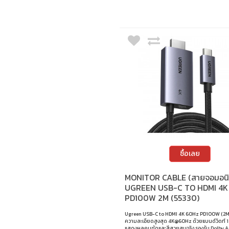
ซื้อเลย
MONITOR CABLE (สายจอมอนิเ
UGREEN USB-C TO HDMI 4K
PD100W 2M (55330)
Ugreen USB-C to HDMI 4K 60Hz PD100W (2M)
ความละเอียดสูงสุด 4K@60Hz ด้วยแบนด์วิดท์
แสดงผลคมชัดและสีสวยสมจริง รองรับ Dolby A