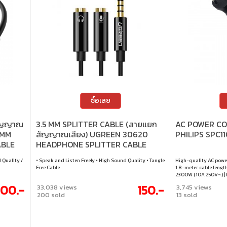
ซื้อเลย
สัญญาณ
3.5 MM SPLITTER CABLE (สายแยก
AC POWER CO
 MM
สัญญาณเสียง) UGREEN 30620
PHILIPS SPC1
ABLE
HEADPHONE SPLITTER CABLE
WITH MIC (3.5 MM TO AUDIO / MIC)
 Quality /
• Speak and Listen Freely • High Sound Quality • Tangle
High-quality AC power 
(20CM)
Free Cable
1.8-meter cable length
2300W (10A 250V~) | 
durability and safety
00.-
150.-
33,038 views
3,745 views
to use
200 sold
13 sold