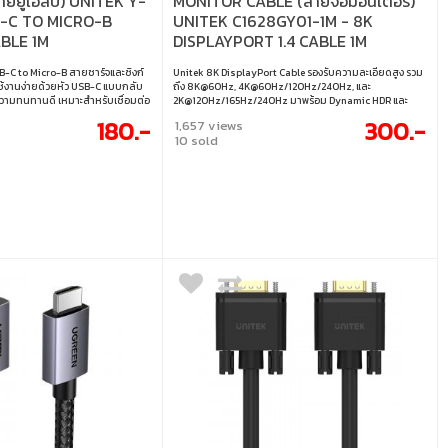
ยยูเอสบี) UNITEK Y-
MONITOR CABLE (สายจอมอนิเตอร์)
B-C TO MICRO-B
UNITEK C1628GY01-1M - 8K
BLE 1M
DISPLAYPORT 1.4 CABLE 1M
-C to Micro-B สายชาร์จและซิงก์
Unitek 8K DisplayPort Cable รองรับความละเอียดสูง รวม
ช้งานง่ายด้วยหัว USB-C แบบกลับ
ถึง 8K@60Hz, 4K@60Hz/120Hz/240Hz, และ
้ความทนทานดี เหมาะสำหรับเชื่อมต่อ
2K@120Hz/165Hz/240Hz มาพร้อม Dynamic HDR และ
ุปกรณ์รุ่นใหม่ที่ใช้ USB-C ใช้งาน
HDCP 2.2 และยังรองรับการใช้งานย้อนหลังกับ DisplayPort
180.-
300.-
1,657 views
้อมูลอย่างเสถียร • ความยาว : 1
เวอร์ชัน 1.0 ถึง 1.3 • รองรับ 240Hz และ 8K@60Hz • ระบบ
10 sold
อุปกรณ์ USB-C เข้ากับอุปกรณ์ Micro
เสียง 32 แชนแนล, 1,536kHz • แบนด์วิดท์ 32.4Gbps •
และซิงก์ข้อมูล • การออกแบบ : หัว
Dynamic HDR, DSC 1.2, HDCP 2.3 • โครงสร้างอะลูมิเนียมที่
• ความทนทาน : ใช้วัสดุเกรด A
ทนทาน