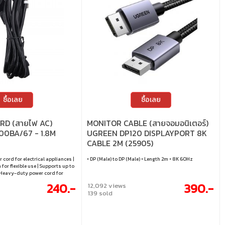
ซื้อเลย
ซื้อเลย
RD (สายไฟ AC)
MONITOR CABLE (สายจอมอนิเตอร์)
100BA/67 - 1.8M
UGREEN DP120 DISPLAYPORT 8K
CABLE 2M (25905)
cord for electrical appliances |
• DP (Male) to DP (Male) • Length 2m • 8K 60Hz
 for flexible use | Supports up to
Heavy-duty power cord for
 | Thailand standard plug, ready
240.-
390.-
12,092 views
139 sold