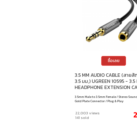
Unitek
Vention
ซื้อเลย
3.5 MM AUDIO CABLE (สาย
3.5 มม,) UGREEN 10595 - 3.5
HEADPHONE EXTENSION C
(MALE TO FEMALE) (3M)
3.5mm Male to 3.5mm Female / Stereo Sound
Gold Plate Connector / Plug & Play
2
22,003 views
141 sold