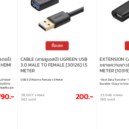
ซื้อเลย
ตอร์)
CABLE (สายยูเอสบี) UGREEN USB
EXTENSION CA
 HDMI
3.0 MALE TO FEMALE [30126] 1.5
ขยายความยาว)
METER
METER [10319
นง่ายและ
USB 3.0 Male to Female 1.5 Meter
• Fast Data Transfer •
เซนต์งาน
Durable • Easy to Use
Netflix และ
งานสะดวก
790.-
200.-
28,007 views
23,046 views
ยาว : 1.8
562 sold
190 sold
่ง : รองรับ
 : เชื่อม
ารแสดงผล