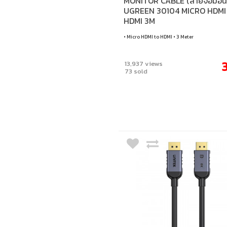
MONITOR CABLE (สายจอมอนิเ
UGREEN 30104 MICRO HDMI
HDMI 3M
• Micro HDMI to HDMI • 3 Meter
13,937 views
73 sold