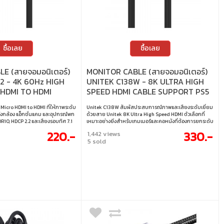
ซื้อเลย
ซื้อเลย
E (สายจอมอนิเตอร์)
MONITOR CABLE (สายจอมอนิเตอร์)
2 - 4K 60Hz HIGH
UNITEK C138W - 8K ULTRA HIGH
 HDMI TO HDMI
SPEED HDMI CABLE SUPPORT PS5
4K 120Hz 2M
Micro HDMI to HDMI ที่ให้ภาพระดับ
Unitek C138W สัมผัสประสบการณ์ภาพและเสียงระดับเยี่ยม
งกล้อง แอ็กชั่นแคม และอุปกรณ์พก
ด้วยสาย Unitek 8K Ultra High Speed HDMI ตัวเลือกที่
DR10, HDCP 2.2 และเสียงรอบทิศ 7.1
เหมาะอย่างยิ่งสำหรับเกมเมอร์และคอหนังที่ต้องการยกระดับ
 และดูหนังได้เต็มอรรถรส • ความ
ความบันเทิงภายในบ้านให้เหนือกว่าเดิม • รองรับ
220.-
330.-
1,442 views
ดท์ 18Gbps สำหรับภาพ 4K@60Hz
8K@60Hz และ 4K@120Hz ให้ภาพคมชัดลื่นไหล •
5 sold
งรับอุปกรณ์รุ่นเก่า (Backward
Dynamic HDR ปรับภาพให้สมจริง เฟรมต่อเฟรม • eARC ส่ง
 HDR10 • รองรับ HDCP 2.2 สำหรับ
สัญญาณเสียงคุณภาพสูง รองรับ Dolby และ 32-Channel •
งรับสี 48-bit Deep Color, ระบบเสียง
VRR ลดอาการหน่วง กระตุก เหมาะสำหรับเล่นเกม •
โครงสร้างอะลูมิเนียมอัลลอย พร้อมหัวชุบทอง ทนทานต่อ
รบกวนสัญญาณ