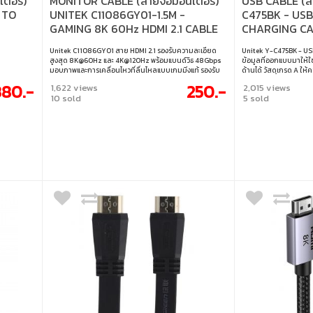
ตอร์)
MONITOR CABLE (สายจอมอนิเตอร์)
USB CABLE (สา
 TO
UNITEK C11086GY01-1.5M -
C475BK - US
GAMING 8K 60Hz HDMI 2.1 CABLE
CHARGING CA
1.5M
Unitek C11086GY01 สาย HDMI 2.1 รองรับความละเอียด
Unitek Y-C475BK - USB
สูงสุด 8K@60Hz และ 4K@120Hz พร้อมแบนด์วิธ 48Gbps
ข้อมูลที่ออกแบบมาให้ใ
มอบภาพและการเคลื่อนไหวที่ลื่นไหลแบบเกมมิ่งแท้ รองรับ
ด้านได้ วัสดุเกรด A ให
Dynamic HDR, HDCP 2.3 และเสียงรอบทิศทางผ่าน
อุปกรณ์ Micro USB กับอ
380.-
250.-
1,622 views
2,015 views
ARC/DTS-HD/Dolby ให้ประสบการณ์ความบันเทิงคมชัด
ได้ทั้งชาร์จและโอนถ่ายข
10 sold
5 sold
สมจริงยิ่งขึ้น • ความยาว 1.5 เมตร • รองรับ 8K@60Hz,
เมตร • การเชื่อมต่อ : 
4K@120Hz, 48Gbps • ปรับแต่งเพื่อการเล่นเกมด้วย
USB • การใช้งาน : ชาร์จ
ความหน่วงต่ำ • รองรับ Dynamic HDR และ HDCP 2.3 • เสียง
USB-C แบบกลับด้านได้ 
สมจริงด้วย ARC และ DTS-HD/Dolby