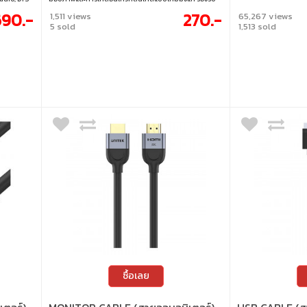
ร้อมพอร์ต
Dynamic HDR, HDCP 2.3 และเสียงรอบทิศทางผ่าน
90.-
270.-
1,511 views
65,267 views
สำหรับ
ARC/DTS-HD/Dolby ให้ประสบการณ์ความบันเทิงคมชัด
5 sold
1,513 sold
รับภาพ 4K
สมจริงยิ่งขึ้น • ความยาว 2 เมตร • รองรับ 8K@60Hz,
ps ส่ง
4K@120Hz, 48Gbps • ปรับแต่งเพื่อการเล่นเกมด้วย
lby Atmos /
ความหน่วงต่ำ • รองรับ Dynamic HDR และ HDCP 2.3 • เสียง
ต์ • ชาร์จ
สมจริงด้วย ARC และ DTS-HD/Dolby
Depth
งข้อมูล/
ซื้อเลย