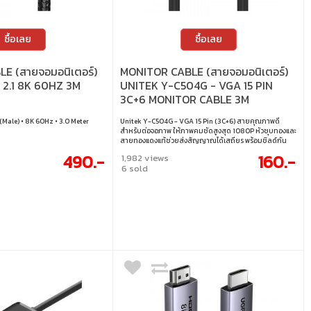
ซื้อเลย
ซื้อเลย
E (สายจอมอนิเตอร์)
MONITOR CABLE (สายจอมอนิเตอร์)
2.1 8K 60HZ 3M
UNITEK Y-C504G - VGA 15 PIN
3C+6 MONITOR CABLE 3M
(Male) • 8K 60Hz • 3.0 Meter
Unitek Y-C504G - VGA 15 Pin (3C+6) สายคุณภาพดี
สำหรับต่อจอภาพ ให้ภาพคมชัดสูงสุด 1080P หัวชุบทองและ
สายทองแดงแท้ช่วยส่งสัญญาณได้เสถียร พร้อมชิลด์กัน
รบกวนและเฟอร์ไรต์บีด ลดสัญญาณรบกวนได้ดี ใช้งานได้
490.-
160.-
1,982 views
กับอุปกรณ์ที่รองรับ VGA ทุกชนิด เหมาะทั้งงานออฟฟิศและ
6 sold
ต่อจอเสริมทั่วไป • ความยาว : 3 เมตร • รองรับความละเอียด
สูงสุด : 1920 × 1080P • โครงสร้างคุณภาพดี : ใช้หัวต่อชุบ
ทองและสายทองแดงแท้ • ป้องกันสัญญาณรบกวน : ด้วยชิ
ลด์อะลูมิเนียมฟอยล์และเฟอร์ไรต์บีด • ใช้งานได้ครอบคลุม :
รองรับอุปกรณ์ทุกชนิดที่ใช้พอร์ต VGA